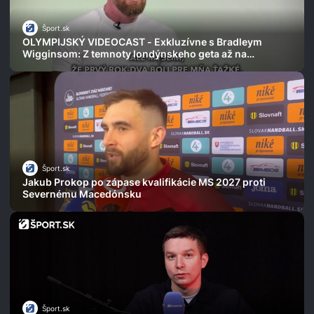
Šport.sk
OLYMPIJSKÝ VIDEOCAST - Exkluzívne s Bradleym
Wigginsom: Z temnoty londýnskeho geta až na
cyklistický Olymp a boj o holý život
Šport.sk
Jakub Prokop po zápase kvalifikácie MS 2027 proti
Severnému Macedónsku
Šport.sk