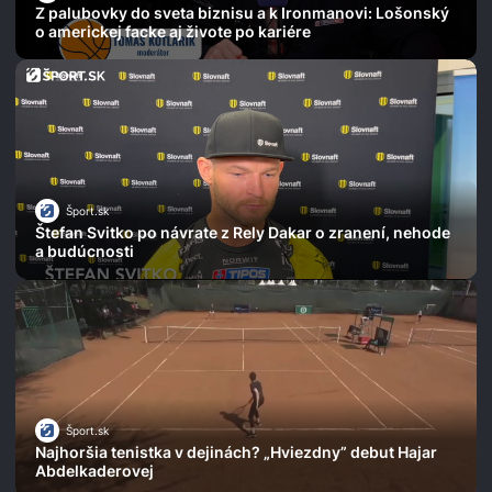
Z palubovky do sveta biznisu a k Ironmanovi: Lošonský
o americkej facke aj živote po kariére
Šport.sk
Štefan Svitko po návrate z Rely Dakar o zranení, nehode
a budúcnosti
Šport.sk
Najhoršia tenistka v dejinách? „Hviezdny” debut Hajar
Abdelkaderovej