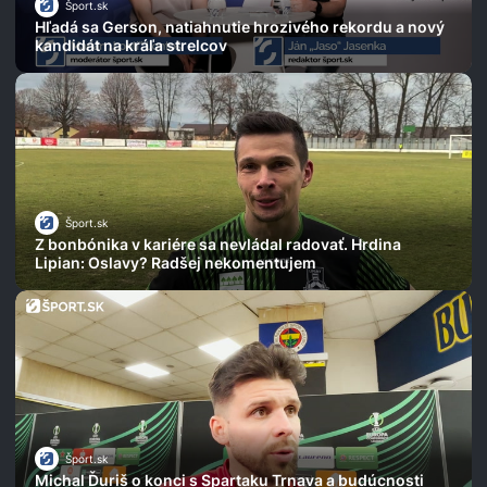
Šport.sk
Hľadá sa Gerson, natiahnutie hrozivého rekordu a nový
kandidát na kráľa strelcov
Šport.sk
Z bonbónika v kariére sa nevládal radovať. Hrdina
Lipian: Oslavy? Radšej nekomentujem
Šport.sk
Michal Ďuriš o konci s Spartaku Trnava a budúcnosti