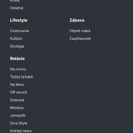
Krása
Ostatné
Lifestyle
Zábava
Cestovanie
Vtipné videá
Kultúra
Zaujímavosti
Ekológia
Relácie
Na rovinu
Ťažký týždeň
Na tému
Off record
Diskusie
Mimóza
Janolytik
Diva Style
Koktejl news