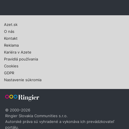
Azet.sk
O nás
Kontakt
Reklama
Kariéra v Azete
Pravidlá používania
Cookies
GDPR
Nastavenie súkromia
© 2000–2026
Ringier Slovakia Communities s.r.o.
Autorské práva sú vyhradené a vykonáva ich prevádzkovateľ
portálu.