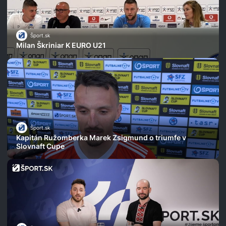
Šport.sk
Milan Škriniar K EURO U21
Šport.sk
Kapitán Ružomberka Marek Zsigmund o triumfe v
Slovnaft Cupe