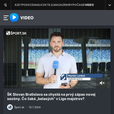
azet.video.sk
0
seconds
ŠK Slovan Bratislava sa chystá na prvý zápas novej
of
sezóny. Čo čaká „belasých” v Lige majstrov?
1
minute,
Šport.sk
•
10.7.2024
27