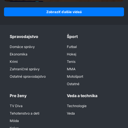
Zobraziť ďalšie videá
Spravodajstvo
Šport
Domáce správy
Futbal
Ekonomika
Hokej
Krimi
Tenis
Zahraničné správy
MMA
Ostatné spravodajstvo
Motošport
Ostatné
Pre ženy
Veda a technika
TV Diva
Technologie
Tehotenstvo a deti
Veda
Móda