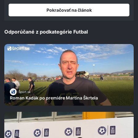
seconds
Pokračovať na článok
Odporúčané z podkategórie Futbal
Šport.sk
Roman Kadák po premiére Martina Škrtela