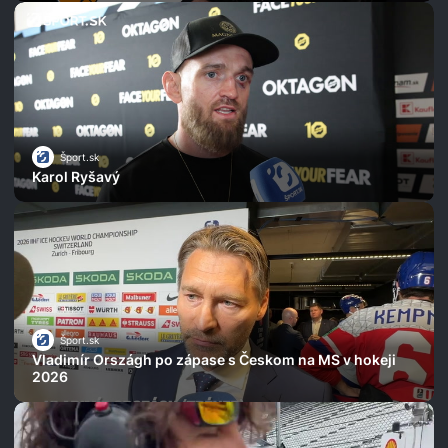
Šport.sk
Karol Ryšavý
Šport.sk
Vladimír Országh po zápase s Českom na MS v hokeji
2026