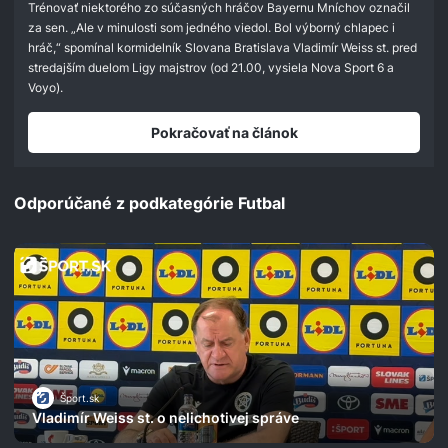
Trénovať niektorého zo súčasných hráčov Bayernu Mníchov označil
za sen. „Ale v minulosti som jedného viedol. Bol výborný chlapec i
hráč,“ spomínal kormidelník Slovana Bratislava Vladimír Weiss st. pred
stredajším duelom Ligy majstrov (od 21.00, vysiela Nova Sport 6 a
Voyo).
Pokračovať na článok
Odporúčané z podkategórie Futbal
Šport.sk
Vladimír Weiss st. o nelichotivej správe