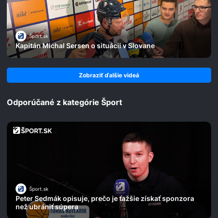
Šport.sk
Kapitán Michal Sersen o situácii v Slovane
Zobraziť ďalšie videá
Odporúčané z kategórie Šport
Šport.sk
Peter Sedmák opisuje, prečo je ťažšie získať sponzora
než ubrániť súpera