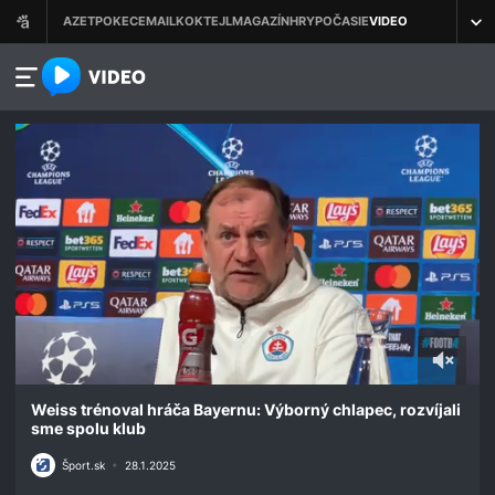
azet.video.sk
0
seconds
Weiss trénoval hráča Bayernu: Výborný chlapec, rozvíjali
of
sme spolu klub
54
seconds
Šport.sk
•
28.1.2025