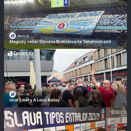
Šport.sk
Magický večer Slovana Bratislava na Tehelnom poli
Šport.sk
Unai Emery A Leon Bailey