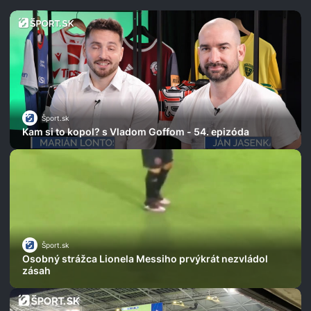
Šport.sk
Kam si to kopol? s Vladom Goffom - 54. epizóda
Šport.sk
Osobný strážca Lionela Messiho prvýkrát nezvládol
zásah