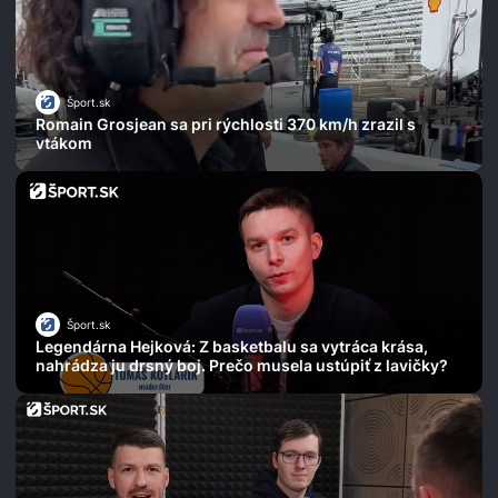
Šport.sk
Romain Grosjean sa pri rýchlosti 370 km/h zrazil s
vtákom
Šport.sk
Legendárna Hejková: Z basketbalu sa vytráca krása,
nahrádza ju drsný boj. Prečo musela ustúpiť z lavičky?