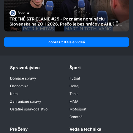
Šport.sk
TREFNÉ STRIEĽANIE #25 - Poznáme nomináciu
Slovenska na ZOH 2026. Prečo je bez hráčov z AHL? Čo
ukáže Slafkovský?
Zobraziť ďalšie videá
Spravodajstvo
Šport
Domáce správy
Futbal
Ekonomika
Hokej
Krimi
Tenis
Zahraničné správy
MMA
Ostatné spravodajstvo
Motošport
Ostatné
Pre ženy
Veda a technika