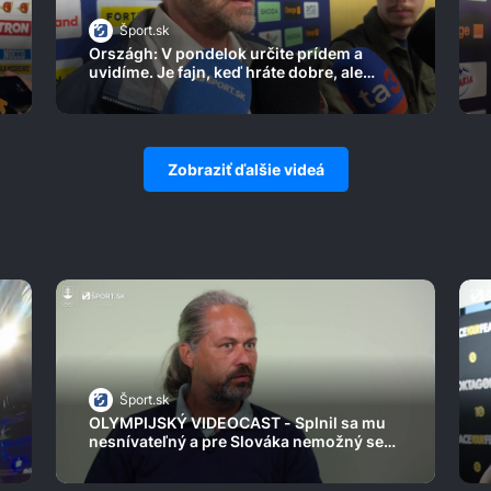
Šport.sk
Országh: V pondelok určite prídem a
uvidíme. Je fajn, keď hráte dobre, ale
potrebujete vyhrávať
Zobraziť ďalšie videá
Šport.sk
OLYMPIJSKÝ VIDEOCAST - Splnil sa mu
nesnívateľný a pre Slováka nemožný sen.
Tomáš Čermák o vodnej F1 aj najdlhších
pretekoch