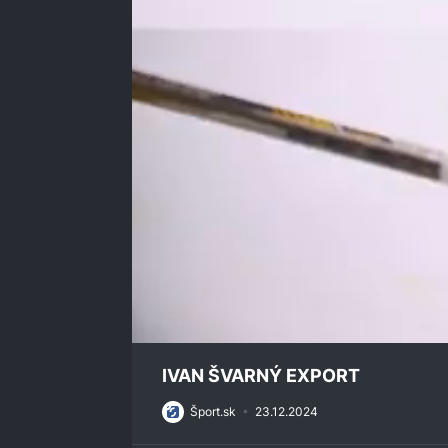
0
seconds
IVAN ŠVARNÝ EXPORT
of
33
Šport.sk
•
23.12.2024
minutes,
7
seconds
Volume