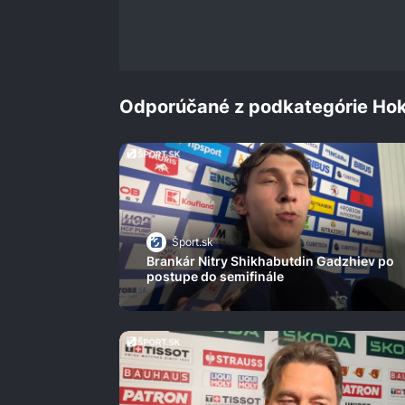
0%
Odporúčané z podkategórie Hok
Šport.sk
Brankár Nitry Shikhabutdin Gadzhiev po
postupe do semifinále