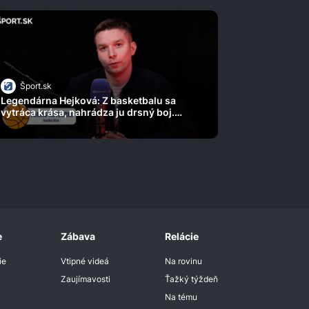
Šport.sk
Legendárna Hejková: Z basketbalu sa
vytráca krása, nahrádza ju drsný boj.
Prečo musela ustúpiť z lavičky?
e
Zábava
Relácie
ie
Vtipné videá
Na rovinu
Zaujímavosti
Ťažký týždeň
Na tému