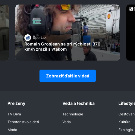
Šport.sk
Romain Grosjean sa pri rýchlosti 370
km/h zrazil s vtákom
Zobraziť ďalšie videá
Pre ženy
Veda a technika
Lifestyl
TV Diva
Technologie
Cestovan
Tehotenstvo a deti
Veda
Kultúra
Móda
Ekológia