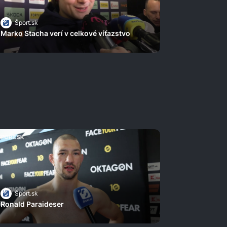
Šport.sk
Marko Stacha verí v celkové víťazstvo
Šport.sk
Ronald Paraideser