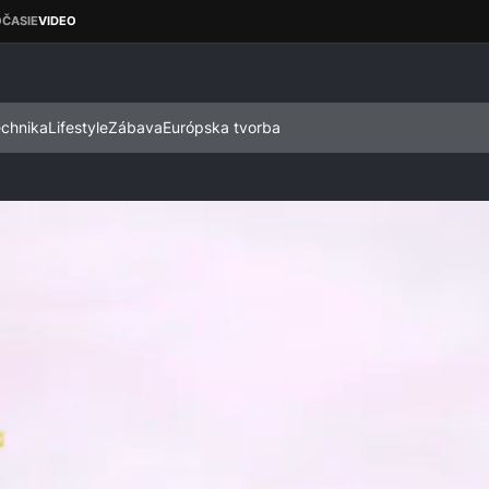
echnika
Lifestyle
Zábava
Európska tvorba