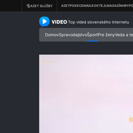
azet.video.sk
Top videá slovenského internetu
Domov
Spravodajstvo
Šport
Pre ženy
Veda a t