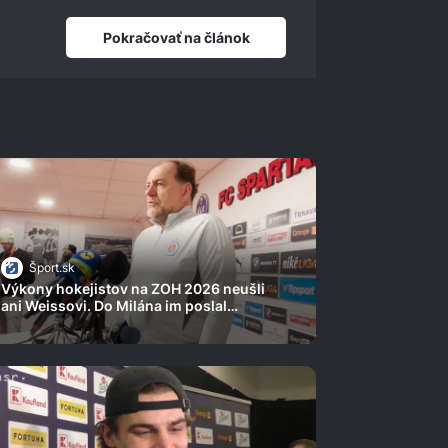
Pokračovať na článok
Šport.sk
Výkony hokejistov na ZOH 2026 neušli
ani Weissovi. Do Milána im poslal
úprimný odkaz