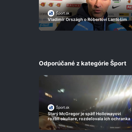
Šport.sk
Vladimír Országh o Róbertovi Lantošim
Odporúčané z kategórie Šport
Šport.sk
Starý McGregor je späť! Hollowayovi
rozbil okuliare, rozdeľovala ich ochranka