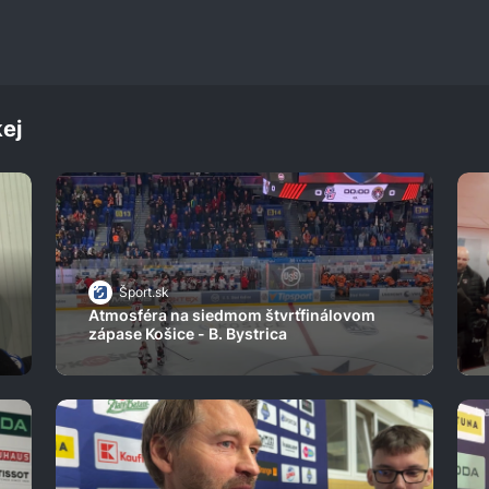
ej
Šport.sk
Atmosféra na siedmom štvrťfinálovom
zápase Košice - B. Bystrica