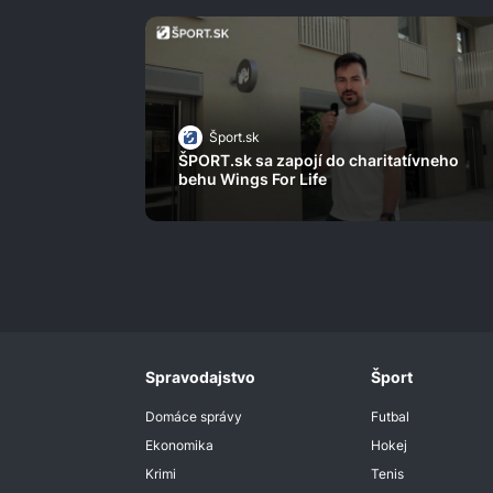
Šport.sk
ŠPORT.sk sa zapojí do charitatívneho
behu Wings For Life
Spravodajstvo
Šport
Domáce správy
Futbal
Ekonomika
Hokej
Krimi
Tenis