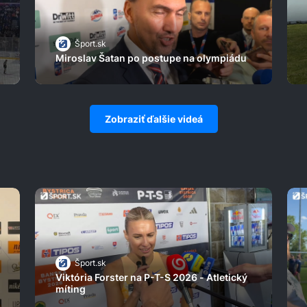
Šport.sk
Miroslav Šatan po postupe na olympiádu
Zobraziť ďalšie videá
Šport.sk
Viktória Forster na P-T-S 2026 - Atletický
míting