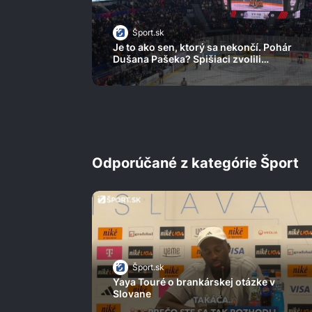
Šport.sk
Je to ako sen, ktorý sa nekončí. Pohár
Dušana Pašeka? Spišiaci zvolili
zaujímavé riešenie
Odporúčané z kategórie Šport
Šport.sk
Yaya Touré o brankárskej otázke v
Slovane