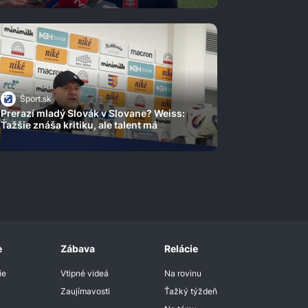
Šport.sk
Prerazí mladý Slovák v Slovane? Weiss:
Ťažšie znáša kritiku, ale talent má
e
Zábava
Relácie
ie
Vtipné videá
Na rovinu
Zaujímavosti
Ťažký týždeň