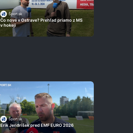
Šport.sk
Čo nové v Ostrave? Prehľad priamo z MS
v hokeji
Šport.sk
Erik Jendrišek pred EMF EURO 2026