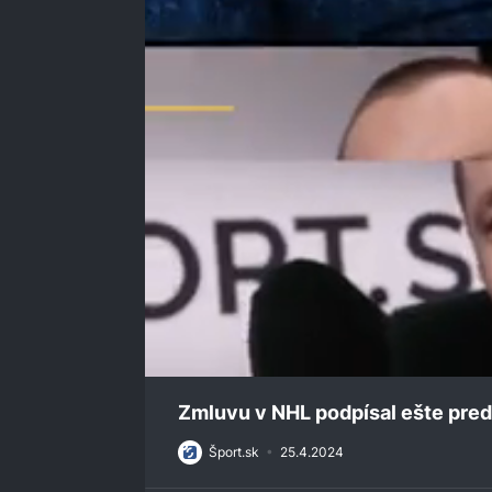
0
seconds
Zmluvu v NHL podpísal ešte pre
of
29
Šport.sk
•
25.4.2024
minutes,
22
seconds
Volume