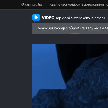
azet.video.sk
Top videá slovenského internetu
Domov
Spravodajstvo
Šport
Pre ženy
Veda a t