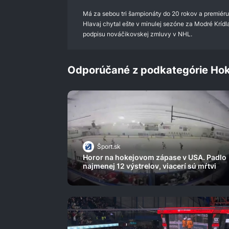
0%
Má za sebou tri šampionáty do 20 rokov a premiéru
Hlavaj chytal ešte v minulej sezóne za Modré Krídl
podpisu nováčikovskej zmluvy v NHL.
Odporúčané z podkategórie Hok
Šport.sk
Horor na hokejovom zápase v USA. Padlo
najmenej 12 výstrelov, viacerí sú mŕtvi