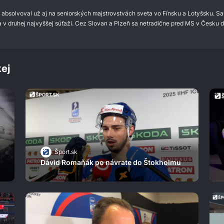
 absolvoval už aj na seniorských majstrovstvách sveta vo Fínsku a Lotyšsku. S
a v druhej najvyššej súťaži. Cez Slovan a Plzeň sa netradične pred MS v Česku d
ej
Šport.sk
Dávid Romaňák po návrate do Štokholmu