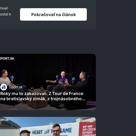
amuel
Pokračovať na článok
ostal k
Šport.sk
Roky mu to zakazovali. Z Tour de France
na bratislavský zimák, z trojnásobného
majstra sveta je hokejista