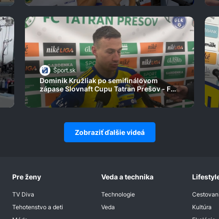
Šport.sk
Dominik Kružliak po semifinálovom
zápase Slovnaft Cupu Tatran Prešov - FC
Košice
Zobraziť ďalšie videá
Pre ženy
Veda a technika
Lifestyl
TV Diva
Technologie
Cestovan
Tehotenstvo a deti
Veda
Kultúra