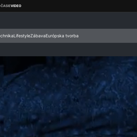
echnika
Lifestyle
Zábava
Európska tvorba