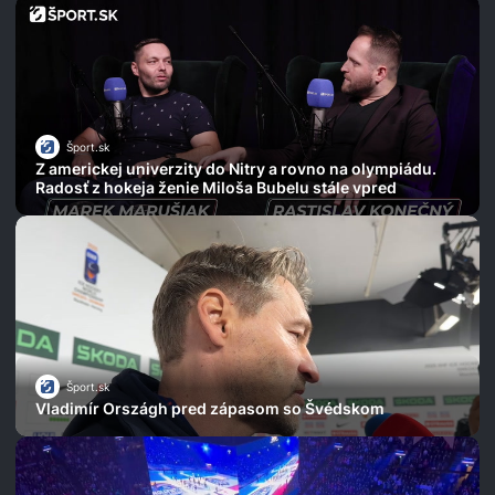
Šport.sk
Z americkej univerzity do Nitry a rovno na olympiádu.
Radosť z hokeja ženie Miloša Bubelu stále vpred
Šport.sk
Vladimír Országh pred zápasom so Švédskom