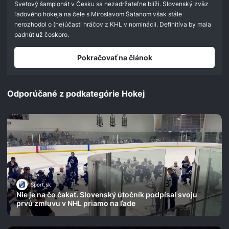
Svetový šampionát v Česku sa nezadržateľne blíži. Slovenský zväz
ľadového hokeja na čele s Miroslavom Šatanom však stále
nerozhodol o (ne)účasti hráčov z KHL v nominácii. Definitíva by mala
padnúť už čoskoro.
Pokračovať na článok
Odporúčané z podkategórie Hokej
Šport.sk
Nie je na čo čakať. Slovenský útočník podpísal svoju
prvú zmluvu v NHL priamo na ľade