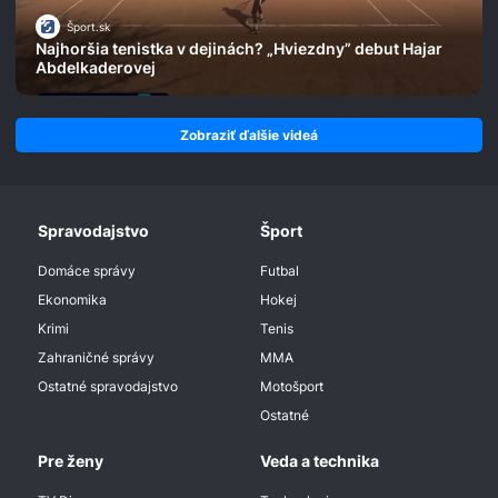
Šport.sk
Najhoršia tenistka v dejinách? „Hviezdny” debut Hajar
Abdelkaderovej
Zobraziť ďalšie videá
Spravodajstvo
Šport
Domáce správy
Futbal
Ekonomika
Hokej
Krimi
Tenis
Zahraničné správy
MMA
Ostatné spravodajstvo
Motošport
Ostatné
Pre ženy
Veda a technika