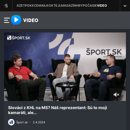
azet.video.sk
0
seconds
Slováci z KHL na MS? Náš reprezentant: Sú to moji
of
kamaráti, ale...
1
minute,
Šport.sk
•
2.4.2024
0