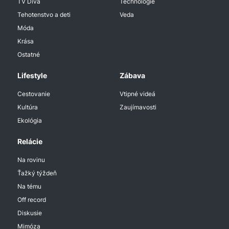
TV Diva
Technologie
Tehotenstvo a deti
Veda
Móda
Krása
Ostatné
Lifestyle
Zábava
Cestovanie
Vtipné videá
Kultúra
Zaujímavosti
Ekológia
Relácie
Na rovinu
Ťažký týždeň
Na tému
Off record
Diskusie
Mimóza