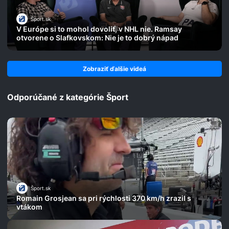
Šport.sk
V Európe si to mohol dovoliť, v NHL nie. Ramsay
otvorene o Slafkovskom: Nie je to dobrý nápad
Zobraziť ďalšie videá
Odporúčané z kategórie Šport
Šport.sk
Romain Grosjean sa pri rýchlosti 370 km/h zrazil s
vtákom