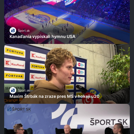
Šport.sk
Kanaďania vypískali hymnu USA
Šport.sk
Maxim Štrbák na zraze pres MS v hokeji u20