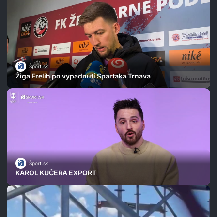
Šport.sk
Žiga Frelih po vypadnutí Spartaka Trnava
Šport.sk
KAROL KUČERA EXPORT