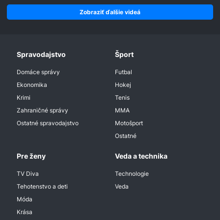
Zobraziť ďalšie videá
Spravodajstvo
Šport
Domáce správy
Futbal
Ekonomika
Hokej
Krimi
Tenis
Zahraničné správy
MMA
Ostatné spravodajstvo
Motošport
Ostatné
Pre ženy
Veda a technika
TV Diva
Technologie
Tehotenstvo a deti
Veda
Móda
Krása