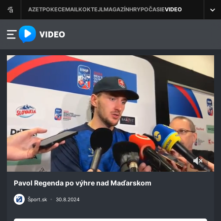
azet.video.sk
0
seconds
Pavol Regenda po výhre nad Maďarskom
of
2
Šport.sk
•
30.8.2024
minutes,
16