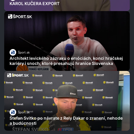
KAROL KUČERA EXPORT
Šport.sk
Architekt levického zázraku o emóciách, konci hráčskej
kariéry i snoch, ktoré presahujú hranice Slovenska
Šport.sk
Štefan Svitko po návrate z Rely Dakar o zranení, nehode
a budúcnosti