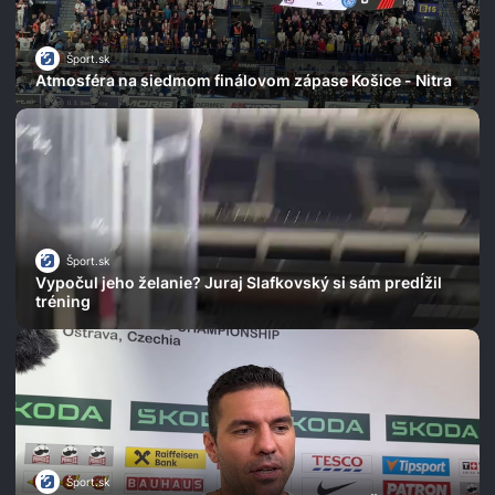
Šport.sk
Atmosféra na siedmom finálovom zápase Košice - Nitra
Šport.sk
Vypočul jeho želanie? Juraj Slafkovský si sám predĺžil
tréning
Šport.sk