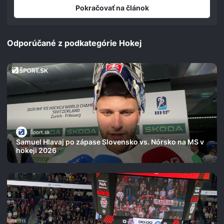
seconds
Pokračovať na článok
Odporúčané z podkategórie Hokej
Šport.sk
Samuel Hlavaj po zápase Slovensko vs. Nórsko na MS v
hokeji 2026