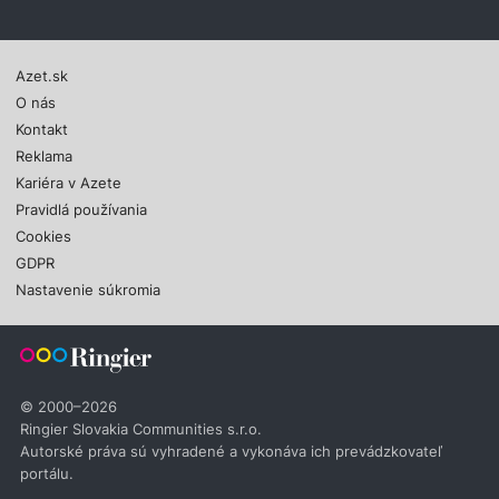
Azet.sk
O nás
Kontakt
Reklama
Kariéra v Azete
Pravidlá používania
Cookies
GDPR
Nastavenie súkromia
© 2000–2026
Ringier Slovakia Communities s.r.o.
Autorské práva sú vyhradené a vykonáva ich prevádzkovateľ
portálu.