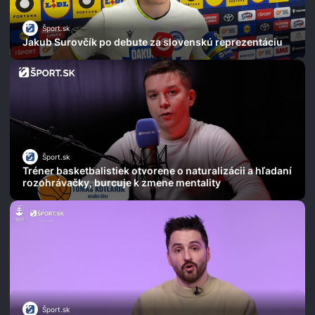
Šport.sk
Jakub Surovčík po debute za slovenskú reprezentáciu
Šport.sk
Tréner basketbalistiek otvorene o naturalizácii a hľadaní
rozohrávačky, burcuje k zmene mentality
Šport.sk