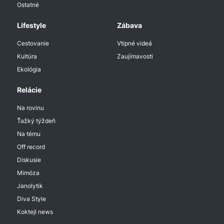
Ostatné
Lifestyle
Zábava
Cestovanie
Vtipné videá
Kultúra
Zaujímavosti
Ekológia
Relácie
Na rovinu
Ťažký týždeň
Na tému
Off record
Diskusie
Mimóza
Janolytik
Diva Style
Koktejl news