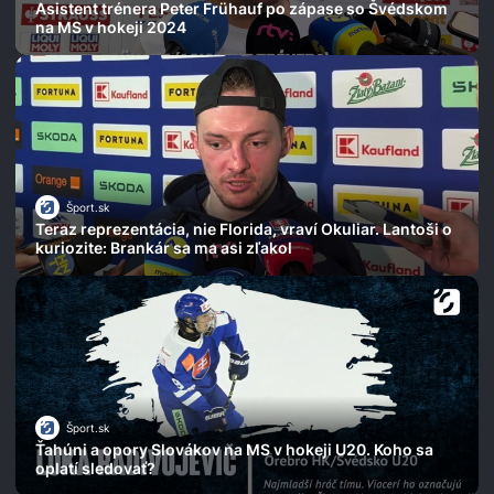
Asistent trénera Peter Frühauf po zápase so Švédskom
na MS v hokeji 2024
Šport.sk
Teraz reprezentácia, nie Florida, vraví Okuliar. Lantoši o
kuriozite: Brankár sa ma asi zľakol
Šport.sk
Ťahúni a opory Slovákov na MS v hokeji U20. Koho sa
oplatí sledovať?