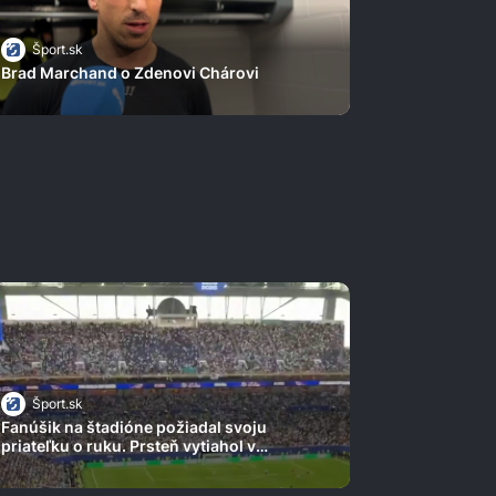
Šport.sk
Brad Marchand o Zdenovi Chárovi
Šport.sk
Fanúšik na štadióne požiadal svoju
priateľku o ruku. Prsteň vytiahol v
najhoršej chvíli