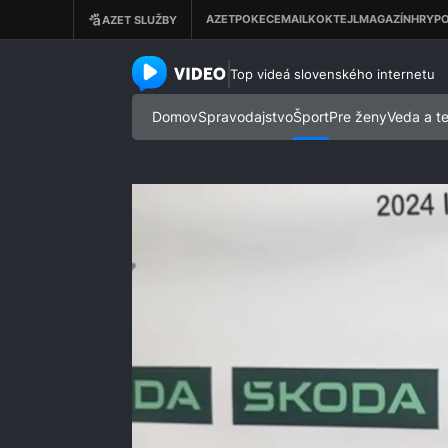
azet.video.sk
Top videá slovenského internetu
Domov
Spravodajstvo
Šport
Pre ženy
Veda a t