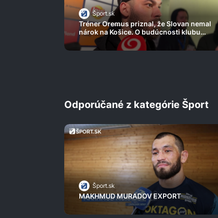
Šport.sk
Tréner Oremus priznal, že Slovan nemal
nárok na Košice. O budúcnosti klubu
zatiaľ nič nevie
Odporúčané z kategórie Šport
Šport.sk
MAKHMUD MURADOV EXPORT