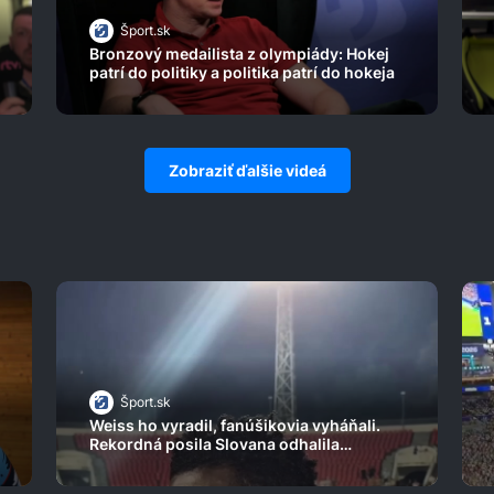
Šport.sk
Bronzový medailista z olympiády: Hokej
patrí do politiky a politika patrí do hokeja
Zobraziť ďalšie videá
Šport.sk
Weiss ho vyradil, fanúšikovia vyháňali.
Rekordná posila Slovana odhalila
tragické zákulisie