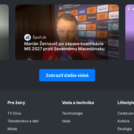
Šport.sk
Marián Žernovič po zápase kvalifikácie
MS 2027 proti Severnému Macedónsku
Zobraziť ďalšie videá
Pre ženy
Veda a technika
Lifestyl
TV Diva
Technologie
Cestovan
Tehotenstvo a deti
Veda
Kultúra
Móda
Ekológia