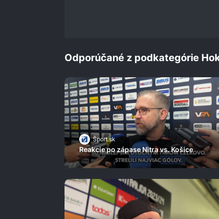
Odporúčané z podkategórie Hok
Šport.sk
Reakcie po zápase Nitra vs. Košice