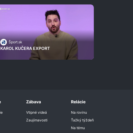
Šport.sk
KAROL KUČERA EXPORT
e
Zábava
Relácie
ie
Vtipné videá
Na rovinu
Zaujímavosti
Ťažký týždeň
Na tému