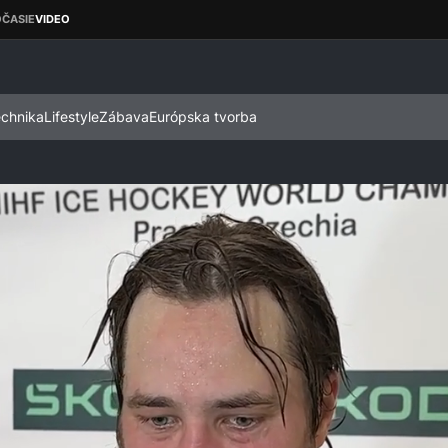
echnika
Lifestyle
Zábava
Európska tvorba