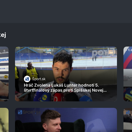
ej
Šport.sk
Hráč Zvolena Lukáš Lunter hodnotí 5.
štvrťfinálový zápas proti Spišskej Novej
Vsi