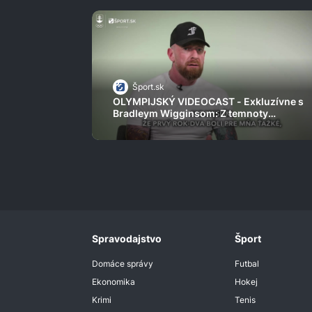
Šport.sk
OLYMPIJSKÝ VIDEOCAST - Exkluzívne s
Bradleym Wigginsom: Z temnoty
londýnskeho geta až na cyklistický
Olymp a boj o holý život
Spravodajstvo
Šport
Domáce správy
Futbal
Ekonomika
Hokej
Krimi
Tenis