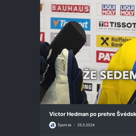
0
seconds
Victor Hedman po prehre Švéds
of
35
Šport.sk
•
25.5.2024
seconds
Volume
0%