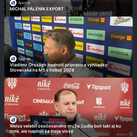
Šport.sk
MICHAL PÁLENÍK EXPORT
Šport.sk
Vladimír Országh hodnotí prípravu a vyhliadky
Slovenska na MS v hokeji 2026
Šport.sk
Weiss velebil osočovaného muža: Ľudia boli takí aj ku
mne, ale naplnili sa moje slová