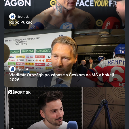
Šport.sk
Robo Pukač
Šport.sk
Vladimír Országh po zápase s Českom na MS v hokeji
2026