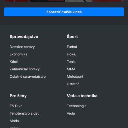
Zobraziť ďalšie videá
Spravodajstvo
Šport
Domáce správy
Futbal
Ekonomika
Hokej
Krimi
Tenis
Zahraničné správy
MMA
Ostatné spravodajstvo
Motošport
Ostatné
Pre ženy
Veda a technika
TV Diva
Technologie
Tehotenstvo a deti
Veda
Móda