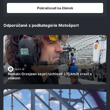
Pokračovať na článok
Odporúčané z podkategórie Motošport
Šport.sk
Romain Grosjean sa pri rýchlosti 370 km/h zrazil s
vtákom