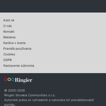
Azet.sk
O nás
Kontakt
Reklama
Kariéra v Azete
Pravidlá používania
Cookies
GDPR
Nastavenie súkromia
© 2000–2026
Ringier Slovakia Communities s.r.o.
Autorské práva sú vyhradené a vykonáva ich prevádzkovateľ
portálu.