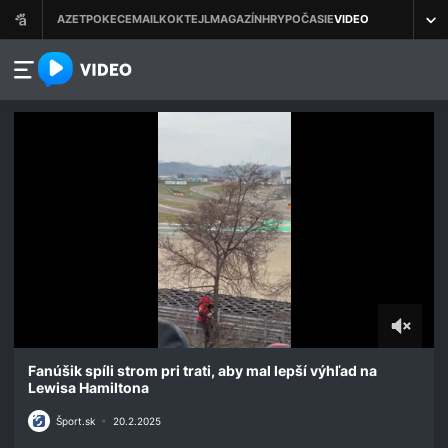
azet.video.sk
0
of
Fanúšik spíli strom pri trati, aby mal lepší výhľad na
11
Lewisa Hamiltona
seconds
Šport.sk
•
20.2.2025