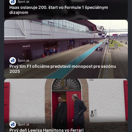
Šport.sk
Haas oslavuje 200. štart vo Formule 1 špeciálnym
dizajnom
Šport.sk
Prvý tím F1 oficiálne predstavil monopost pre sezónu
2025
Šport.sk
Prvý deň Lewisa Hamiltona vo Ferrari