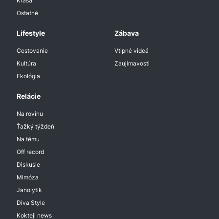
Krása
Ostatné
Lifestyle
Zábava
Cestovanie
Vtipné videá
Kultúra
Zaujímavosti
Ekológia
Relácie
Na rovinu
Ťažký týždeň
Na tému
Off record
Diskusie
Mimóza
Janolytik
Diva Style
Koktejl news