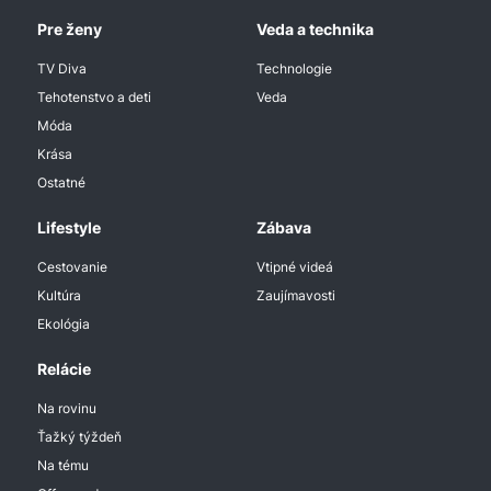
Pre ženy
Veda a technika
TV Diva
Technologie
Tehotenstvo a deti
Veda
Móda
Krása
Ostatné
Lifestyle
Zábava
Cestovanie
Vtipné videá
Kultúra
Zaujímavosti
Ekológia
Relácie
Na rovinu
Ťažký týždeň
Na tému