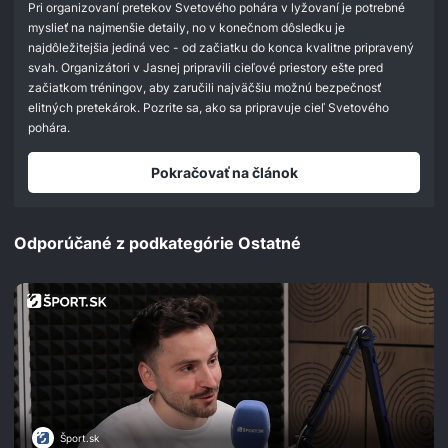
seconds
Pri organizovaní pretekov Svetového pohára v lyžovaní je potrebné
myslieť na najmenšie detaily, no v konečnom dôsledku je
najdôležitejšia jediná vec - od začiatku do konca kvalitne pripravený
svah. Organizátori v Jasnej pripravili cieľové priestory ešte pred
začiatkom tréningov, aby zaručili najväčšiu možnú bezpečnosť
elitných pretekárok. Pozrite sa, ako sa pripravuje cieľ Svetového
pohára.
Pokračovať na článok
Odporúčané z podkategórie Ostatné
Šport.sk