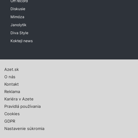
Off record
Diskusie
Mimóza
Janolytik
Diva Style
Koktejl news
Azet.sk
O nás
Kontakt
Reklama
Kariéra v Azete
Pravidlá používania
Cookies
GDPR
Nastavenie súkromia