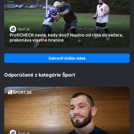
Šport.sk
ProfiCHECK nevie, kedy dosť! Naplno od rána do večera,
prekonáva vlastné hranice
Zobraziť ďalšie videá
Odporúčané z kategórie Šport
Šport.sk