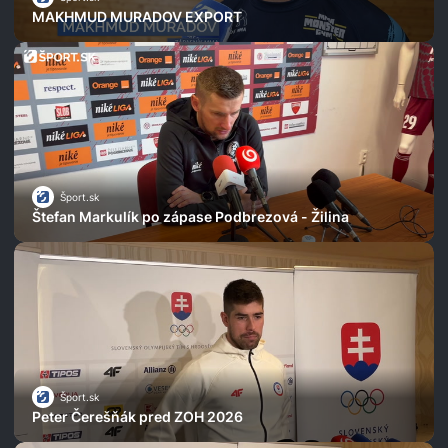
MAKHMUD MURADOV EXPORT
Šport.sk
Štefan Markulík po zápase Podbrezová - Žilina
Šport.sk
Peter Čerešňák pred ZOH 2026