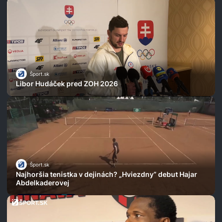
Šport.sk
Libor Hudáček pred ZOH 2026
Šport.sk
Najhoršia tenistka v dejinách? „Hviezdny” debut Hajar
Abdelkaderovej