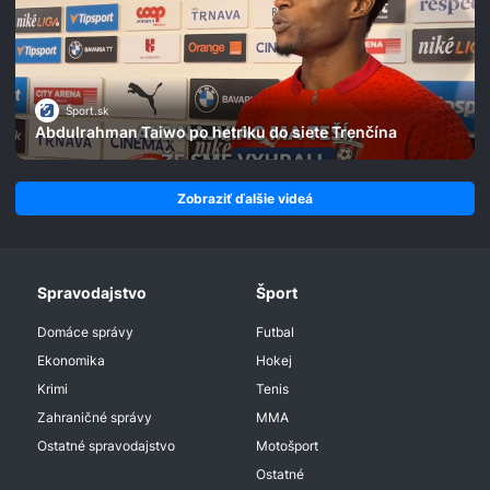
Šport.sk
Abdulrahman Taiwo po hetriku do siete Trenčína
Zobraziť ďalšie videá
Spravodajstvo
Šport
Domáce správy
Futbal
Ekonomika
Hokej
Krimi
Tenis
Zahraničné správy
MMA
Ostatné spravodajstvo
Motošport
Ostatné