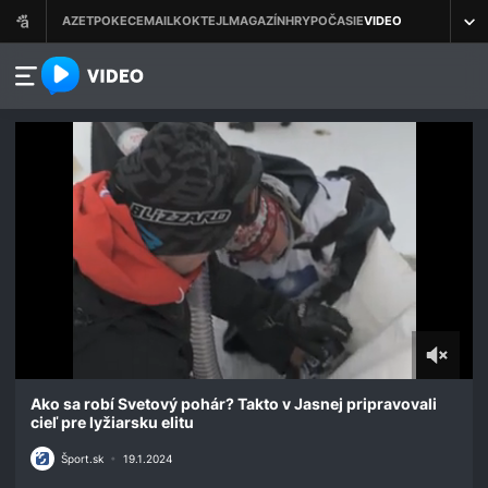
azet.video.sk
0
seconds
Ako sa robí Svetový pohár? Takto v Jasnej pripravovali
of
cieľ pre lyžiarsku elitu
1
minute,
Šport.sk
•
19.1.2024
13