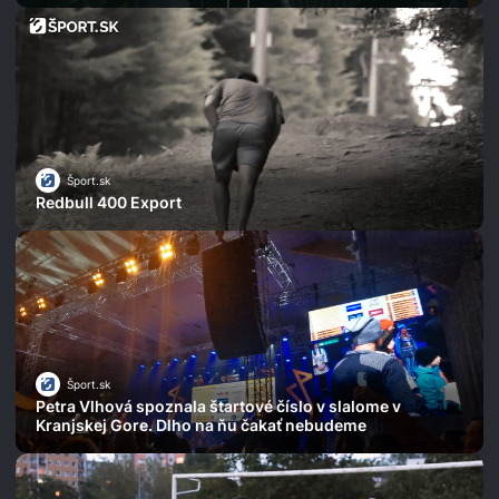
Šport.sk
Redbull 400 Export
Šport.sk
Petra Vlhová spoznala štartové číslo v slalome v
Kranjskej Gore. Dlho na ňu čakať nebudeme