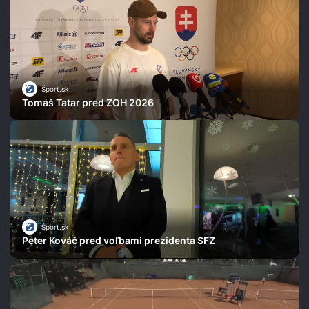
Šport.sk
Tomáš Tatar pred ZOH 2026
Šport.sk
Peter Kováč pred voľbami prezidenta SFZ