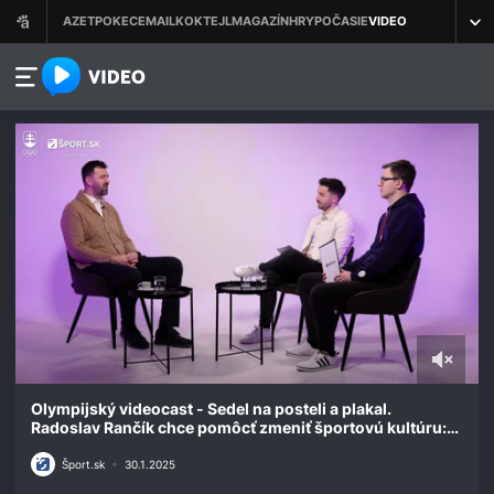
azet.video.sk
0
seconds
Olympijský videocast - Sedel na posteli a plakal.
of
Radoslav Rančík chce pomôcť zmeniť športovú kultúru:
31
Nikdy sa nevzdávaj
minutes,
Šport.sk
•
30.1.2025
59