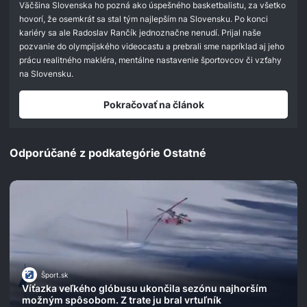
seconds
Väčšina Slovenska ho pozná ako úspešného basketbalistu, za všetko
hovorí, že osemkrát sa stal tým najlepším na Slovensku. Po konci
kariéry sa ale Radoslav Rančík jednoznačne nenudí. Prijal naše
pozvanie do olympijského videocastu a prebrali sme napríklad aj jeho
prácu realitného makléra, mentálne nastavenie športovcov či vzťahy
na Slovensku.
Pokračovať na článok
Odporúčané z podkategórie Ostatné
Šport.sk
Víťazka veľkého glóbusu ukončila sezónu najhorším
možným spôsobom. Z trate ju bral vrtuľník