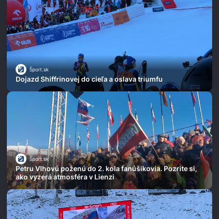
Šport.sk
Dojazd Shiffrinovej do cieľa a oslava triumfu
Šport.sk
Petru Vlhovú poženú do 2. kola fanúšikovia. Pozrite si,
ako vyzerá atmosféra v Lienzi