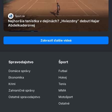
Šport.sk
Najhoršia tenistka v dejinách? „Hviezdny” debut Hajar
Abdelkaderovej
Zobraziť ďalšie videá
Spravodajstvo
Šport
Domáce správy
Futbal
Ekonomika
Hokej
Krimi
Tenis
Zahraničné správy
MMA
Ostatné spravodajstvo
Motošport
Ostatné