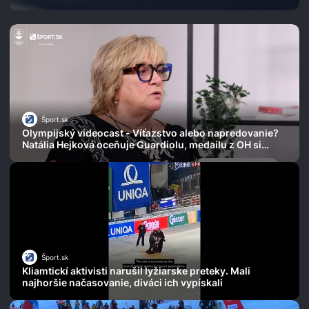
Šport.sk
Olympijský videocast - Víťazstvo alebo napredovanie?
Natália Hejková oceňuje Guardiolu, medailu z OH si
kúpila za 50 dolárov
Šport.sk
Kliamtickí aktivisti narušil lyžiarske preteky. Mali
najhoršie načasovanie, diváci ich vypískali