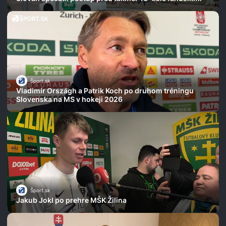
Šport.sk
Vladimír Országh a Patrik Koch po druhom tréningu
Slovenska na MS v hokeji 2026
Šport.sk
Jakub Jokl po prehre MŠK Žilina