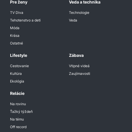
Pre ženy
Veda a technika
TV Diva
Technologie
Tehotenstvo a deti
Veda
Móda
Krása
Ostatné
Lifestyle
Zábava
Cestovanie
Vtipné videá
Kultúra
Zaujímavosti
Ekológia
Relácie
Na rovinu
Ťažký týždeň
Na tému
Off record