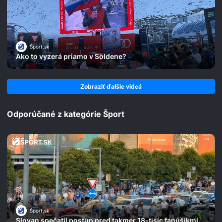
Šport.sk
Ako to vyzerá priamo v Söldene?
Zobraziť ďalšie videá
Odporúčané z kategórie Šport
Šport.sk
Slovan spečatil postup pred takmer 18-tisíc fanúšikmi