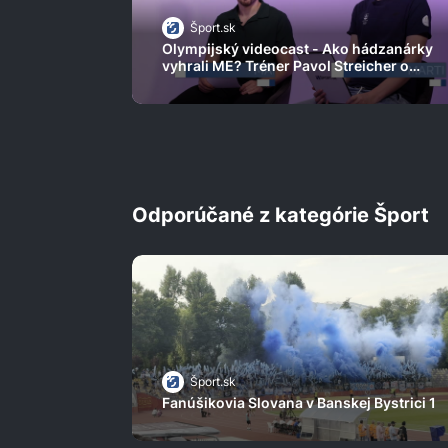
Šport.sk
Olympijský videocast - Ako hádzanárky
vyhrali ME? Tréner Pavol Streicher o
víťaznej mentalite aj pozostatkoch
socializmu
Odporúčané z kategórie Šport
Šport.sk
Fanúšikovia Slovana v Banskej Bystrici 1