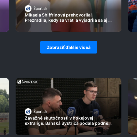
Šport.sk
Mikaela Shiffrinová prehovorila!
Prezradila, kedy sa vráti a vyjadrila sa aj k
veľkému glóbusu
Zobraziť ďalšie videá
Šport.sk
Závažné skutočnosti v hokejovej
extralige. Banská Bystrica podala podnet
na vlastného manažéra