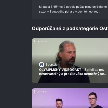
0%
Mikaela Shiffrinová utrpela počas minulotýždňovej
sezóny Svetového pohára v Levi to neohrozí.
Odporúčané z podkategórie Ost
Šport.sk
OLYMPIJSKÝ VIDEOCAST - Splnil sa mu
nesnívateľný a pre Slováka nemožný sen.
Tomáš Čermák o vodnej F1 aj najdlhších
pretekoch