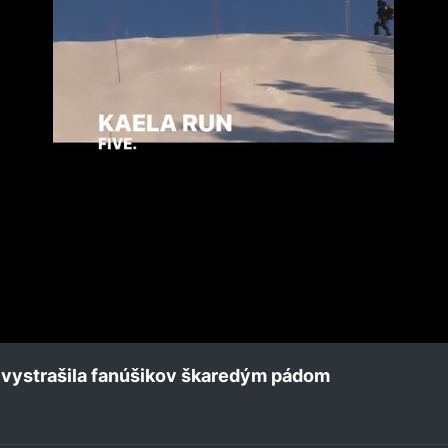
á vystrašila fanúšikov škaredým pádom