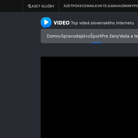
azet.video.sk
Top videá slovenského internetu
Domov
Spravodajstvo
Šport
Pre ženy
Veda a t