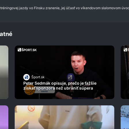
 tréningovej jazdy vo Fínsku zranenie, jej účasť vo víkendovom slalomovom úvo
atné
Šport.sk
Peter Sedmák opisuje, prečo je ťažšie
získať sponzora než ubrániť súpera