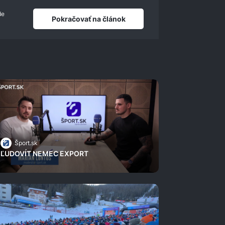
de
Pokračovať na článok
Šport.sk
ĽUDOVÍT NEMEC EXPORT