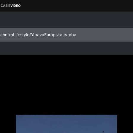
echnika
Lifestyle
Zábava
Európska tvorba