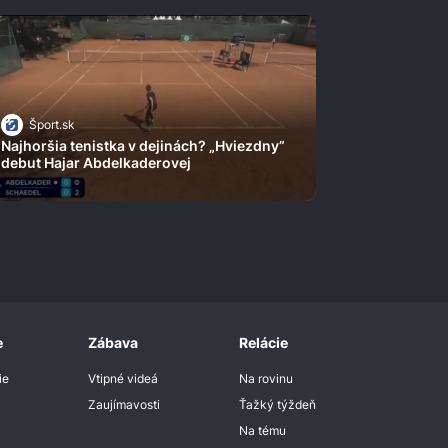
Šport.sk
Najhoršia tenistka v dejinách? „Hviezdny”
debut Hajar Abdelkaderovej
e
Zábava
Relácie
ie
Vtipné videá
Na rovinu
Zaujímavosti
Ťažký týždeň
Na tému