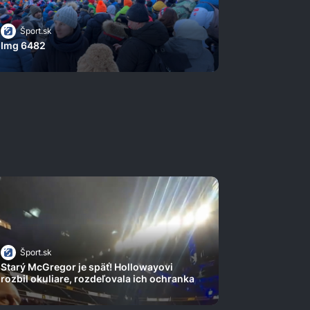
Šport.sk
Img 6482
Šport.sk
Starý McGregor je späť! Hollowayovi
rozbil okuliare, rozdeľovala ich ochranka