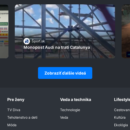
Šport.sk
Monopost Audi na trati Catalunya
Zobraziť ďalšie videá
Pre ženy
Veda a technika
Lifestyl
TV Diva
Technologie
Cestovan
Tehotenstvo a deti
Veda
Kultúra
Móda
Ekológia