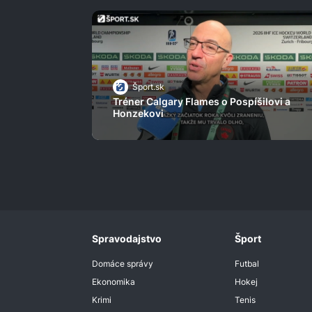
Šport.sk
Tréner Calgary Flames o Pospíšilovi a
Honzekovi
Spravodajstvo
Šport
Domáce správy
Futbal
Ekonomika
Hokej
Krimi
Tenis