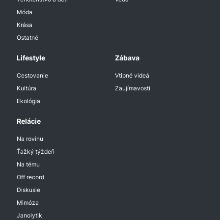
Móda
Krása
Ostatné
Lifestyle
Zábava
Cestovanie
Vtipné videá
Kultúra
Zaujímavosti
Ekológia
Relácie
Na rovinu
Ťažký týždeň
Na tému
Off record
Diskusie
Mimóza
Janolytik