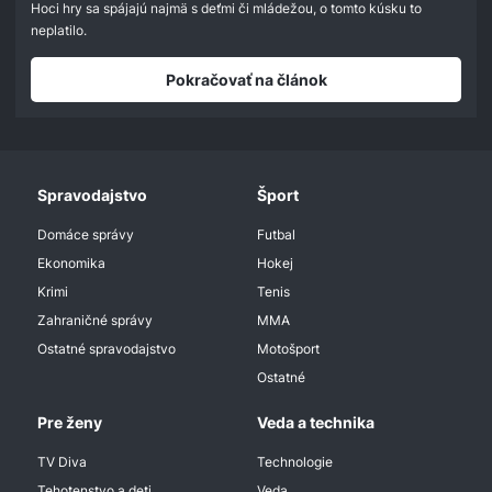
seconds
Hoci hry sa spájajú najmä s deťmi či mládežou, o tomto kúsku to
neplatilo.
Pokračovať na článok
Spravodajstvo
Šport
Domáce správy
Futbal
Ekonomika
Hokej
Krimi
Tenis
Zahraničné správy
MMA
Ostatné spravodajstvo
Motošport
Ostatné
Pre ženy
Veda a technika
TV Diva
Technologie
Tehotenstvo a deti
Veda