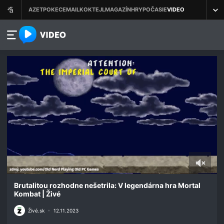
azet.video.sk
0
seconds
Brutalitou rozhodne nešetrila: V legendárna hra Mortal
of
Kombat | Živé
2
minutes,
Živé.sk
•
12.11.2023
11