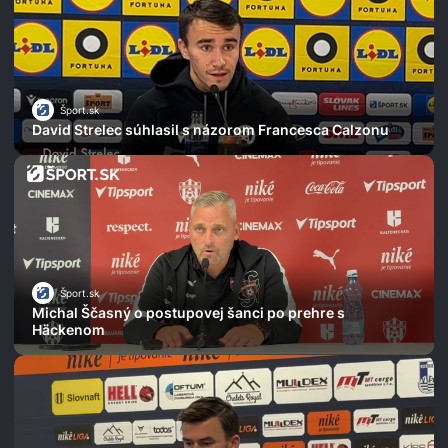
Šport.sk
David Strelec súhlasil s názorom Francesca Calzonu
Šport.sk
Michal Ščasný o postupovej šanci po prehre s
Häckenom