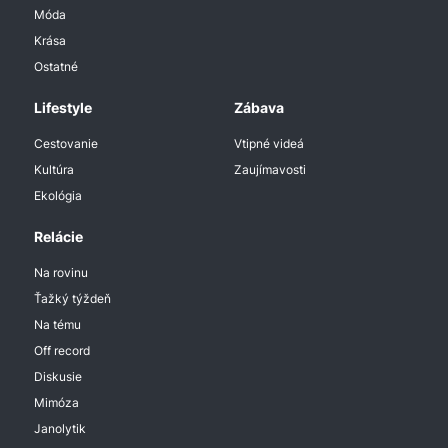
Móda
Krása
Ostatné
Lifestyle
Zábava
Cestovanie
Vtipné videá
Kultúra
Zaujímavosti
Ekológia
Relácie
Na rovinu
Ťažký týždeň
Na tému
Off record
Diskusie
Mimóza
Janolytik