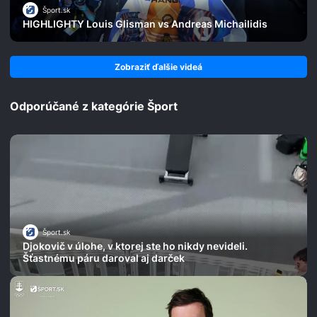
Šport.sk
HIGHLIGHTY Louis Glisman vs Andreas Michailidis
Zobraziť ďalšie videá
Odporúčané z kategórie Šport
Šport.sk
Djokovič v úlohe, v ktorej ste ho nikdy nevideli.
Šťastnému páru daroval aj darček