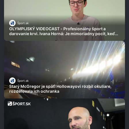
Šport.sk
OLYMPIJSKÝ VIDEOCAST - Profesionálny šport a
darovanie krvi. Ivana Horná: Je mimoriadny pocit, keď
vaša krv zachráni život
Šport.sk
Starý McGregor je späť! Hollowayovi rozbil okuliare,
rozdeľovala ich ochranka