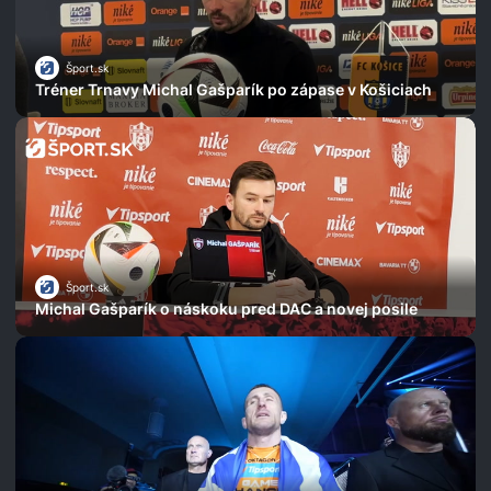
Šport.sk
Tréner Trnavy Michal Gašparík po zápase v Košiciach
Šport.sk
Michal Gašparík o náskoku pred DAC a novej posile