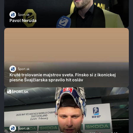
Šport.sk
Pavol Neruda
Šport.sk
Kruté trolovanie majstrov sveta. Fínsko si z ikonickej
piesne Švajčiarska spravilo hit osláv
Šport.sk