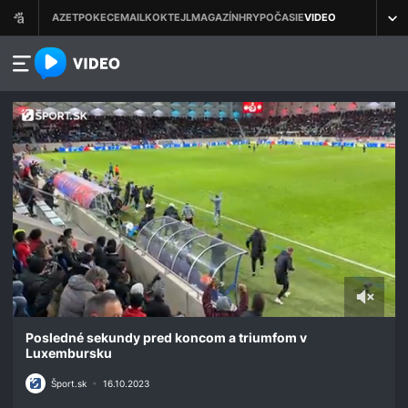
azet.video.sk
0
seconds
Posledné sekundy pred koncom a triumfom v
of
Luxembursku
1
minute,
Šport.sk
•
16.10.2023
7