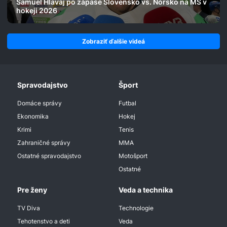
Samuel Hlavaj po zápase Slovensko vs. Nórsko na MS v
hokeji 2026
Zobraziť ďalšie videá
Spravodajstvo
Šport
Domáce správy
Futbal
Ekonomika
Hokej
Krimi
Tenis
Zahraničné správy
MMA
Ostatné spravodajstvo
Motošport
Ostatné
Pre ženy
Veda a technika
TV Diva
Technologie
Tehotenstvo a deti
Veda