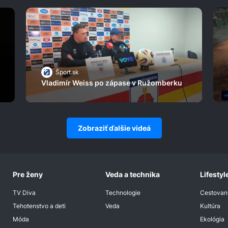
Šport.sk
Vladimír Weiss po zápase v Ružomberku
Zobraziť ďalšie videá
Pre ženy
Veda a technika
Lifestyl
TV Diva
Technologie
Cestovan
Tehotenstvo a deti
Veda
Kultúra
Móda
Ekológia