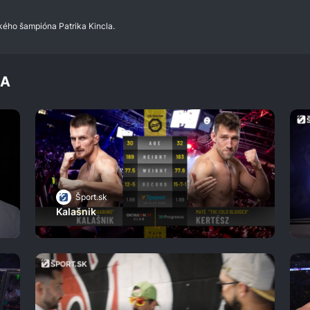
ského šampióna Patrika Kincla.
MA
Šport.sk
Kalašnik