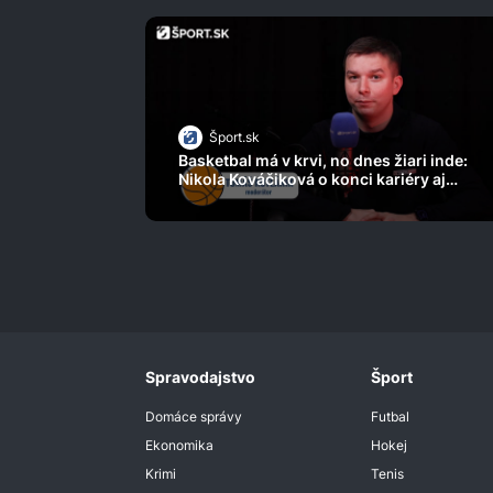
Šport.sk
Basketbal má v krvi, no dnes žiari inde:
Nikola Kováčiková o konci kariéry aj
novom smere života
Spravodajstvo
Šport
Domáce správy
Futbal
Ekonomika
Hokej
Krimi
Tenis