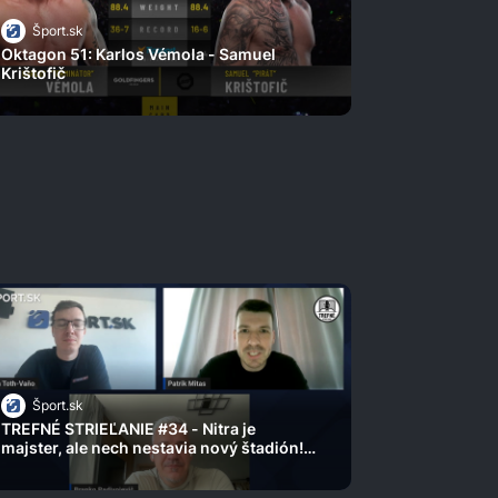
Šport.sk
Oktagon 51: Karlos Vémola - Samuel
Krištofič
Šport.sk
TREFNÉ STRIEĽANIE #34 - Nitra je
majster, ale nech nestavia nový štadión!
Branko Radivojevič o finále extraligy