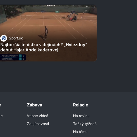
Šport.sk
Najhoršia tenistka v dejinách? „Hviezdny”
debut Hajar Abdelkaderovej
e
Zábava
Relácie
ie
Vtipné videá
Na rovinu
Zaujímavosti
Ťažký týždeň
Na tému