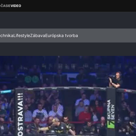
echnika
Lifestyle
Zábava
Európska tvorba