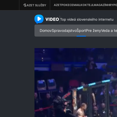
azet.video.sk
Top videá slovenského internetu
Domov
Spravodajstvo
Šport
Pre ženy
Veda a t