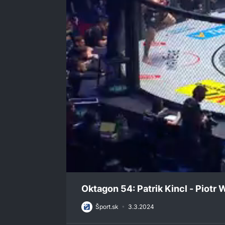
0
seconds
Oktagon 54: Patrik Kincl - Piotr
of
3
Šport.sk
•
3.3.2024
minutes,
7
seconds
Volume