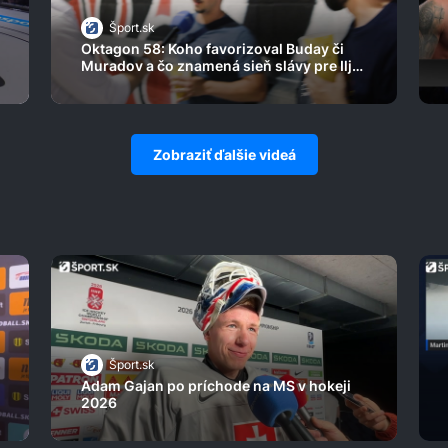
Šport.sk
Oktagon 58: Koho favorizoval Buday či
Muradov a čo znamená sieň slávy pre Ilju
Škondriča
Zobraziť ďalšie videá
Šport.sk
Adam Gajan po príchode na MS v hokeji
2026