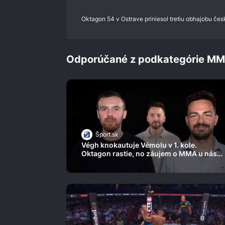
0%
Oktagon 54 v Ostrave priniesol tretiu obhajobu če
Odporúčané z podkategórie M
Šport.sk
Végh knokautuje Vémolu v 1. kole.
Oktagon rastie, no záujem o MMA u nás
upadá