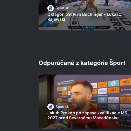
Šport.sk
Oktagon 59: Ivan Buchinger - Lukasz
Rajewski
Odporúčané z kategórie Šport
Šport.sk
Jakub Prokop po zápase kvalifikácie MS
2027 proti Severnému Macedónsku