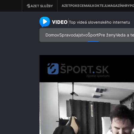
azet.video.sk
Top videá slovenského internetu
Domov
Spravodajstvo
Šport
Pre ženy
Veda a t