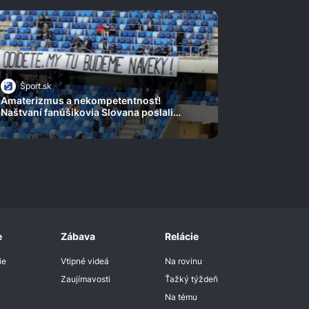
Šport.sk
Amaterizmus a nekompetentnosť!
Naštvaní fanúšikovia Slovana poslali
odkaz aj Weissovi
e
Zábava
Relácie
ie
Vtipné videá
Na rovinu
Zaujímavosti
Ťažký týždeň
Na tému