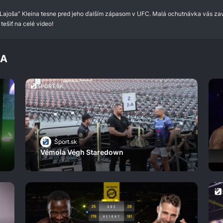
 „Lajoša” Kleina tesne pred jeho ďalším zápasom v UFC. Malá ochutnávka vás za
tešiť na celé video!
MA
Šport.sk
Vémola Végh Staredown