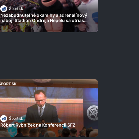
Šport.sk
Nezabudnuteľné okamihy a adrenalínový
náboj. Štadión Ondreja Nepelu sa otriasal
v základoch!
Šport.sk
Róbert Rybníček na Konferencii SFZ