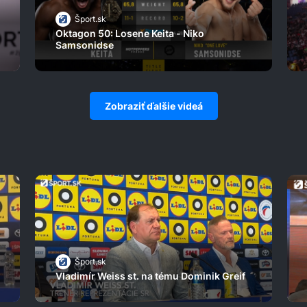
Šport.sk
Oktagon 50: Losene Keita - Niko
Samsonidse
Zobraziť ďalšie videá
Šport.sk
Vladimír Weiss st. na tému Dominik Greif