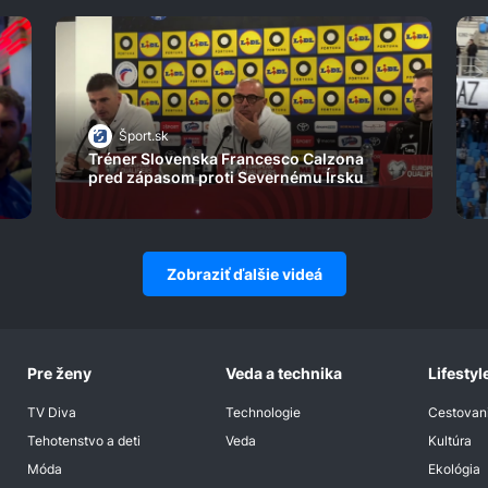
Šport.sk
Tréner Slovenska Francesco Calzona
pred zápasom proti Severnému Írsku
Zobraziť ďalšie videá
Pre ženy
Veda a technika
Lifestyl
TV Diva
Technologie
Cestovan
Tehotenstvo a deti
Veda
Kultúra
Móda
Ekológia