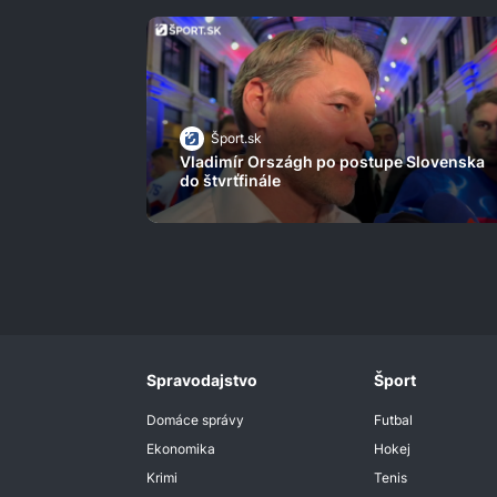
Šport.sk
Vladimír Országh po postupe Slovenska
do štvrťfinále
Spravodajstvo
Šport
Domáce správy
Futbal
Ekonomika
Hokej
Krimi
Tenis