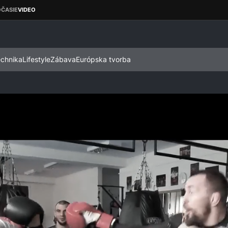
echnika
Lifestyle
Zábava
Európska tvorba