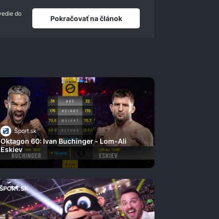
vedie do
Pokračovať na článok
Šport.sk
Oktagon 60: Ivan Buchinger - Lom-Ali
Eskiev