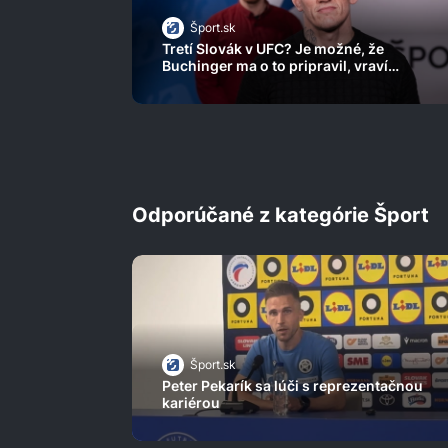
Šport.sk
Tretí Slovák v UFC? Je možné, že
Buchinger ma o to pripravil, vraví
Barborík pred návratom
Odporúčané z kategórie Šport
Šport.sk
Peter Pekarík sa lúči s reprezentačnou
kariérou