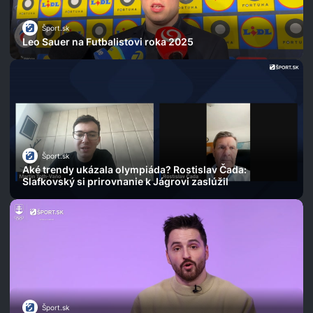
Šport.sk
Leo Sauer na Futbalistovi roka 2025
Šport.sk
Aké trendy ukázala olympiáda? Rostislav Čada:
Slafkovský si prirovnanie k Jágrovi zaslúžil
Šport.sk