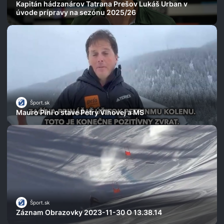
Kapitán hádzanárov Tatrana Prešov Lukáš Urban v
úvode prípravy na sezónu 2025/26
Šport.sk
Mauro Pini o stave Petry Vlhovej a MS
Šport.sk
Záznam Obrazovky 2023-11-30 O 13.38.14