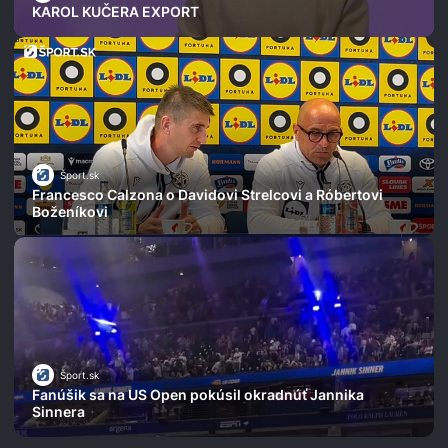
KAROL KUČERA EXPORT
Šport.sk
Francesco Calzona o Davidovi Strelcovi a Róbertovi
Boženíkovi
Šport.sk
Fanúšik sa na US Open pokúsil okradnúť Jannika
Sinnera