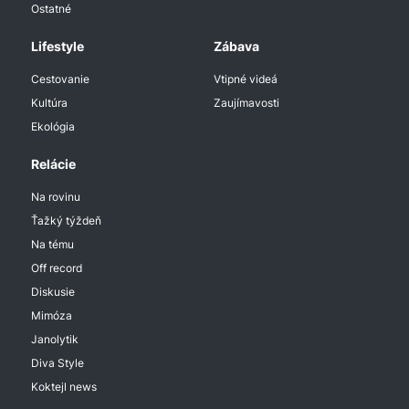
Ostatné
Lifestyle
Zábava
Cestovanie
Vtipné videá
Kultúra
Zaujímavosti
Ekológia
Relácie
Na rovinu
Ťažký týždeň
Na tému
Off record
Diskusie
Mimóza
Janolytik
Diva Style
Koktejl news