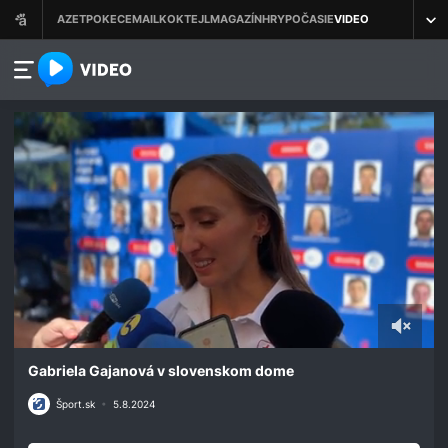
azet.video.sk
0
seconds
Gabriela Gajanová v slovenskom dome
of
5
Šport.sk
•
5.8.2024
minutes,
9