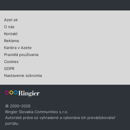
Azet.sk
O nás
Kontakt
Reklama
Kariéra v Azete
Pravidlá používania
Cookies
GDPR
Nastavenie súkromia
© 2000–2026
Ringier Slovakia Communities s.r.o.
Autorské práva sú vyhradené a vykonáva ich prevádzkovateľ
portálu.