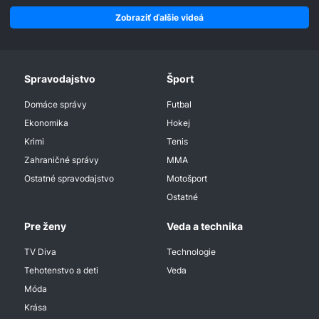
Zobraziť ďalšie videá
Spravodajstvo
Šport
Domáce správy
Futbal
Ekonomika
Hokej
Krimi
Tenis
Zahraničné správy
MMA
Ostatné spravodajstvo
Motošport
Ostatné
Pre ženy
Veda a technika
TV Diva
Technologie
Tehotenstvo a deti
Veda
Móda
Krása