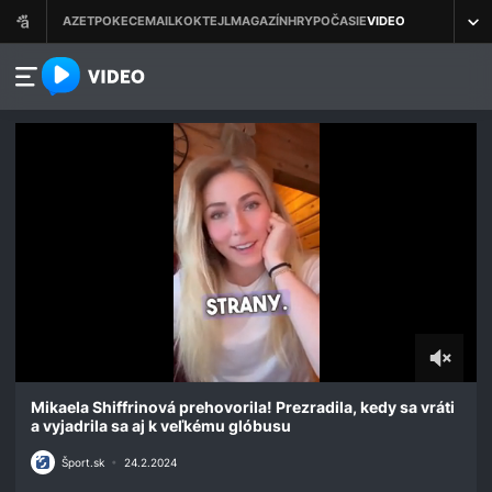
azet.video.sk
0
seconds
Mikaela Shiffrinová prehovorila! Prezradila, kedy sa vráti
of
a vyjadrila sa aj k veľkému glóbusu
2
minutes,
Šport.sk
•
24.2.2024
45