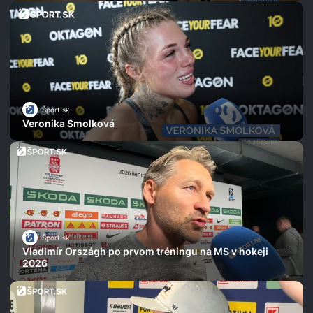
Šport.sk
Veronika Smolková
Šport.sk
Vladimír Országh po prvom tréningu na MS v hokeji
2026