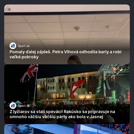
Šport.sk
Pomaly ďalej zájdeš. Petra Vlhová odhodila barly a robí
veľké pokroky
Šport.sk
Z lyžiarov sa stali speváci! Rakúsko sa pripravuje na
omnoho väčšiu väčšiu párty ako bola v Jasnej