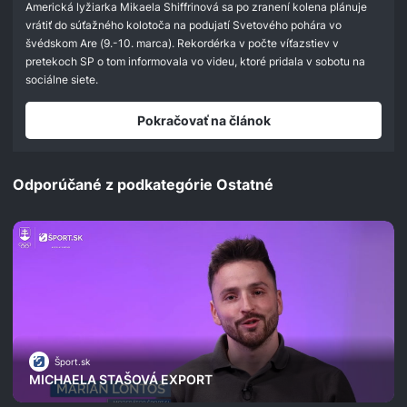
seconds
Americká lyžiarka Mikaela Shiffrinová sa po zranení kolena plánuje
vrátiť do súťažného kolotoča na podujatí Svetového pohára vo
švédskom Are (9.-10. marca). Rekordérka v počte víťazstiev v
pretekoch SP o tom informovala vo videu, ktoré pridala v sobotu na
sociálne siete.
Pokračovať na článok
Odporúčané z podkategórie Ostatné
Šport.sk
MICHAELA STAŠOVÁ EXPORT