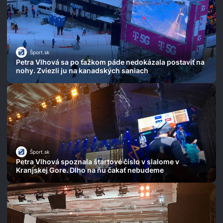
Šport.sk
Petra Vlhová sa po ťažkom páde nedokázala postaviť na
nohy. Zviezli ju na kanadských saniach
Šport.sk
Petra Vlhová spoznala štartové číslo v slalome v
Kranjskej Gore. Dlho na ňu čakať nebudeme