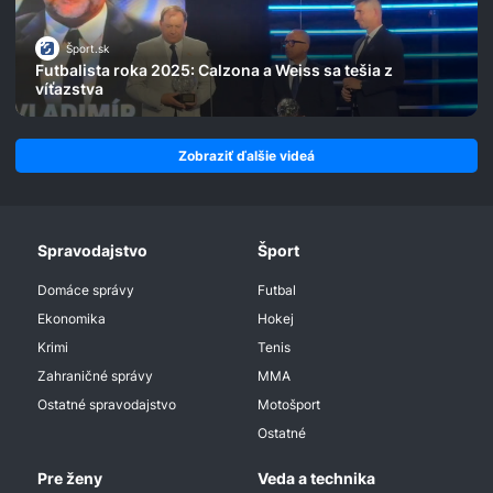
Šport.sk
Futbalista roka 2025: Calzona a Weiss sa tešia z
víťazstva
Zobraziť ďalšie videá
Spravodajstvo
Šport
Domáce správy
Futbal
Ekonomika
Hokej
Krimi
Tenis
Zahraničné správy
MMA
Ostatné spravodajstvo
Motošport
Ostatné
Pre ženy
Veda a technika