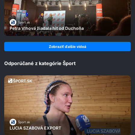
Šport.sk
Petra Vlhová žiadala hit od Duchoňa
Zobraziť ďalšie videá
Odporúčané z kategórie Šport
Šport.sk
LUCIA SZABOVÁ EXPORT