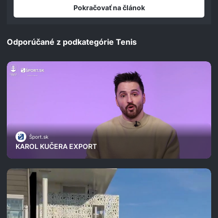
seconds
Pokračovať na článok
Odporúčané z podkategórie Tenis
Šport.sk
KAROL KUČERA EXPORT