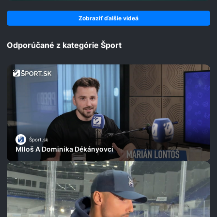
Zobraziť ďalšie videá
Odporúčané z kategórie Šport
Šport.sk
MIloš A Dominika Dékányovci