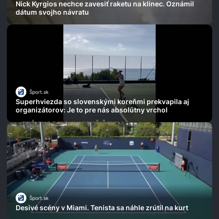
Nick Kyrgios nechce zavesiť raketu na klinec. Oznámil
dátum svojho návratu
Šport.sk
Superhviezda so slovenskými koreňmi prekvapila aj
organizátorov: Je to pre nás absolútny vrchol
Šport.sk
Desivé scény v Miami. Tenista sa náhle zrútil na kurt