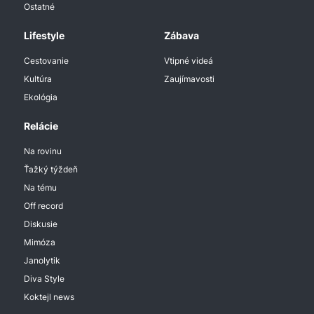
Ostatné
Lifestyle
Zábava
Cestovanie
Vtipné videá
Kultúra
Zaujímavosti
Ekológia
Relácie
Na rovinu
Ťažký týždeň
Na tému
Off record
Diskusie
Mimóza
Janolytik
Diva Style
Koktejl news