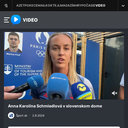
azet.video.sk
0
seconds
Anna Karolína Schmiedlová v slovenskom dome
of
3
Šport.sk
•
2.8.2024
minutes,
24