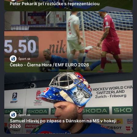
Peter Pekarík pri rozlúčke s reprezentáciou
Šport.sk
Česko - Čierna Hora / EMF EURO 2026
Šport.sk
Samuel Hlavaj po zápase s Dánskom na MS v hokeji
2026