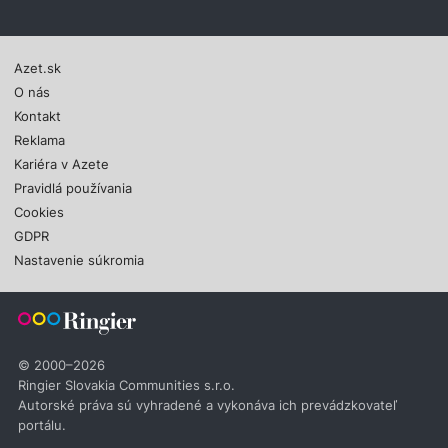
Azet.sk
O nás
Kontakt
Reklama
Kariéra v Azete
Pravidlá používania
Cookies
GDPR
Nastavenie súkromia
© 2000–2026
Ringier Slovakia Communities s.r.o.
Autorské práva sú vyhradené a vykonáva ich prevádzkovateľ
portálu.