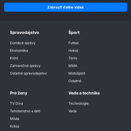
Zobraziť ďalšie videá
Spravodajstvo
Šport
Domáce správy
Futbal
Ekonomika
Hokej
Krimi
Tenis
Zahraničné správy
MMA
Ostatné spravodajstvo
Motošport
Ostatné
Pre ženy
Veda a technika
TV Diva
Technologie
Tehotenstvo a deti
Veda
Móda
Krása