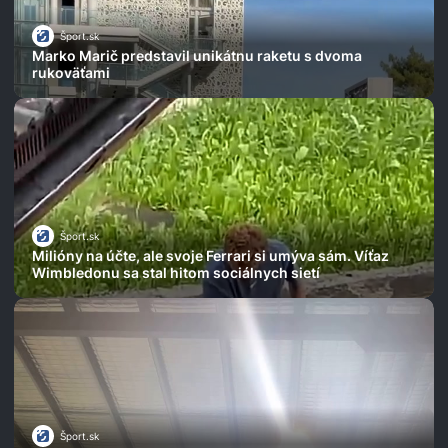
Šport.sk
Marko Marič predstavil unikátnu raketu s dvoma
rukoväťami
Šport.sk
Milióny na účte, ale svoje Ferrari si umýva sám. Víťaz
Wimbledonu sa stal hitom sociálnych sietí
Šport.sk