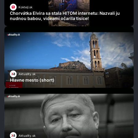
Koktejl.sk
Chorvátka Elvira sa stala HITOM internetu: Nazvali ju
nudnou babou, videami očarila tisíce!
Aktuality.sk
Hlavne mesto (short)
Aktuality.sk