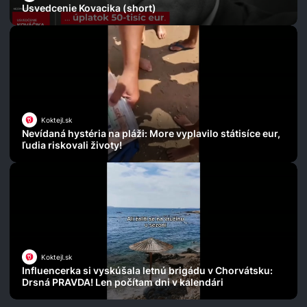
Usvedcenie Kovacika (short)
Koktejl.sk
Nevídaná hystéria na pláži: More vyplavilo státisíce eur,
ľudia riskovali životy!
Koktejl.sk
Influencerka si vyskúšala letnú brigádu v Chorvátsku:
Drsná PRAVDA! Len počítam dni v kalendári