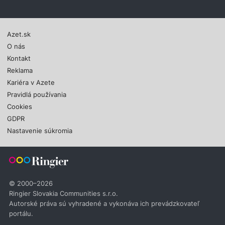
Azet.sk
O nás
Kontakt
Reklama
Kariéra v Azete
Pravidlá používania
Cookies
GDPR
Nastavenie súkromia
© 2000–2026
Ringier Slovakia Communities s.r.o.
Autorské práva sú vyhradené a vykonáva ich prevádzkovateľ
portálu.