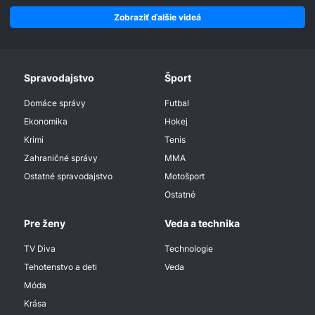
Zobraziť ďalšie videá
Spravodajstvo
Šport
Domáce správy
Futbal
Ekonomika
Hokej
Krimi
Tenis
Zahraničné správy
MMA
Ostatné spravodajstvo
Motošport
Ostatné
Pre ženy
Veda a technika
TV Diva
Technologie
Tehotenstvo a deti
Veda
Móda
Krása