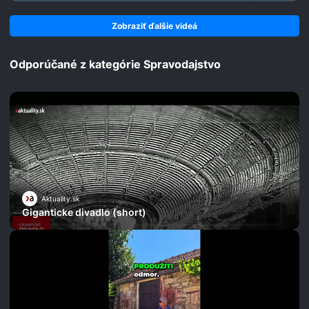
Zobraziť ďalšie videá
Odporúčané z kategórie Spravodajstvo
Aktuality.sk
Giganticke divadlo (short)