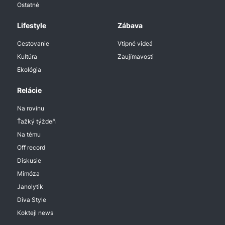
Ostatné
Lifestyle
Zábava
Cestovanie
Vtipné videá
Kultúra
Zaujímavosti
Ekológia
Relácie
Na rovinu
Ťažký týždeň
Na tému
Off record
Diskusie
Mimóza
Janolytik
Diva Style
Koktejl news