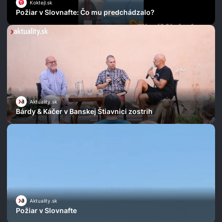
Koktejl.sk
Požiar v Slovnafte: Čo mu predchádzalo?
Aktuality.sk
Bárdy & Káčer v Banskej Štiavnici zostrih
Aktuality.sk
Požiar v Slovnafte