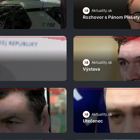
Aktuality.sk
Rozhovor s Pánom Plešat
Aktuality.sk
Výstava
Aktuality.sk
Utečenec