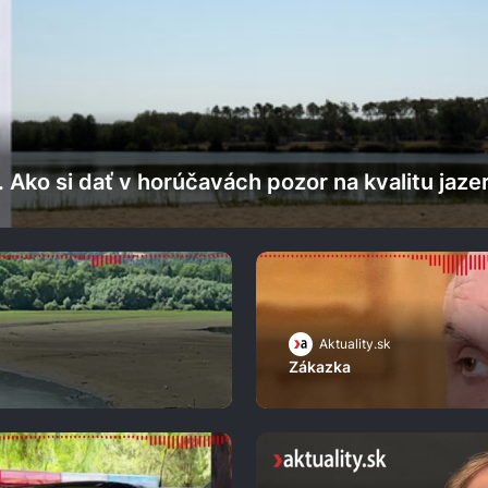
 Ako si dať v horúčavách pozor na kvalitu jaze
Aktuality.sk
Zákazka