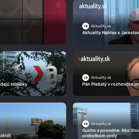
Aktuality.sk
Aktuality Nahlas s Jaros
Aktuality.sk
adajú stoličky
Pán Plešatý v rozhovore pr
Aktuality.sk
Sucho a povodne: Ako Slov
atnili
prebytkom vody