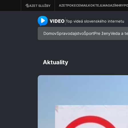
azet.video.sk
Top videá slovenského internetu
Domov
Spravodajstvo
Šport
Pre ženy
Veda a t
Aktuality