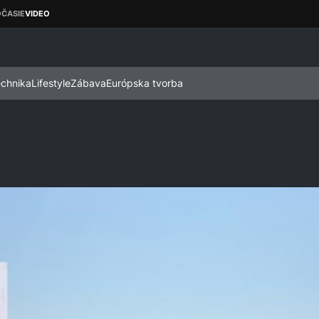
echnika
Lifestyle
Zábava
Európska tvorba