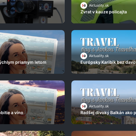
Aktuality.sk
Zvrat v kauze policajta
Aktuality.sk
 rýchlym priamym letom
Európsky Karibik bez davo
Aktuality.sk
bitie a víno
Radšej divoký Balkán ako 