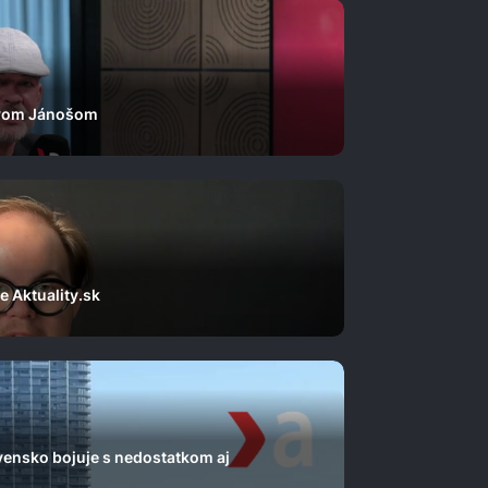
lavom Jánošom
e Aktuality.sk
ensko bojuje s nedostatkom aj