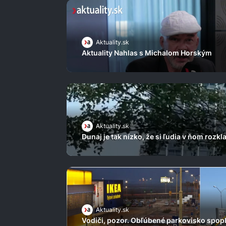
Aktuality.sk
Aktuality Nahlas s Michalom Horským
Aktuality.sk
Dunaj je tak nízko, že si ľudia v ňom rozkl
Aktuality.sk
Vodiči, pozor. Obľúbené parkovisko spopl