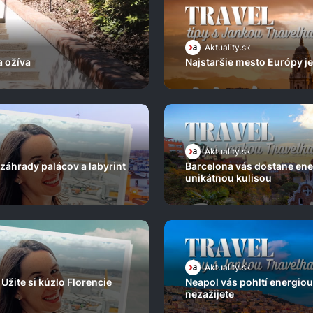
Aktuality.sk
a ožíva
Najstaršie mesto Európy je
Aktuality.sk
záhrady palácov a labyrint
Barcelona vás dostane ener
unikátnou kulisou
Aktuality.sk
Užite si kúzlo Florencie
Neapol vás pohltí energiou
nezažijete