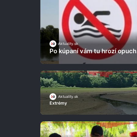
Aktuality.sk
Po kúpaní vám tu hrozí opuch.
Aktuality.sk
Extrémy