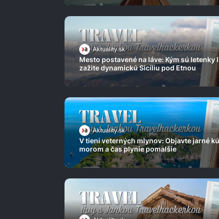
Aktuality.sk
Mesto postavené na láve: Kým sú letenky l
zažite dynamickú Sicíliu pod Etnou
Aktuality.sk
V tieni veterných mlynov: Objavte jarné kú
morom a čas plynie pomalšie