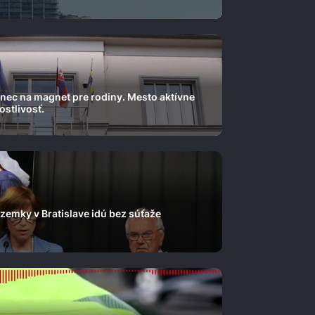
enec na magnet pre rodiny. Mesto aktívne
ostlivosť.
zemky v Bratislave idú bez súťaže