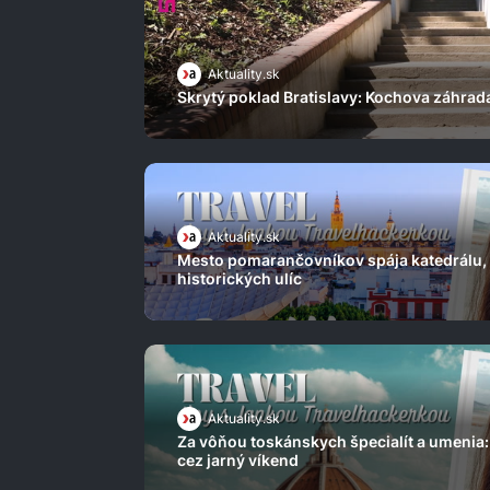
Aktuality.sk
Skrytý poklad Bratislavy: Kochova záhrad
Aktuality.sk
Mesto pomarančovníkov spája katedrálu, 
historických ulíc
Aktuality.sk
Za vôňou toskánskych špecialít a umenia: 
cez jarný víkend