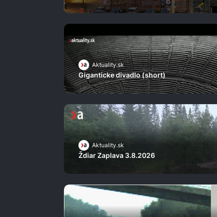
Aktuality.sk
Giganticke divadlo (short)
Aktuality.sk
Ždiar Zaplava 3.8.2026