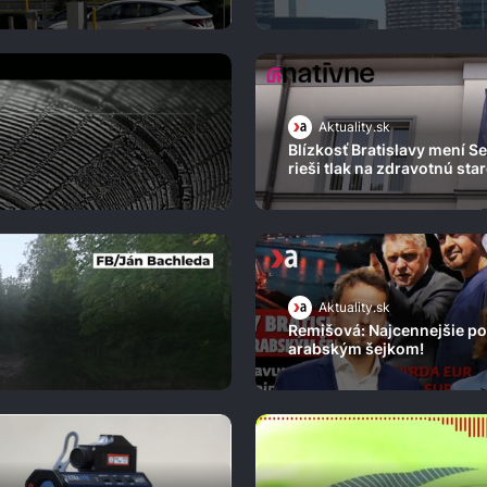
Aktuality.sk
Blízkosť Bratislavy mení S
rieši tlak na zdravotnú star
Aktuality.sk
Remišová: Najcennejšie po
arabským šejkom!