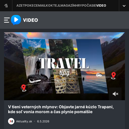
azet.video.sk
0
seconds
V tieni veterných mlynov: Objavte jarné kúzlo Trapani,
of
kde soľ vonia morom a čas plynie pomalšie
1
minute,
Aktuality.sk
•
6.5.2026
26