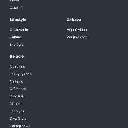
Krása
Ostatné
Lifestyle
Zábava
Cestovanie
Vtipné videá
Kultúra
Zaujímavosti
Ekológia
Relácie
Na rovinu
Ťažký týždeň
Na tému
Off record
Diskusie
Mimóza
Janolytik
Diva Style
Koktejl news