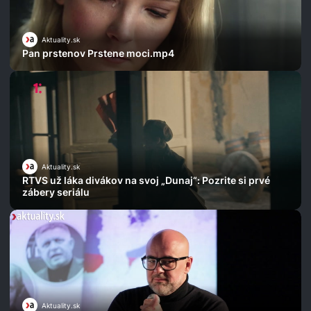
Aktuality.sk
Pan prstenov Prstene moci.mp4
Aktuality.sk
RTVS už láka divákov na svoj „Dunaj“: Pozrite si prvé
zábery seriálu
Aktuality.sk