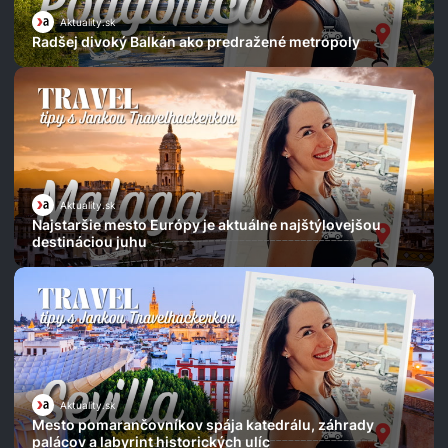
Aktuality.sk
Radšej divoký Balkán ako predražené metropoly
Aktuality.sk
Najstaršie mesto Európy je aktuálne najštýlovejšou
destináciou juhu
Aktuality.sk
Mesto pomarančovníkov spája katedrálu, záhrady
palácov a labyrint historických ulíc