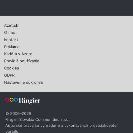
Azet.sk
O nás
Kontakt
Reklama
Kariéra v Azete
Pravidlá používania
Cookies
GDPR
Nastavenie súkromia
© 2000–2026
Ringier Slovakia Communities s.r.o.
Autorské práva sú vyhradené a vykonáva ich prevádzkovateľ
portálu.