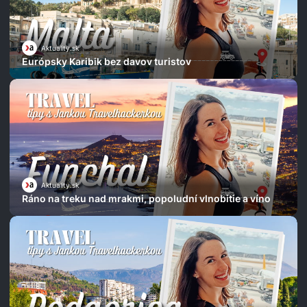
Aktuality.sk
Európsky Karibik bez davov turistov
Aktuality.sk
Ráno na treku nad mrakmi, popoludní vlnobitie a víno