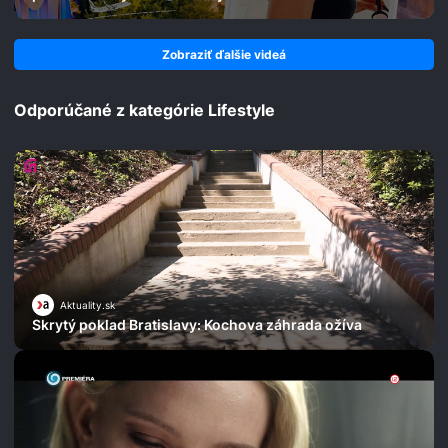
Zobraziť ďalšie videá
Odporúčané z kategórie Lifestyle
Aktuality.sk
Skrytý poklad Bratislavy: Kochova záhrada ožíva