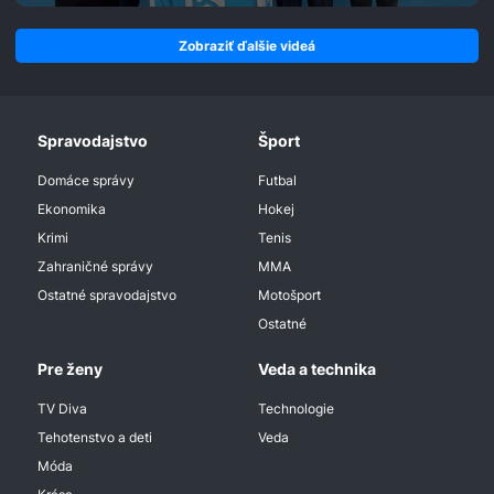
Zobraziť ďalšie videá
Spravodajstvo
Šport
Domáce správy
Futbal
Ekonomika
Hokej
Krimi
Tenis
Zahraničné správy
MMA
Ostatné spravodajstvo
Motošport
Ostatné
Pre ženy
Veda a technika
TV Diva
Technologie
Tehotenstvo a deti
Veda
Móda