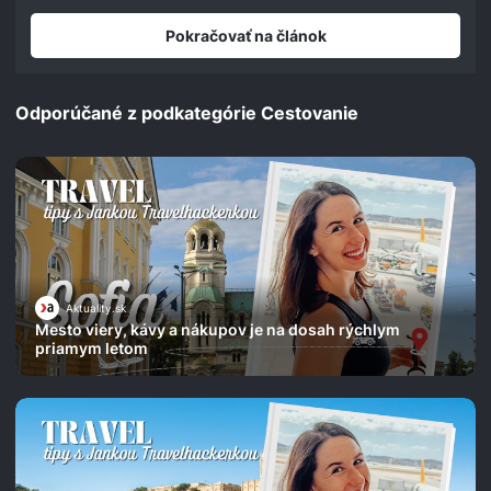
seconds
Pokračovať na článok
Odporúčané z podkategórie Cestovanie
Aktuality.sk
Mesto viery, kávy a nákupov je na dosah rýchlym
priamym letom