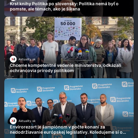
Krst knihy Politika po slovensky: Politika nemá byť o
pomste, ale témach, ako je šikana
Aktuality.sk
Chceme kompetentné vedenie ministerstva, odkázali
ochrancovia prírody politikom
Aktuality.sk
Envirorezort je šampiónom v počte konaní za
nedodržiavanie európskej legislatívy. Koledujeme si o
ďalšie, varuje Michal Wiezik