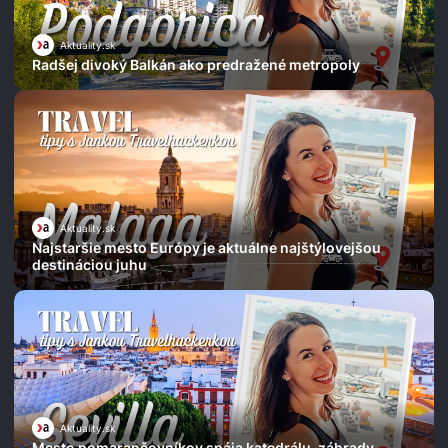
Aktuality.sk
Radšej divoký Balkán ako predražené metropoly
Aktuality.sk
Najstaršie mesto Európy je aktuálne najštýlovejšou
destináciou juhu
Aktuality.sk
Mesto pomarančovníkov spája katedrálu, záhrady