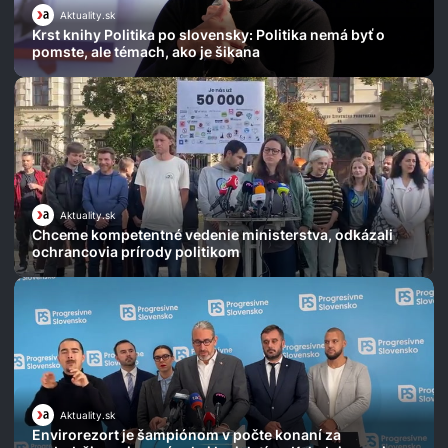
Aktuality.sk
Krst knihy Politika po slovensky: Politika nemá byť o
pomste, ale témach, ako je šikana
Aktuality.sk
Chceme kompetentné vedenie ministerstva, odkázali
ochrancovia prírody politikom
Aktuality.sk
Envirorezort je šampiónom v počte konaní za