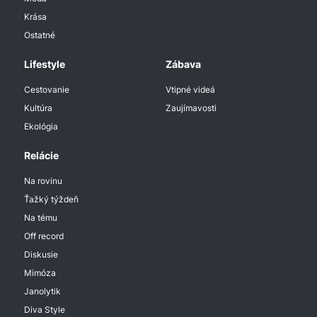
Krása
Ostatné
Lifestyle
Zábava
Cestovanie
Vtipné videá
Kultúra
Zaujímavosti
Ekológia
Relácie
Na rovinu
Ťažký týždeň
Na tému
Off record
Diskusie
Mimóza
Janolytik
Diva Style