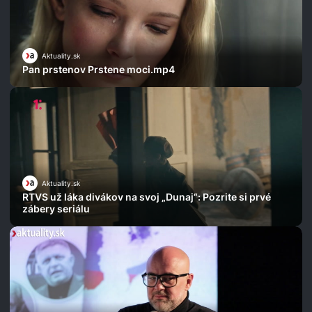
Aktuality.sk
Pan prstenov Prstene moci.mp4
Aktuality.sk
RTVS už láka divákov na svoj „Dunaj“: Pozrite si prvé
zábery seriálu