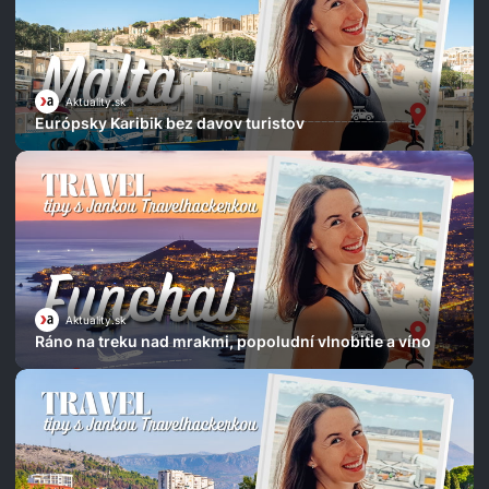
Aktuality.sk
Európsky Karibik bez davov turistov
Aktuality.sk
Ráno na treku nad mrakmi, popoludní vlnobitie a víno