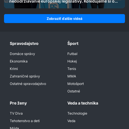
nedodržiavanie európskej legislatívy. Koledujeme si o
ďalšie, varuje Michal Wiezik
Zobraziť ďalšie videá
Spravodajstvo
Šport
Domáce správy
Futbal
Ekonomika
Hokej
Krimi
Tenis
Zahraničné správy
MMA
Ostatné spravodajstvo
Motošport
Ostatné
Pre ženy
Veda a technika
TV Diva
Technologie
Tehotenstvo a deti
Veda
Móda