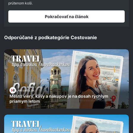
seconds
prútenom koši.
Pokračovať na článok
Odporúčané z podkategórie Cestovanie
Aktuality.sk
Mesto viery, kávy a nákupov je na dosah rýchlym
priamym letom