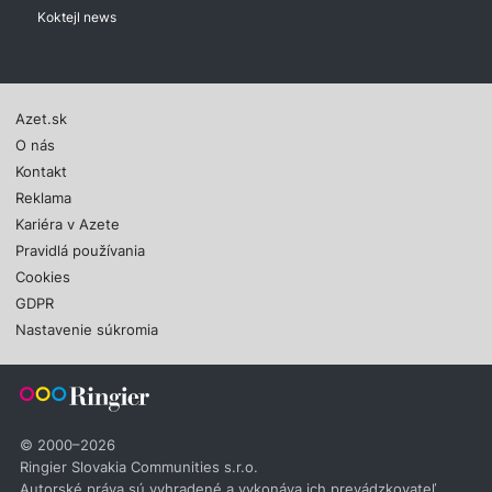
Koktejl news
Azet.sk
O nás
Kontakt
Reklama
Kariéra v Azete
Pravidlá používania
Cookies
GDPR
Nastavenie súkromia
© 2000–2026
Ringier Slovakia Communities s.r.o.
Autorské práva sú vyhradené a vykonáva ich prevádzkovateľ