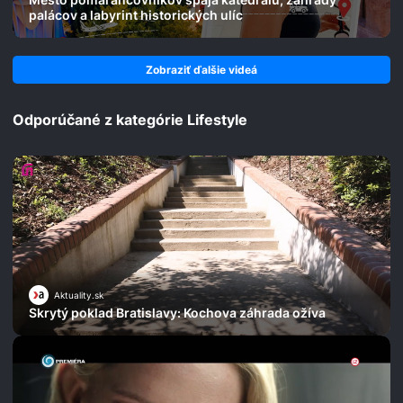
palácov a labyrint historických ulíc
Zobraziť ďalšie videá
Odporúčané z kategórie Lifestyle
Aktuality.sk
Skrytý poklad Bratislavy: Kochova záhrada ožíva