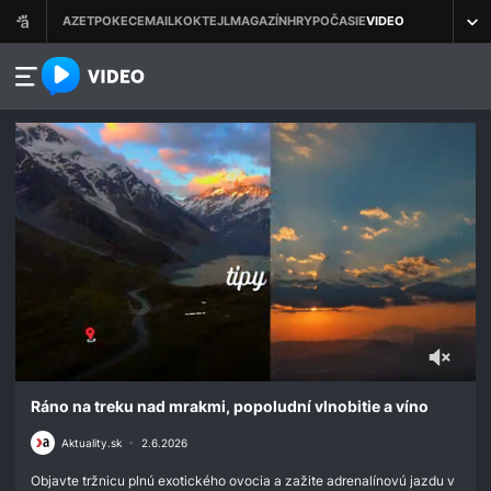
azet.video.sk
0
seconds
Ráno na treku nad mrakmi, popoludní vlnobitie a víno
of
1
Aktuality.sk
•
2.6.2026
minute,
16
Objavte tržnicu plnú exotického ovocia a zažite adrenalínovú jazdu v