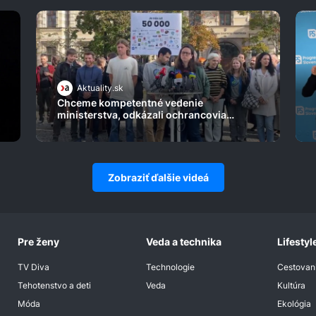
Aktuality.sk
Chceme kompetentné vedenie
ministerstva, odkázali ochrancovia
prírody politikom
Zobraziť ďalšie videá
Pre ženy
Veda a technika
Lifestyl
TV Diva
Technologie
Cestovan
Tehotenstvo a deti
Veda
Kultúra
Móda
Ekológia