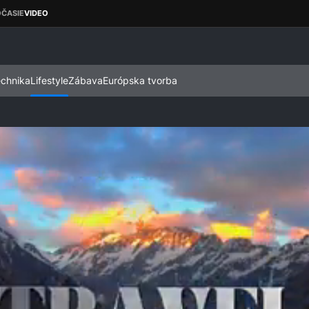
echnika
Lifestyle
Zábava
Európska tvorba