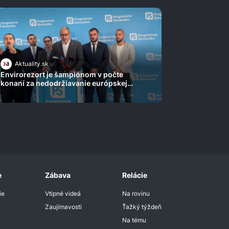
Aktuality.sk
Envirorezort je šampiónom v počte
konaní za nedodržiavanie európskej
legislatívy. Koledujeme si o ďalšie, varuje
Michal Wiezik
e
Zábava
Relácie
ie
Vtipné videá
Na rovinu
Zaujímavosti
Ťažký týždeň
Na tému