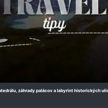
drálu, záhrady palácov a labyrint historických ulí