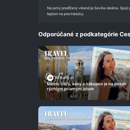
0%
Na jarný predĺžený víkend je Sevilla ideálna. Spojí
teplom na prechádzky.
Odporúčané z podkategórie Ces
Aktuality.sk
Mesto viery, kávy a nákupov je na dosah
rýchlym priamym letom