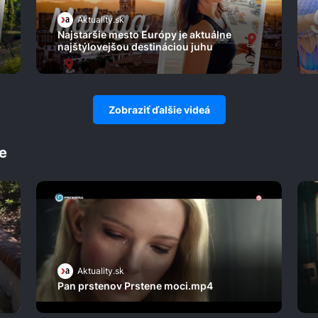
Aktuality.sk
Najstaršie mesto Európy je aktuálne
najštýlovejšou destináciou juhu
Zobraziť ďalšie videá
e
Aktuality.sk
Pan prstenov Prstene moci.mp4