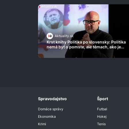
Aktuality.sk
Krst knihy Politika po slovensky: Politika
nemá byť o pomste, ale témach, ako je
šikana
Spravodajstvo
Šport
Domáce správy
Futbal
Ekonomika
Hokej
Krimi
Tenis