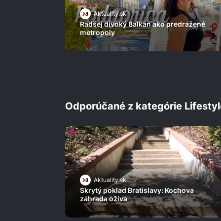
Aktuality.sk
Radšej divoký Balkán ako predražené
metropoly
Odporúčané z kategórie Lifestyl
Aktuality.sk
Skrytý poklad Bratislavy: Kochova
záhrada ožíva