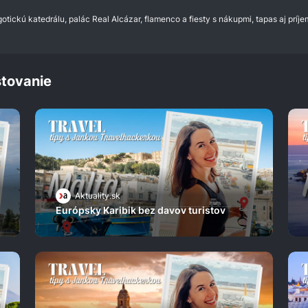
 gotickú katedrálu, palác Real Alcázar, flamenco a fiesty s nákupmi, tapas aj prí
tovanie
Aktuality.sk
Európsky Karibik bez davov turistov