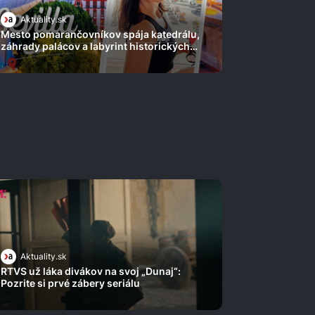
Aktuality.sk
Mesto pomarančovníkov spája katedrálu,
záhrady palácov a labyrint historických
ulíc
Aktuality.sk
RTVS už láka divákov na svoj „Dunaj“:
Pozrite si prvé zábery seriálu