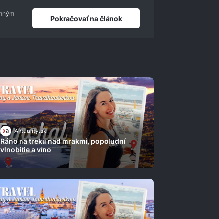
jemným
Pokračovať na článok
Aktuality.sk
Ráno na treku nad mrakmi, popoludní
vlnobitie a víno