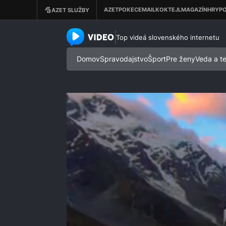
azet.video.sk
Top videá slovenského internetu
Domov
Spravodajstvo
Šport
Pre ženy
Veda a t