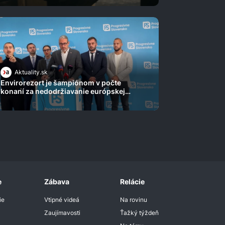
Aktuality.sk
Envirorezort je šampiónom v počte
konaní za nedodržiavanie európskej
legislatívy. Koledujeme si o ďalšie, varuje
Michal Wiezik
e
Zábava
Relácie
ie
Vtipné videá
Na rovinu
Zaujímavosti
Ťažký týždeň