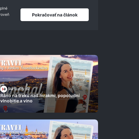
 plné
Pokračovať na článok
ároveň
Aktuality.sk
Ráno na treku nad mrakmi, popoludní
vlnobitie a víno