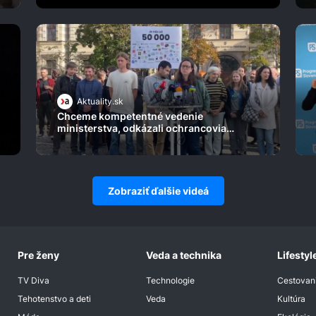
Aktuality.sk
Chceme kompetentné vedenie
ministerstva, odkázali ochrancovia
prírody politikom
Zobraziť ďalšie videá
Pre ženy
Veda a technika
Lifestyl
TV Diva
Technologie
Cestovan
Tehotenstvo a deti
Veda
Kultúra