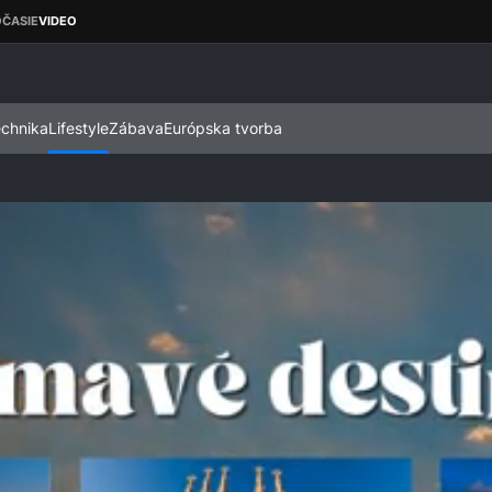
echnika
Lifestyle
Zábava
Európska tvorba