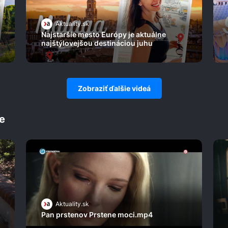
Aktuality.sk
Najstaršie mesto Európy je aktuálne
najštýlovejšou destináciou juhu
Zobraziť ďalšie videá
e
Aktuality.sk
Pan prstenov Prstene moci.mp4