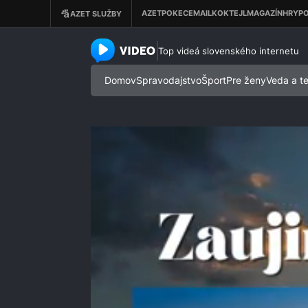
azet.video.sk
Top videá slovenského internetu
Domov
Spravodajstvo
Šport
Pre ženy
Veda a t