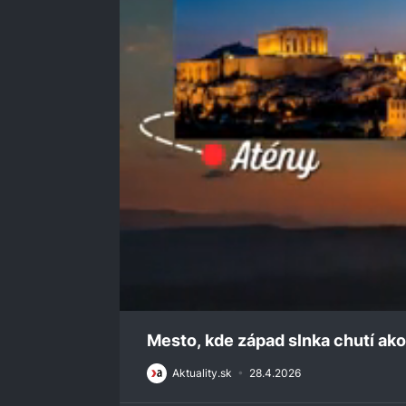
0
seconds
Mesto, kde západ slnka chutí ako
of
1
Aktuality.sk
•
28.4.2026
minute,
32
seconds
Volume