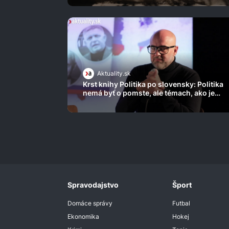
Aktuality.sk
Krst knihy Politika po slovensky: Politika
nemá byť o pomste, ale témach, ako je
šikana
Spravodajstvo
Šport
Domáce správy
Futbal
Ekonomika
Hokej