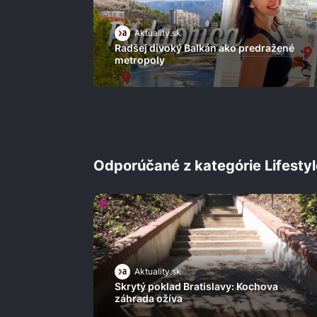
Aktuality.sk
Radšej divoký Balkán ako predražené
metropoly
Odporúčané z kategórie Lifestyl
Aktuality.sk
Skrytý poklad Bratislavy: Kochova
záhrada ožíva