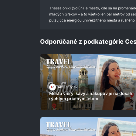
0%
Thessaloniki (Solún) je mesto, kde sa na promenáde
mladých Grékov – a to všetko len pár metrov od s
pulzujúca energiou univerzitného mesta a rušného 
Odporúčané z podkategórie Ces
Aktuality.sk
Mesto viery, kávy a nákupov je na dosah
rýchlym priamym letom