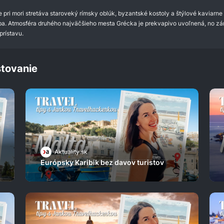
 pri mori stretáva staroveký rímsky oblúk, byzantské kostoly a štýlové kaviarne
eba. Atmosféra druhého najväčšieho mesta Grécka je prekvapivo uvoľnená, no z
prístavu.
tovanie
Aktuality.sk
Európsky Karibik bez davov turistov