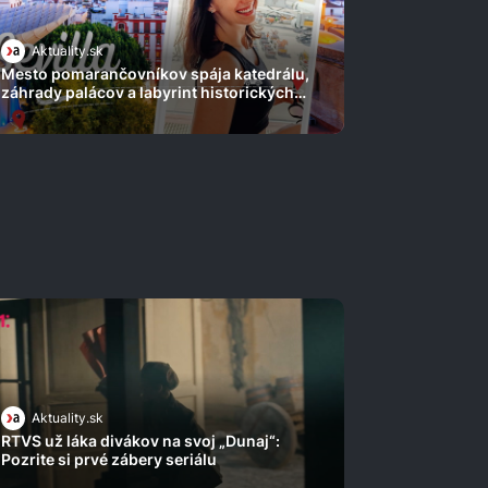
Aktuality.sk
Mesto pomarančovníkov spája katedrálu,
záhrady palácov a labyrint historických
ulíc
Aktuality.sk
RTVS už láka divákov na svoj „Dunaj“:
Pozrite si prvé zábery seriálu