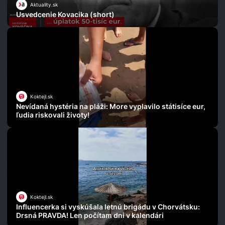
Aktuality.sk
Usvedcenie Kovacika (short)
Koktejl.sk
Nevídaná hystéria na pláži: More vyplavilo státisíce eur,
ľudia riskovali životy!
Koktejl.sk
Influencerka si vyskúšala letnú brigádu v Chorvátsku:
Drsná PRAVDA! Len počítam dni v kalendári