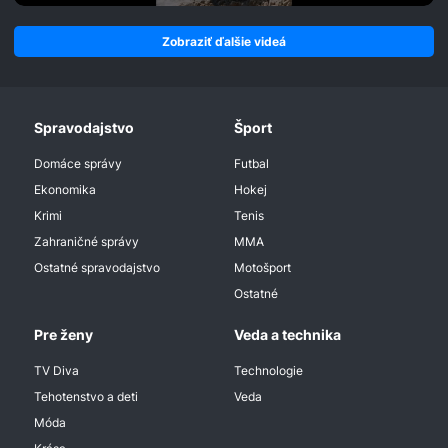
Zobraziť ďalšie videá
Spravodajstvo
Šport
Domáce správy
Futbal
Ekonomika
Hokej
Krimi
Tenis
Zahraničné správy
MMA
Ostatné spravodajstvo
Motošport
Ostatné
Pre ženy
Veda a technika
TV Diva
Technologie
Tehotenstvo a deti
Veda
Móda