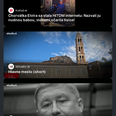
Koktejl.sk
Chorvátka Elvira sa stala HITOM internetu: Nazvali ju
nudnou babou, videami očarila tisíce!
Aktuality.sk
Hlavne mesto (short)