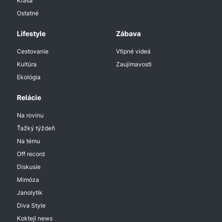
Krása
Ostatné
Lifestyle
Zábava
Cestovanie
Vtipné videá
Kultúra
Zaujímavosti
Ekológia
Relácie
Na rovinu
Ťažký týždeň
Na tému
Off record
Diskusie
Mimóza
Janolytik
Diva Style
Koktejl news