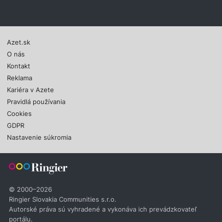
Azet.sk
O nás
Kontakt
Reklama
Kariéra v Azete
Pravidlá používania
Cookies
GDPR
Nastavenie súkromia
© 2000–2026
Ringier Slovakia Communities s.r.o.
Autorské práva sú vyhradené a vykonáva ich prevádzkovateľ
portálu.