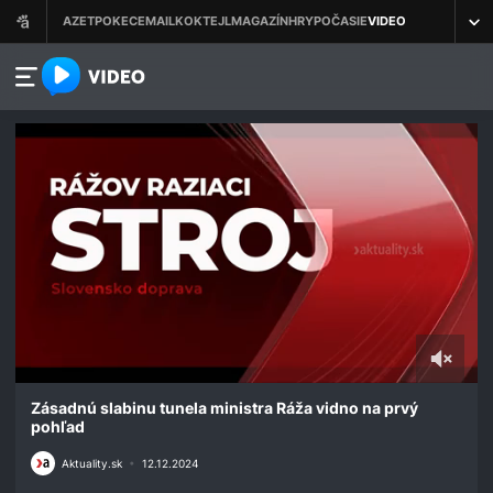
azet.video.sk
0
seconds
Zásadnú slabinu tunela ministra Ráža vidno na prvý
of
pohľad
2
minutes,
Aktuality.sk
•
12.12.2024
0