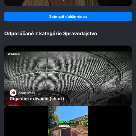
Zobraziť ďalšie videá
Odporúčané z kategórie Spravodajstvo
Aktuality.sk
Giganticke divadlo (short)