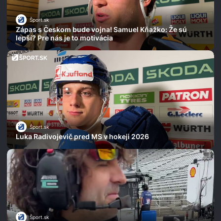
Šport.sk
Zápas s Českom bude vojna! Samuel Kňažko: Že sú
lepší? Pre nás je to motivácia
Šport.sk
Luka Radivojevič pred MS v hokeji 2026
Šport.sk