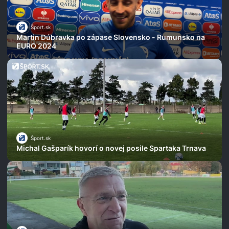
Šport.sk
Martin Dúbravka po zápase Slovensko - Rumunsko na
EURO 2024
Šport.sk
Michal Gašparík hovorí o novej posile Spartaka Trnava