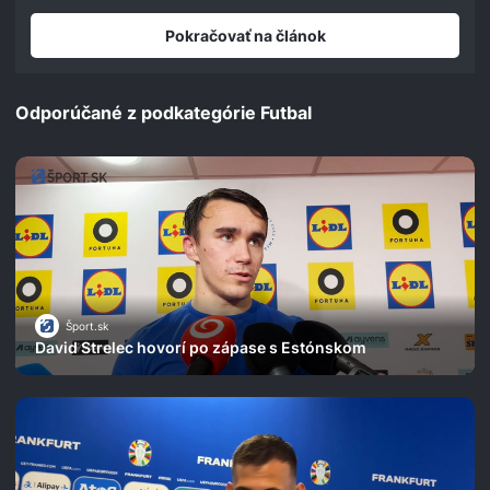
Pokračovať na článok
Odporúčané z podkategórie Futbal
Šport.sk
David Strelec hovorí po zápase s Estónskom