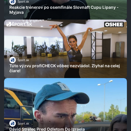
Šport.sk
Reakcie trénerov po osemfinále Slovnaft Cupu Lipany -
Myjava
Šport.sk
Túto výzvu profiCHECK vôbec nezvládol. Zlyhal na celej
čiare!
Šport.sk
Dávid Strelec Pred Odletom Do Izraela