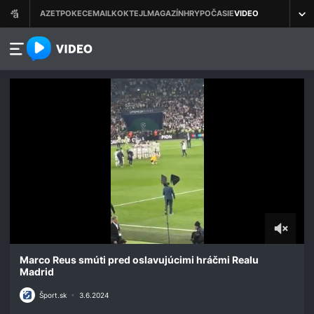
azet.video.sk
0
seconds
Marco Reus smúti pred oslavujúcimi hráčmi Realu
of
Madrid
15
seconds
Šport.sk
•
3.6.2024