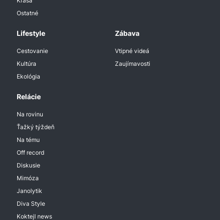
Krása
Ostatné
Lifestyle
Zábava
Cestovanie
Vtipné videá
Kultúra
Zaujímavosti
Ekológia
Relácie
Na rovinu
Ťažký týždeň
Na tému
Off record
Diskusie
Mimóza
Janolytik
Diva Style
Koktejl news