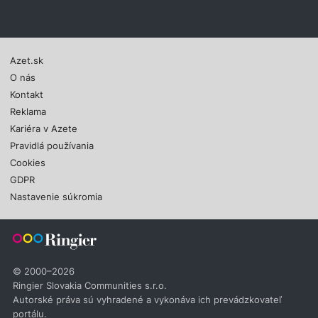
Azet.sk
O nás
Kontakt
Reklama
Kariéra v Azete
Pravidlá používania
Cookies
GDPR
Nastavenie súkromia
© 2000–2026
Ringier Slovakia Communities s.r.o.
Autorské práva sú vyhradené a vykonáva ich prevádzkovateľ
portálu.