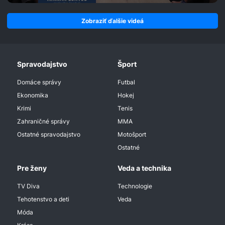
Zobraziť ďalšie videá
Spravodajstvo
Šport
Domáce správy
Futbal
Ekonomika
Hokej
Krimi
Tenis
Zahraničné správy
MMA
Ostatné spravodajstvo
Motošport
Ostatné
Pre ženy
Veda a technika
TV Diva
Technologie
Tehotenstvo a deti
Veda
Móda