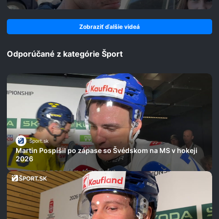
Zobraziť ďalšie videá
Odporúčané z kategórie Šport
Šport.sk
Martin Pospíšil po zápase so Švédskom na MS v hokeji
2026