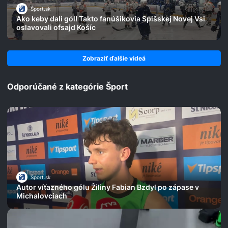
Šport.sk
Ako keby dali gól! Takto fanúšikovia Spišskej Novej Vsi
oslavovali ofsajd Košíc
Zobraziť ďalšie videá
Odporúčané z kategórie Šport
Šport.sk
Autor víťazného gólu Žiliny Fabian Bzdyl po zápase v
Michalovciach