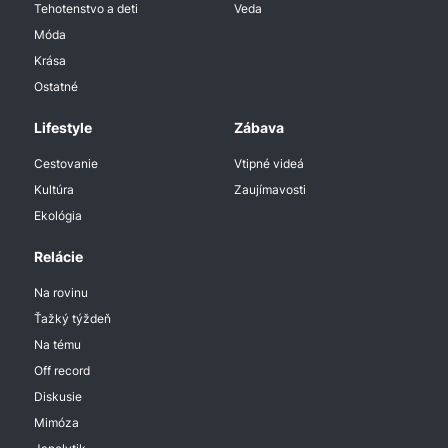
Tehotenstvo a deti
Veda
Móda
Krása
Ostatné
Lifestyle
Zábava
Cestovanie
Vtipné videá
Kultúra
Zaujímavosti
Ekológia
Relácie
Na rovinu
Ťažký týždeň
Na tému
Off record
Diskusie
Mimóza