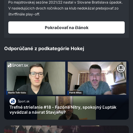
Po majstrovskej sezóne 2021/22 nastal v Slovane Bratislava úpadok.
V nasledujúcich dvoch ročníkoch sa klub nedokázal prebojovať zo
štvrťfinále play-off.
Pokračovať na článok
Odporúčané z podkategórie Hokej
Šport.sk
Trefné strieľanie #18 - Fazóna Nitry, spokojný Ľupták
vyvádzal a návrat Stavjaňu?