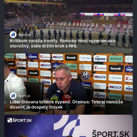
Šport.sk
Kritikom vyráža tromfy. Ramsay: Hoci vyzerám ako
storočný, stále držím krok s NHL
Šport.sk
Líder Slovana totálne vypenil. Oremus: Toto si nemôže
dovoliť, je dospelý človek