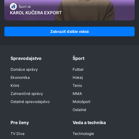
Šport.sk
KAROL KUČERA EXPORT
Zobraziť ďalšie videá
Spravodajstvo
Šport
Domáce správy
Futbal
Ekonomika
Hokej
Krimi
Tenis
Zahraničné správy
MMA
Ostatné spravodajstvo
Motošport
Ostatné
Pre ženy
Veda a technika
TV Diva
Technologie