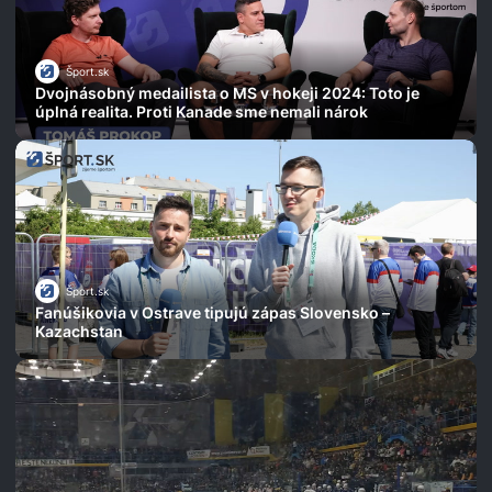
Šport.sk
Dvojnásobný medailista o MS v hokeji 2024: Toto je
úplná realita. Proti Kanade sme nemali nárok
Šport.sk
Fanúšikovia v Ostrave tipujú zápas Slovensko –
Kazachstan