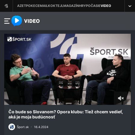
azet.video.sk
0
of
Čo bude so Slovanom? Opora klubu: Tiež chcem vedieť,
1
aká je moja budúcnosť
minute,
6
Šport.sk
•
16.4.2024
seconds