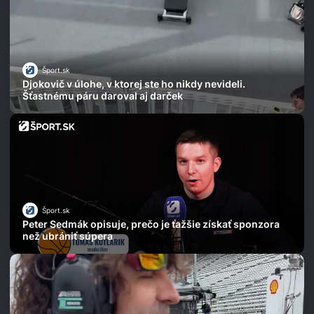
Šport.sk
Djokovič v úlohe, v ktorej ste ho nikdy nevideli.
Šťastnému páru daroval aj darček
Šport.sk
Peter Sedmák opisuje, prečo je ťažšie získať sponzora
než ubrániť súpera