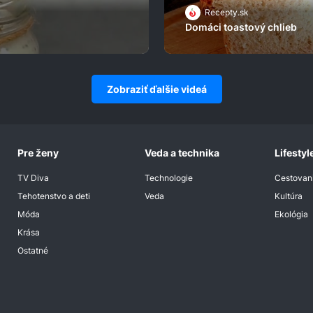
Recepty.sk
Domáci toastový chlieb
Zobraziť ďalšie videá
Pre ženy
Veda a technika
Lifestyl
TV Diva
Technologie
Cestovan
Tehotenstvo a deti
Veda
Kultúra
Móda
Ekológia
Krása
Ostatné