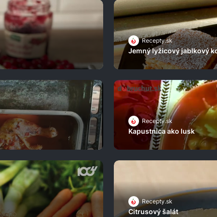
Recepty.sk
Jemný lyžicový jablkový k
Recepty.sk
Kapustnica ako lusk
Recepty.sk
Citrusový šalát