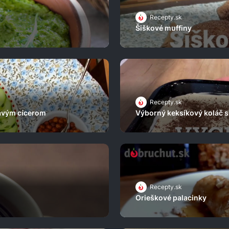
Recepty.sk
Šiškové muffiny
Recepty.sk
avým cícerom
Výborný keksíkový koláč 
Recepty.sk
Orieškové palacinky