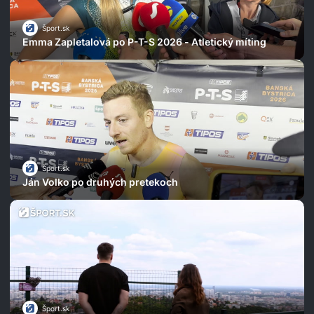
Šport.sk
Emma Zapletalová po P-T-S 2026 - Atletický míting
Šport.sk
Ján Volko po druhých pretekoch
Šport.sk