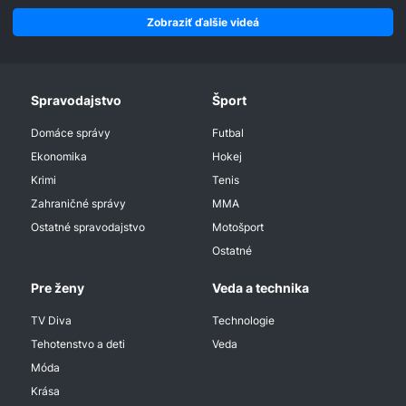
Zobraziť ďalšie videá
Spravodajstvo
Šport
Domáce správy
Futbal
Ekonomika
Hokej
Krimi
Tenis
Zahraničné správy
MMA
Ostatné spravodajstvo
Motošport
Ostatné
Pre ženy
Veda a technika
TV Diva
Technologie
Tehotenstvo a deti
Veda
Móda
Krása