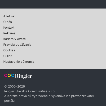
Azet.sk
O nás
Kontakt
Reklama
Kariéra v Azete
Pravidlá používania
Cookies
GDPR
Nastavenie súkromia
© 2000–2026
Ringier Slovakia Communities s.r.o.
Autorské práva sú vyhradené a vykonáva ich prevádzkovateľ
portálu.