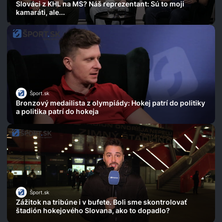
Slováci z KHL na MS? Náš reprezentant: Sú to moji
kamaráti, ale...
Šport.sk
Bronzový medailista z olympiády: Hokej patrí do politiky
a politika patrí do hokeja
Šport.sk
Zážitok na tribúne i v bufete. Boli sme skontrolovať
štadión hokejového Slovana, ako to dopadlo?