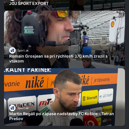
JOJ ŠPORT EXPORT
Šport.sk
Romain Grosjean sa pri rýchlosti 370 km/h zrazil s
vtákom
Šport.sk
Martin Regáli po zápase nadstavby FC Košice - Tatran
Prešov