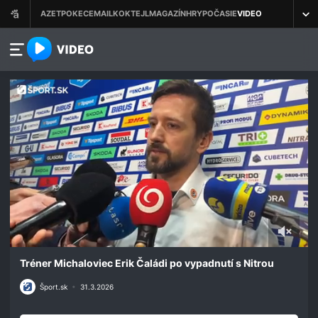
azet.video.sk
0
seconds
Tréner Michaloviec Erik Čaládi po vypadnutí s Nitrou
of
58
Šport.sk
•
31.3.2026
seconds