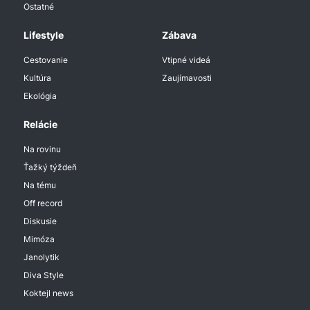
Ostatné
Lifestyle
Zábava
Cestovanie
Vtipné videá
Kultúra
Zaujímavosti
Ekológia
Relácie
Na rovinu
Ťažký týždeň
Na tému
Off record
Diskusie
Mimóza
Janolytik
Diva Style
Koktejl news