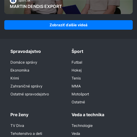
Šport.sk
MARTIN DENDIS EXPORT
Zobraziť ďalšie videá
Spravodajstvo
Šport
Domáce správy
Futbal
Ekonomika
Hokej
Krimi
Tenis
Zahraničné správy
MMA
Ostatné spravodajstvo
Motošport
Ostatné
Pre ženy
Veda a technika
TV Diva
Technologie
Tehotenstvo a deti
Veda