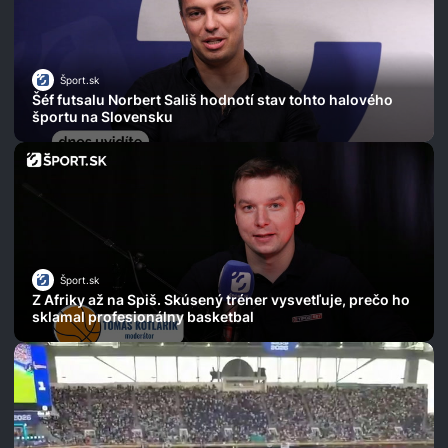
Šport.sk
Šéf futsalu Norbert Sališ hodnotí stav tohto halového
športu na Slovensku
Šport.sk
Z Afriky až na Spiš. Skúsený tréner vysvetľuje, prečo ho
sklamal profesionálny basketbal