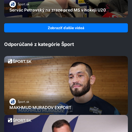
Šport.sk
Servác Petrovský na zraze pred MS v hokeji U20
Zobraziť ďalšie videá
Odporúčané z kategórie Šport
Šport.sk
MAKHMUD MURADOV EXPORT