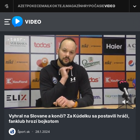
azet.video.sk
0
seconds
Vyhral na Slovane a končí? Za Kúdelku sa postavili hráči,
of
fanklub hrozí bojkotom
1
minute,
Šport.sk
•
28.1.2024
36