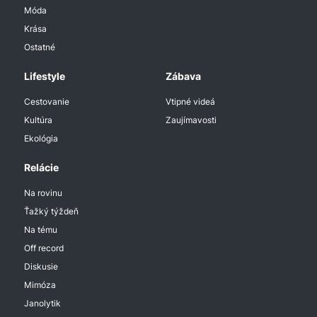
Móda
Krása
Ostatné
Lifestyle
Zábava
Cestovanie
Vtipné videá
Kultúra
Zaujímavosti
Ekológia
Relácie
Na rovinu
Ťažký týždeň
Na tému
Off record
Diskusie
Mimóza
Janolytik