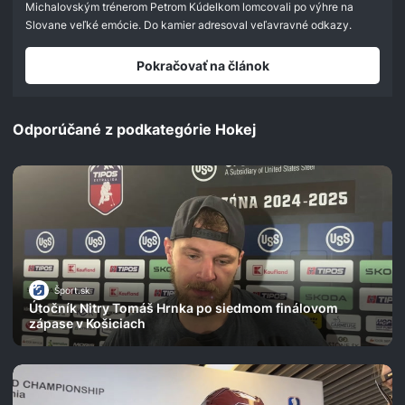
seconds
Michalovským trénerom Petrom Kúdelkom lomcovali po výhre na
Slovane veľké emócie. Do kamier adresoval veľavravné odkazy.
Pokračovať na článok
Odporúčané z podkategórie Hokej
Šport.sk
Útočník Nitry Tomáš Hrnka po siedmom finálovom
zápase v Košiciach