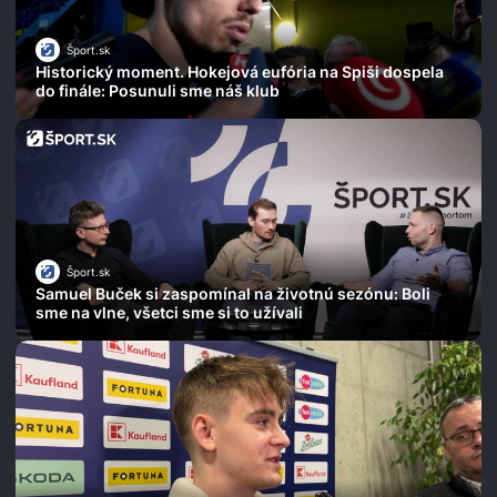
Šport.sk
Historický moment. Hokejová eufória na Spiši dospela
do finále: Posunuli sme náš klub
Šport.sk
Samuel Buček si zaspomínal na životnú sezónu: Boli
sme na vlne, všetci sme si to užívali