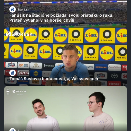
Šport.sk
Fanúšik na štadióne požiadal svoju priateľku o ruku.
Prsteň vytiahol v najhoršej chvíli
Šport.sk
Tomáš Suslov o budúcnosti, aj Weissovcoch