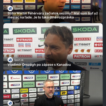
Šport.sk
Stíha Martin Fehérváry začiatok sezóny? Mal som byť už
mesiac na ľade. Je to taká dlhá rozprávka
Šport.sk
Vladimír Országh po zápase s Kanadou
Šport.sk