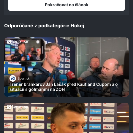
seconds
Pokračovať na článok
Odporúčané z podkategórie Hokej
Šport.sk
Tréner brankárov Ján Lašák pred Kaufland Cupom a o
situácii s gólmanmi na ZOH