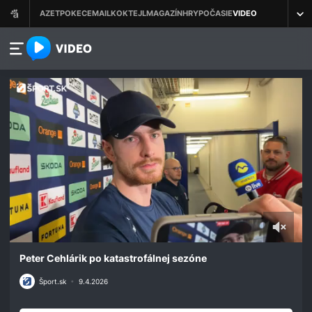
azet.video.sk
0
seconds
Peter Cehlárik po katastrofálnej sezóne
of
2
Šport.sk
•
9.4.2026
minutes,
2