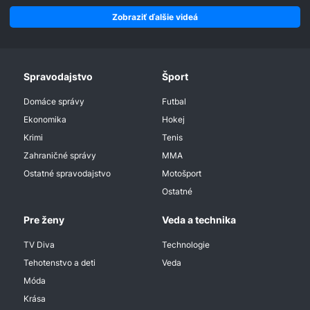
Zobraziť ďalšie videá
Spravodajstvo
Šport
Domáce správy
Futbal
Ekonomika
Hokej
Krimi
Tenis
Zahraničné správy
MMA
Ostatné spravodajstvo
Motošport
Ostatné
Pre ženy
Veda a technika
TV Diva
Technologie
Tehotenstvo a deti
Veda
Móda
Krása