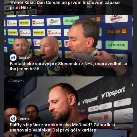
Tréner Košic Dan Ceman po prvom finálovom zápase
proti Nitre
Šport.sk
Fantastické správy pre Slovensko z NHL, ospravedlnil sa
iba jeden hráč
Šport.sk
Pálffy s lepším zárobkom ako McDavid? Gáborík si
uťahoval z Valábika: Dal prvý gól v kariére