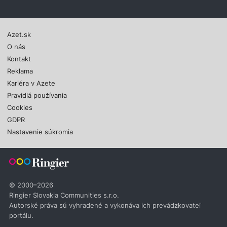
Azet.sk
O nás
Kontakt
Reklama
Kariéra v Azete
Pravidlá používania
Cookies
GDPR
Nastavenie súkromia
© 2000–2026
Ringier Slovakia Communities s.r.o.
Autorské práva sú vyhradené a vykonáva ich prevádzkovateľ
portálu.