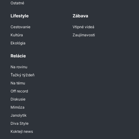
Ostatné
Lifestyle
Zábava
Cestovanie
Vtipné videá
Kultúra
Zaujímavosti
Ekológia
Relácie
Na rovinu
Ťažký týždeň
Na tému
Off record
Diskusie
Mimóza
Janolytik
Diva Style
Koktejl news