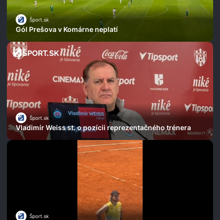
Šport.sk
Gól Prešova v Komárne neplatí
Šport.sk
Vladimír Weiss st. o pozícii reprezentačného trénera
Šport.sk