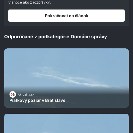
Vianoce ako z rozprávky.
Pokračovať na článok
Odporúčané z podkategórie Domáce správy
Aktuality.sk
Piatkový požiar v Bratislave