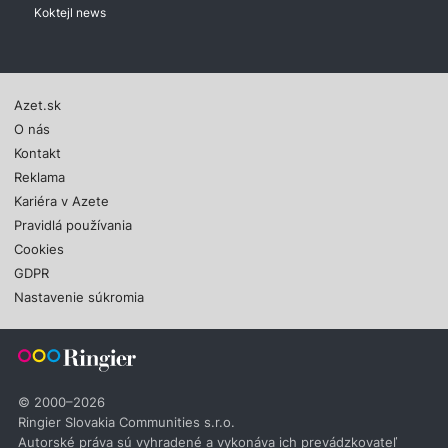
Koktejl news
Azet.sk
O nás
Kontakt
Reklama
Kariéra v Azete
Pravidlá používania
Cookies
GDPR
Nastavenie súkromia
© 2000–2026
Ringier Slovakia Communities s.r.o.
Autorské práva sú vyhradené a vykonáva ich prevádzkovateľ