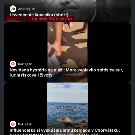
Aktuality.sk
Usvedcenie Kovacika (short)
Koktejl.sk
Nevídaná hystéria na pláži: More vyplavilo státisíce eur,
ľudia riskovali životy!
Koktejl.sk
Influencerka si vyskúšala letnú brigádu v Chorvátsku: