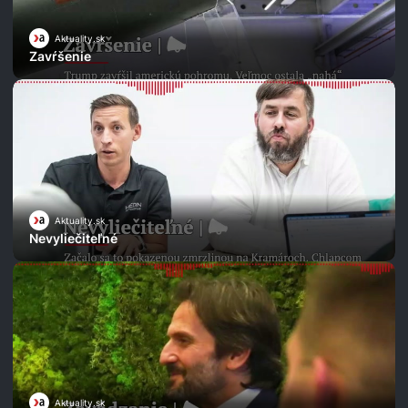
Aktuality.sk
Zavŕšenie
Aktuality.sk
Nevyliečiteľné
Aktuality.sk