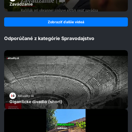
Zavádzanie
Zobraziť ďalšie videá
Odporúčané z kategórie Spravodajstvo
Aktuality.sk
Giganticke divadlo (short)