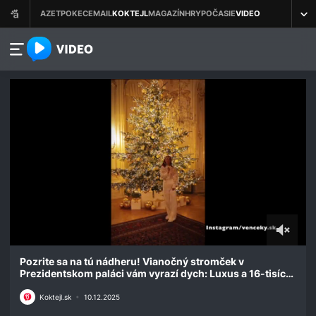
azet.video.sk
0
seconds
Pozrite sa na tú nádheru! Vianočný stromček v
of
Prezidentskom paláci vám vyrazí dych: Luxus a 16-tisíc
17
svetiel
seconds
Koktejl.sk
•
10.12.2025