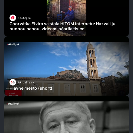
Koktejl.sk
Chorvátka Elvira sa stala HITOM internetu: Nazvali ju
nudnou babou, videami očarila tisíce!
Aktuality.sk
Hlavne mesto (short)