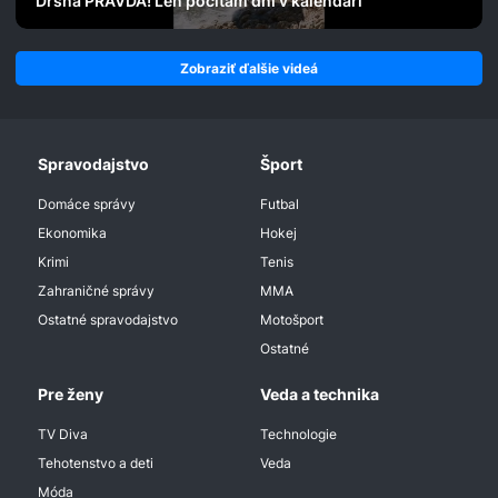
Drsná PRAVDA! Len počítam dni v kalendári
Zobraziť ďalšie videá
Spravodajstvo
Šport
Domáce správy
Futbal
Ekonomika
Hokej
Krimi
Tenis
Zahraničné správy
MMA
Ostatné spravodajstvo
Motošport
Ostatné
Pre ženy
Veda a technika
TV Diva
Technologie
Tehotenstvo a deti
Veda
Móda