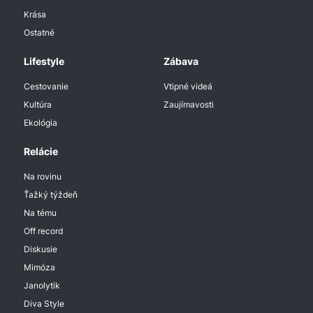
Krása
Ostatné
Lifestyle
Zábava
Cestovanie
Vtipné videá
Kultúra
Zaujímavosti
Ekológia
Relácie
Na rovinu
Ťažký týždeň
Na tému
Off record
Diskusie
Mimóza
Janolytik
Diva Style