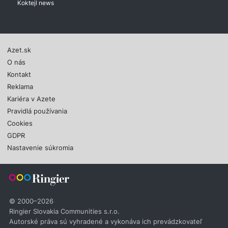
Koktejl news
Azet.sk
O nás
Kontakt
Reklama
Kariéra v Azete
Pravidlá používania
Cookies
GDPR
Nastavenie súkromia
© 2000–2026
Ringier Slovakia Communities s.r.o.
Autorské práva sú vyhradené a vykonáva ich prevádzkovateľ