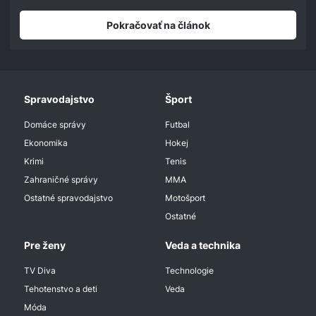
Pokračovať na článok
Spravodajstvo
Šport
Domáce správy
Futbal
Ekonomika
Hokej
Krimi
Tenis
Zahraničné správy
MMA
Ostatné spravodajstvo
Motošport
Ostatné
Pre ženy
Veda a technika
TV Diva
Technologie
Tehotenstvo a deti
Veda
Móda