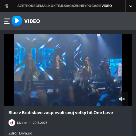
azet.video.sk
0
seconds
Blue v Bratislave zaspievali svoj veľký hit One Love
of
21
Diva.sk
•
29.5.2026
seconds
Zdroj: Diva.sk