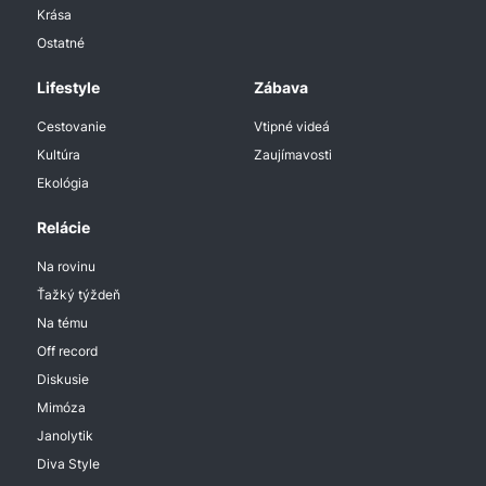
Krása
Ostatné
Lifestyle
Zábava
Cestovanie
Vtipné videá
Kultúra
Zaujímavosti
Ekológia
Relácie
Na rovinu
Ťažký týždeň
Na tému
Off record
Diskusie
Mimóza
Janolytik
Diva Style