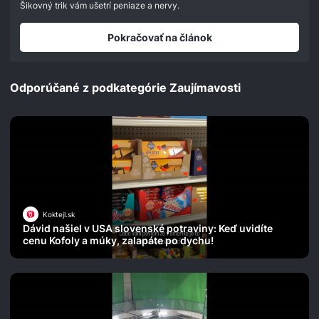
Šikovný trik vám ušetrí peniaze a nervy.
Pokračovať na článok
Odporúčané z podkategórie Zaujímavosti
Koktejl.sk
Dávid našiel v USA slovenské potraviny: Keď uvidíte
cenu Kofoly a múky, zalapáte po dychu!