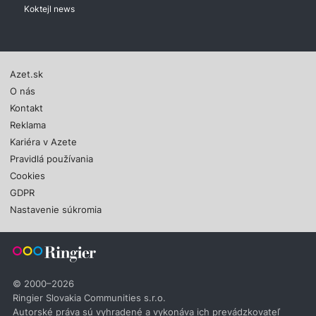
Koktejl news
Azet.sk
O nás
Kontakt
Reklama
Kariéra v Azete
Pravidlá používania
Cookies
GDPR
Nastavenie súkromia
© 2000–2026
Ringier Slovakia Communities s.r.o.
Autorské práva sú vyhradené a vykonáva ich prevádzkovateľ