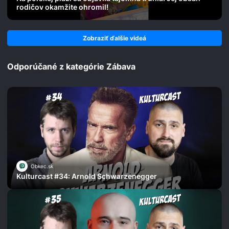
rodičov okamžite ohromil!
Zobraziť ďalšie videá
Odporúčané z kategórie Zábava
Obkec.sk
Kulturcast #34: Arnold Schwarzenegger