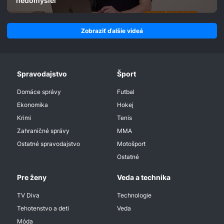
nedomyslel
Zobraziť ďalšie videá
Spravodajstvo
Šport
Domáce správy
Futbal
Ekonomika
Hokej
Krimi
Tenis
Zahraničné správy
MMA
Ostatné spravodajstvo
Motošport
Ostatné
Pre ženy
Veda a technika
TV Diva
Technologie
Tehotenstvo a deti
Veda
Móda