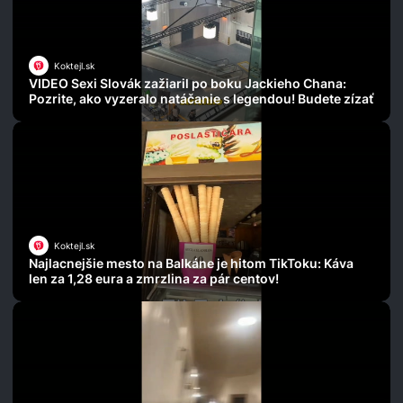
Koktejl.sk
VIDEO Sexi Slovák zažiaril po boku Jackieho Chana:
Pozrite, ako vyzeralo natáčanie s legendou! Budete zízať
Koktejl.sk
Najlacnejšie mesto na Balkáne je hitom TikToku: Káva
len za 1,28 eura a zmrzlina za pár centov!