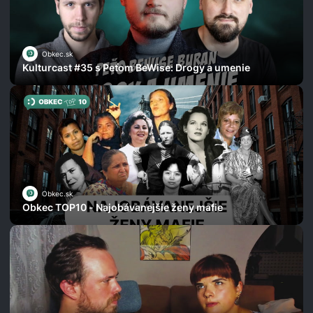
Obkec.sk
Kulturcast #35 s Peťom BeWise: Drogy a umenie
Obkec.sk
Obkec TOP10 - Najobávanejšie ženy mafie