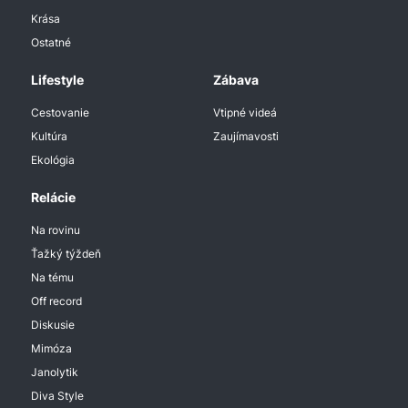
Krása
Ostatné
Lifestyle
Zábava
Cestovanie
Vtipné videá
Kultúra
Zaujímavosti
Ekológia
Relácie
Na rovinu
Ťažký týždeň
Na tému
Off record
Diskusie
Mimóza
Janolytik
Diva Style