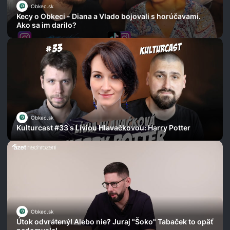
Obkec.sk
Kecy o Obkeci - Diana a Vlado bojovali s horúčavami.
Ako sa im darilo?
Obkec.sk
Kulturcast #33 s Líviou Hlavačkovou: Harry Potter
Obkec.sk
Útok odvrátený! Alebo nie? Juraj "Šoko" Tabaček to opäť