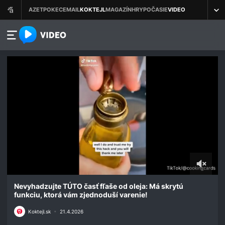
azet.video.sk
0
seconds
Nevyhadzujte TÚTO časť fľaše od oleja: Má skrytú
of
funkciu, ktorá vám zjednoduší varenie!
8
seconds
Koktejl.sk
•
21.4.2026