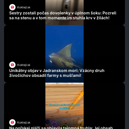
Koktejl.sk
Sestry zostali počas dovolenky v úplnom šoku: Pozreli
sa na stenu a v tom momente im stuhla krv v žilách!
Koktejl.sk
Unikátny objav v Jadranskom mori: Vzácny druh
živočíchov obsadil farmy s mušľami!
Koktejl.sk
Na poľskej pláži sa objavila tajomná truhla: Jej obsah