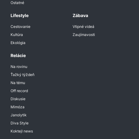
Ostatné
Lifestyle
Zábava
Cestovanie
Vtipné videá
Kultúra
Zaujímavosti
Ekológia
Relácie
Na rovinu
Ťažký týždeň
Na tému
Off record
Diskusie
Mimóza
Janolytik
Diva Style
Koktejl news