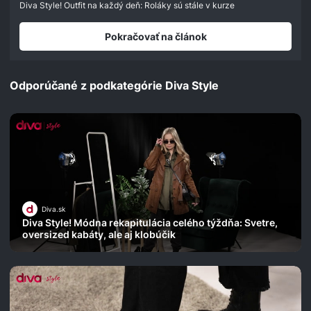
seconds
Diva Style! Outfit na každý deň: Roláky sú stále v kurze
Pokračovať na článok
Odporúčané z podkategórie Diva Style
Diva.sk
Diva Style! Módna rekapitulácia celého týždňa: Svetre,
oversized kabáty, ale aj klobúčik