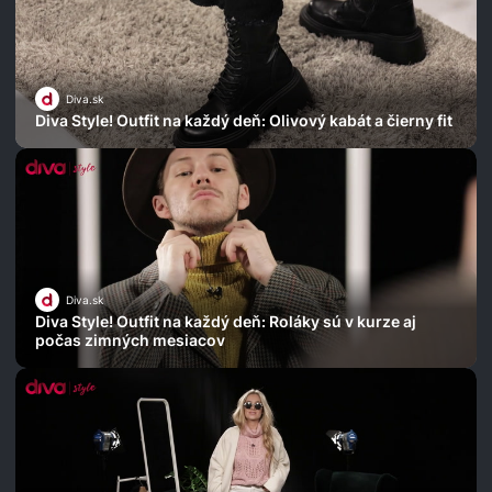
Diva.sk
Diva Style! Outfit na každý deň: Olivový kabát a čierny fit
Diva.sk
Diva Style! Outfit na každý deň: Roláky sú v kurze aj
počas zimných mesiacov