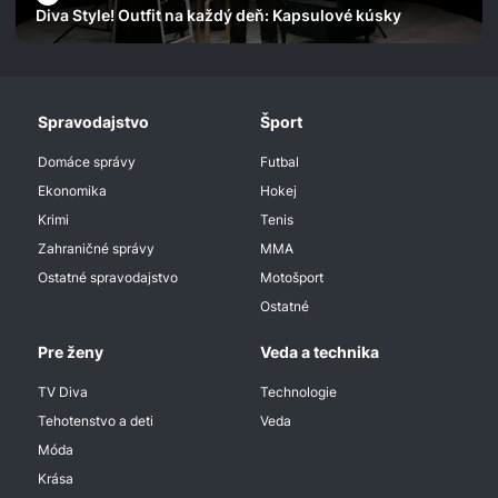
Diva Style! Outfit na každý deň: Kapsulové kúsky
Spravodajstvo
Šport
Domáce správy
Futbal
Ekonomika
Hokej
Krimi
Tenis
Zahraničné správy
MMA
Ostatné spravodajstvo
Motošport
Ostatné
Pre ženy
Veda a technika
TV Diva
Technologie
Tehotenstvo a deti
Veda
Móda
Krása