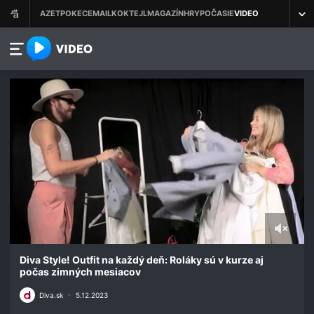
azet.video.sk
0
seconds
Diva Style! Outfit na každý deň: Roláky sú v kurze aj
of
počas zimných mesiacov
1
minute,
Diva.sk
•
5.12.2023
21