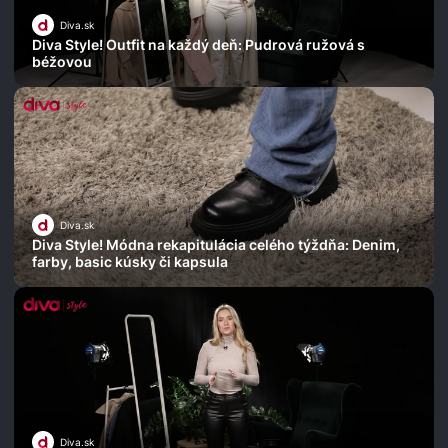
Diva.sk
Diva Style! Outfit na každý deň: Pudrová ružová s
béžovou
Diva.sk
Diva Style! Módna rekapitulácia celého týždňa: Denim,
farby, basic kúsky či kapsula
Diva.sk