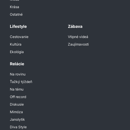
Krása
Ostatné
Lifestyle
Zábava
Cestovanie
Vtipné videá
Kultúra
Zaujímavosti
Ekológia
Relácie
Na rovinu
Ťažký týždeň
Na tému
Off record
Diskusie
Mimóza
Janolytik
Diva Style