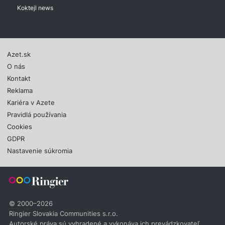
Koktejl news
Azet.sk
O nás
Kontakt
Reklama
Kariéra v Azete
Pravidlá používania
Cookies
GDPR
Nastavenie súkromia
© 2000–2026
Ringier Slovakia Communities s.r.o.
Autorské práva sú vyhradené a vykonáva ich prevádzkovateľ