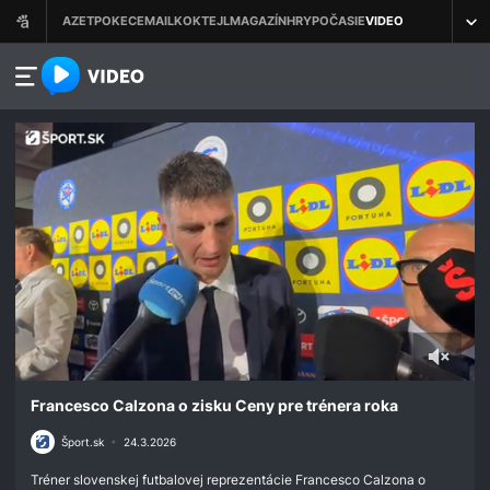
azet.video.sk
0
seconds
Francesco Calzona o zisku Ceny pre trénera roka
of
3
Šport.sk
•
24.3.2026
minutes,
40
Tréner slovenskej futbalovej reprezentácie Francesco Calzona o