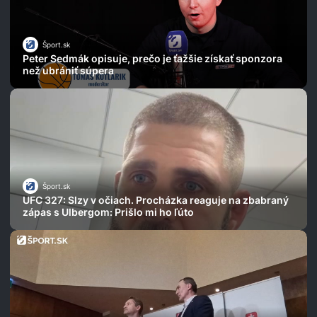
Šport.sk
Peter Sedmák opisuje, prečo je ťažšie získať sponzora
než ubrániť súpera
Šport.sk
UFC 327: Slzy v očiach. Procházka reaguje na zbabraný
zápas s Ulbergom: Prišlo mi ho ľúto