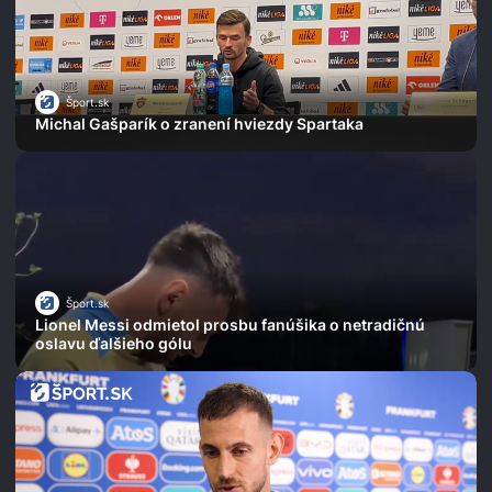
Šport.sk
Michal Gašparík o zranení hviezdy Spartaka
Šport.sk
Lionel Messi odmietol prosbu fanúšika o netradičnú
oslavu ďalšieho gólu