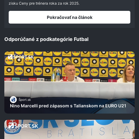
seconds
zisku Ceny pre trénera roka za rok 2025.
Pokračovať na článok
Odporúčané z podkategórie Futbal
Šport.sk
Nino Marcelli pred zápasom s Talianskom na EURO U21