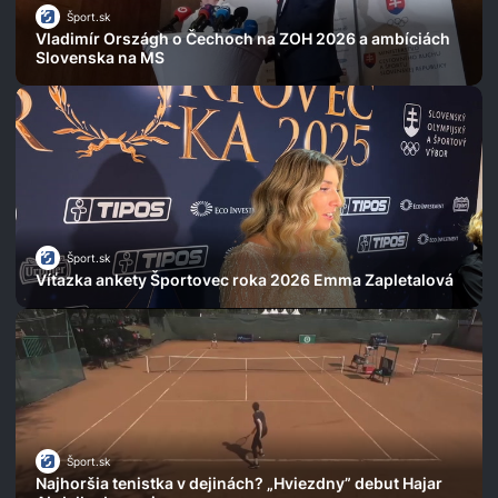
Šport.sk
Vladimír Országh o Čechoch na ZOH 2026 a ambíciách
Slovenska na MS
Šport.sk
Víťazka ankety Športovec roka 2026 Emma Zapletalová
Šport.sk
Najhoršia tenistka v dejinách? „Hviezdny” debut Hajar