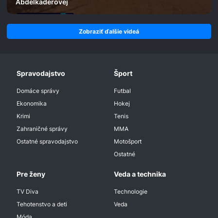
Abdelkaderovej
Zobraziť ďalšie videá
Spravodajstvo
Šport
Domáce správy
Futbal
Ekonomika
Hokej
Krimi
Tenis
Zahraničné správy
MMA
Ostatné spravodajstvo
Motošport
Ostatné
Pre ženy
Veda a technika
TV Diva
Technologie
Tehotenstvo a deti
Veda
Móda