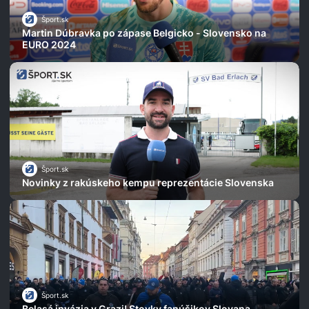
Šport.sk
Martin Dúbravka po zápase Belgicko - Slovensko na
EURO 2024
Šport.sk
Novinky z rakúskeho kempu reprezentácie Slovenska
Šport.sk
Belasá invázia v Grazi! Stovky fanúšikov Slovana