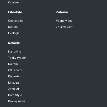
Ostatné
Lifestyle
Zábava
Cestovanie
Vtipné videá
Kultúra
Zaujímavosti
Ekológia
Relácie
Na rovinu
Ťažký týždeň
Na tému
Off record
Diskusie
Mimóza
Janolytik
Diva Style
Koktejl news