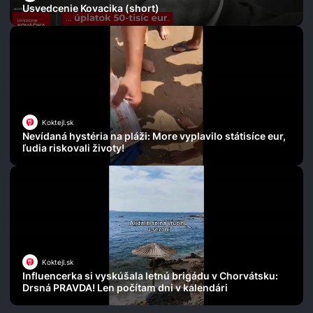
Usvedcenie Kovacika (short)
Koktejl.sk
Nevídaná hystéria na pláži: More vyplavilo státisíce eur,
ľudia riskovali životy!
Koktejl.sk
Influencerka si vyskúšala letnú brigádu v Chorvátsku:
Drsná PRAVDA! Len počítam dni v kalendári