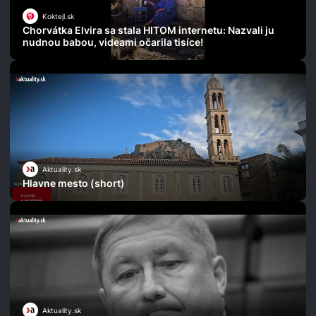
Koktejl.sk
Chorvátka Elvira sa stala HITOM internetu: Nazvali ju
nudnou babou, videami očarila tisíce!
Aktuality.sk
Hlavne mesto (short)
Aktuality.sk