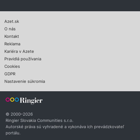
Azet.sk
O nás
Kontakt
Reklama
Kariéra v Azete
Pravidlá používania
Cookies
GDPR
Nastavenie súkromia
© 2000–2026
Ringier Slovakia Communities s.r.o.
Autorské práva sú vyhradené a vykonáva ich prevádzkovateľ
portálu.