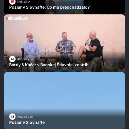
Koktejl.sk
Požiar v Slovnafte: Čo mu predchádzalo?
Aktuality.sk
Bárdy & Káčer v Banskej Štiavnici zostrih
Aktuality.sk
Požiar v Slovnafte