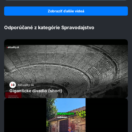
Zobraziť ďalšie videá
Odporúčané z kategórie Spravodajstvo
Aktuality.sk
Giganticke divadlo (short)