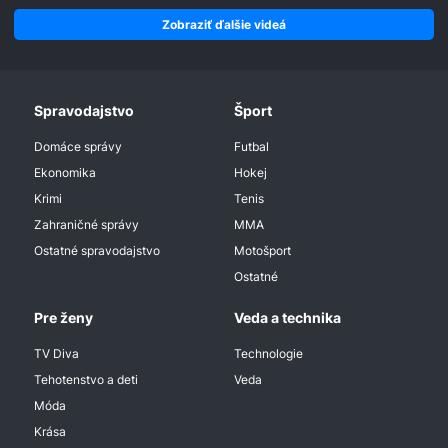
Zobraziť ďalšie videá
Spravodajstvo
Šport
Domáce správy
Futbal
Ekonomika
Hokej
Krimi
Tenis
Zahraničné správy
MMA
Ostatné spravodajstvo
Motošport
Ostatné
Pre ženy
Veda a technika
TV Diva
Technologie
Tehotenstvo a deti
Veda
Móda
Krása