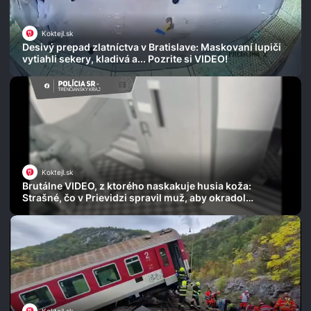
Koktejl.sk
Desivý prepad zlatníctva v Bratislave: Maskovaní lupiči
vytiahli sekery, kladivá a... Pozrite si VIDEO!
Koktejl.sk
Brutálne VIDEO, z ktorého naskakuje husia koža:
Strašné, čo v Prievidzi spravil muž, aby okradol
seniorku!