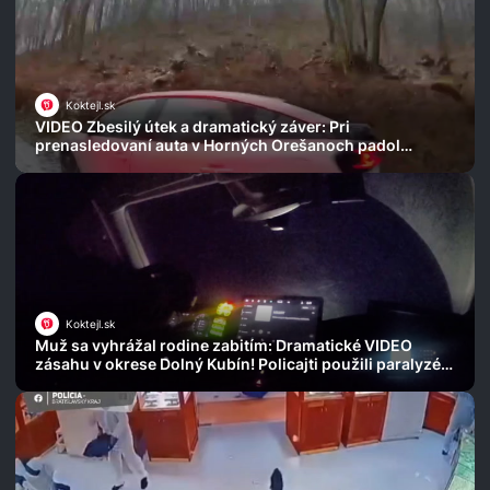
Koktejl.sk
VIDEO Zbesilý útek a dramatický záver: Pri
prenasledovaní auta v Horných Orešanoch padol
varovný výstrel!
Koktejl.sk
Muž sa vyhrážal rodine zabitím: Dramatické VIDEO
zásahu v okrese Dolný Kubín! Policajti použili paralyzér
a výbušku