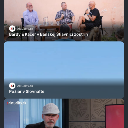
Aktuality.sk
Bárdy & Káčer v Banskej Štiavnici zostrih
Aktuality.sk
Požiar v Slovnafte