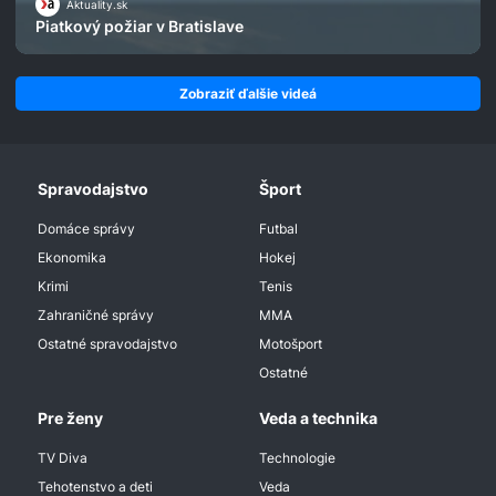
Aktuality.sk
Piatkový požiar v Bratislave
Zobraziť ďalšie videá
Spravodajstvo
Šport
Domáce správy
Futbal
Ekonomika
Hokej
Krimi
Tenis
Zahraničné správy
MMA
Ostatné spravodajstvo
Motošport
Ostatné
Pre ženy
Veda a technika
TV Diva
Technologie
Tehotenstvo a deti
Veda