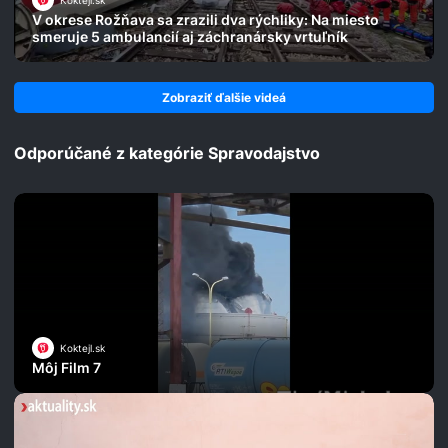
Koktejl.sk
V okrese Rožňava sa zrazili dva rýchliky: Na miesto
smeruje 5 ambulancií aj záchranársky vrtuľník
Zobraziť ďalšie videá
Odporúčané z kategórie Spravodajstvo
Koktejl.sk
Môj Film 7