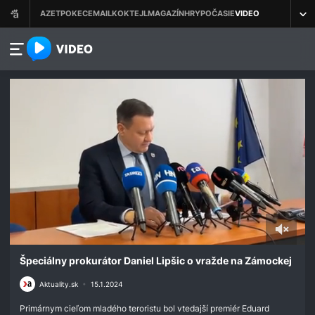
azet.video.sk
0
seconds
Špeciálny prokurátor Daniel Lipšic o vražde na Zámockej
of
44
Aktuality.sk
•
15.1.2024
minutes,
49
Primárnym cieľom mladého teroristu bol vtedajší premiér Eduard