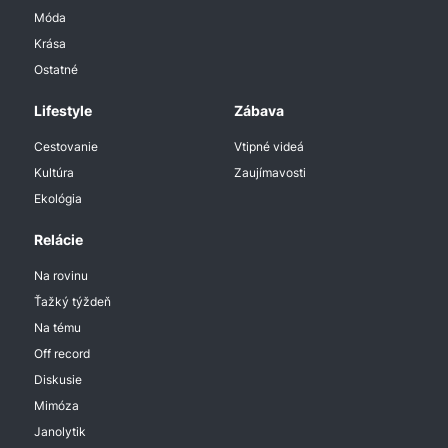
Móda
Krása
Ostatné
Lifestyle
Zábava
Cestovanie
Vtipné videá
Kultúra
Zaujímavosti
Ekológia
Relácie
Na rovinu
Ťažký týždeň
Na tému
Off record
Diskusie
Mimóza
Janolytik