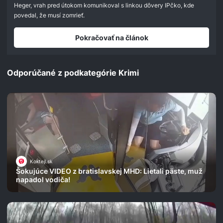
seconds
Heger, vrah pred útokom komunikoval s linkou dôvery IPčko, kde
povedal, že musí zomrieť.
Pokračovať na článok
Odporúčané z podkategórie Krimi
Koktejl.sk
Šokujúce VIDEO z bratislavskej MHD: Lietali päste, muž
napadol vodiča!