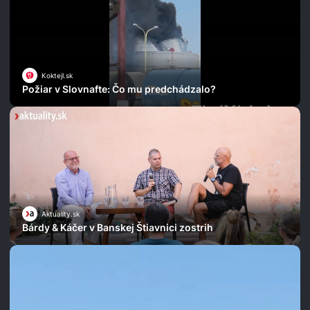
Koktejl.sk
Požiar v Slovnafte: Čo mu predchádzalo?
Aktuality.sk
Bárdy & Káčer v Banskej Štiavnici zostrih