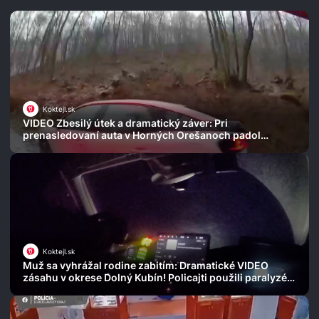
Koktejl.sk
VIDEO Zbesilý útek a dramatický záver: Pri
prenasledovaní auta v Horných Orešanoch padol
varovný výstrel!
Koktejl.sk
Muž sa vyhrážal rodine zabitím: Dramatické VIDEO
zásahu v okrese Dolný Kubín! Policajti použili paralyzér
a výbušku