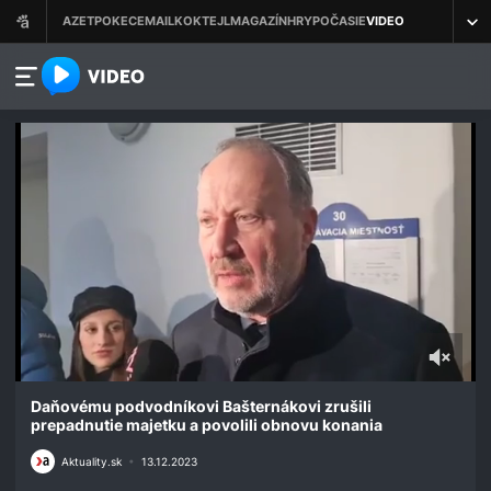
azet.video.sk
0
seconds
Daňovému podvodníkovi Bašternákovi zrušili
of
prepadnutie majetku a povolili obnovu konania
1
minute,
Aktuality.sk
•
13.12.2023
39