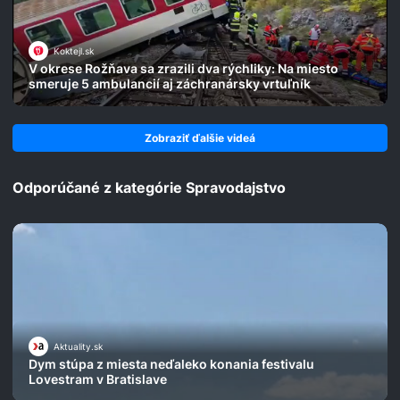
Koktejl.sk
V okrese Rožňava sa zrazili dva rýchliky: Na miesto
smeruje 5 ambulancií aj záchranársky vrtuľník
Zobraziť ďalšie videá
Odporúčané z kategórie Spravodajstvo
Aktuality.sk
Dym stúpa z miesta neďaleko konania festivalu
Lovestram v Bratislave