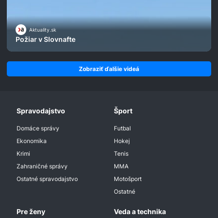
Aktuality.sk
Požiar v Slovnafte
Zobraziť ďalšie videá
Spravodajstvo
Šport
Domáce správy
Futbal
Ekonomika
Hokej
Krimi
Tenis
Zahraničné správy
MMA
Ostatné spravodajstvo
Motošport
Ostatné
Pre ženy
Veda a technika