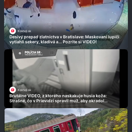
Koktejl.sk
Desivý prepad zlatníctva v Bratislave: Maskovaní lupiči
vytiahli sekery, kladivá a... Pozrite si VIDEO!
Koktejl.sk
Brutálne VIDEO, z ktorého naskakuje husia koža:
Strašné, čo v Prievidzi spravil muž, aby okradol
seniorku!