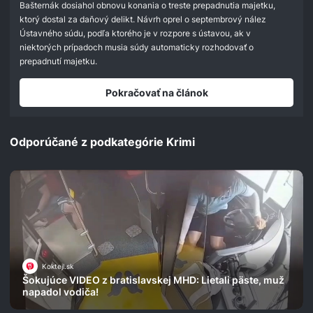
seconds
Bašternák dosiahol obnovu konania o treste prepadnutia majetku,
ktorý dostal za daňový delikt. Návrh oprel o septembrový nález
Ústavného súdu, podľa ktorého je v rozpore s ústavou, ak v
niektorých prípadoch musia súdy automaticky rozhodovať o
prepadnutí majetku.
Pokračovať na článok
Odporúčané z podkategórie Krimi
Koktejl.sk
Šokujúce VIDEO z bratislavskej MHD: Lietali päste, muž
napadol vodiča!