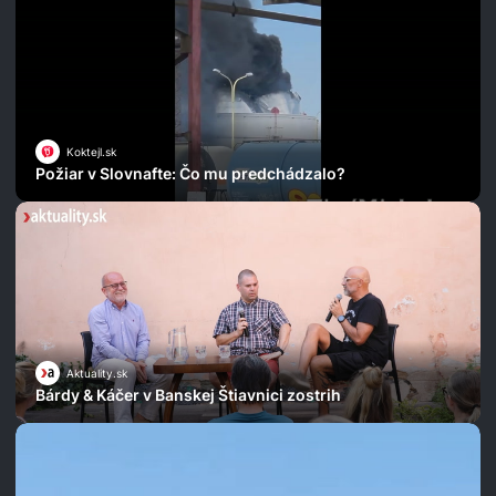
Koktejl.sk
Požiar v Slovnafte: Čo mu predchádzalo?
Aktuality.sk
Bárdy & Káčer v Banskej Štiavnici zostrih