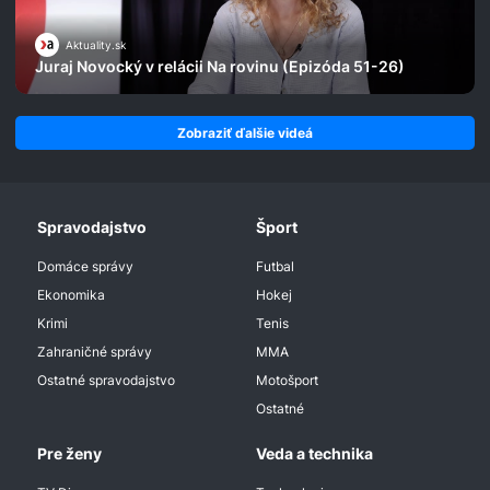
Aktuality.sk
Juraj Novocký v relácii Na rovinu (Epizóda 51-26)
Zobraziť ďalšie videá
Spravodajstvo
Šport
Domáce správy
Futbal
Ekonomika
Hokej
Krimi
Tenis
Zahraničné správy
MMA
Ostatné spravodajstvo
Motošport
Ostatné
Pre ženy
Veda a technika