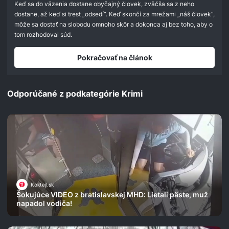
seconds
Keď sa do väzenia dostane obyčajný človek, zväčša sa z neho
dostane, až keď si trest „odsedí“. Keď skončí za mrežami „náš človek“,
môže sa dostať na slobodu omnoho skôr a dokonca aj bez toho, aby o
tom rozhodoval súd.
Pokračovať na článok
Odporúčané z podkategórie Krimi
Koktejl.sk
Šokujúce VIDEO z bratislavskej MHD: Lietali päste, muž
napadol vodiča!