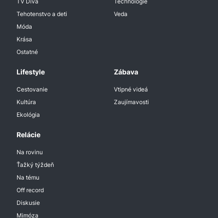
TV Diva
Technologie
Tehotenstvo a deti
Veda
Móda
Krása
Ostatné
Lifestyle
Zábava
Cestovanie
Vtipné videá
Kultúra
Zaujímavosti
Ekológia
Relácie
Na rovinu
Ťažký týždeň
Na tému
Off record
Diskusie
Mimóza