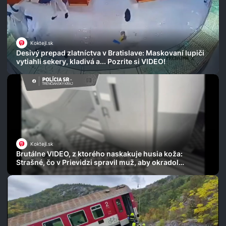
Koktejl.sk
Desivý prepad zlatníctva v Bratislave: Maskovaní lupiči
vytiahli sekery, kladivá a... Pozrite si VIDEO!
Koktejl.sk
Brutálne VIDEO, z ktorého naskakuje husia koža:
Strašné, čo v Prievidzi spravil muž, aby okradol
seniorku!