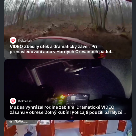
Koktejl.sk
VIDEO Zbesilý útek a dramatický záver: Pri
prenasledovaní auta v Horných Orešanoch padol
varovný výstrel!
Koktejl.sk
Muž sa vyhrážal rodine zabitím: Dramatické VIDEO
zásahu v okrese Dolný Kubín! Policajti použili paralyzér
a výbušku