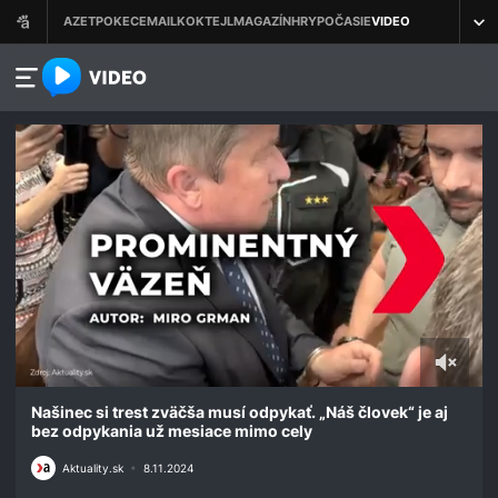
azet.video.sk
0
seconds
Našinec si trest zväčša musí odpykať. „Náš človek“ je aj
of
bez odpykania už mesiace mimo cely
2
minutes,
Aktuality.sk
•
8.11.2024
35