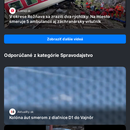
Koktejl.sk
V okrese Rožňava sa zrazili dva rýchliky: Na miesto
smeruje 5 ambulancií aj záchranársky vrtuľník
Zobraziť ďalšie videá
Odporúčané z kategórie Spravodajstvo
Aktuality.sk
Kolóna áut smerom z diaľnice D1 do Vajnôr