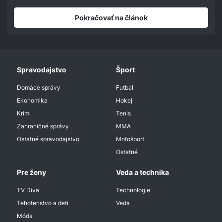
Pokračovať na článok
Spravodajstvo
Šport
Domáce správy
Futbal
Ekonomika
Hokej
Krimi
Tenis
Zahraničné správy
MMA
Ostatné spravodajstvo
Motošport
Ostatné
Pre ženy
Veda a technika
TV Diva
Technologie
Tehotenstvo a deti
Veda
Móda