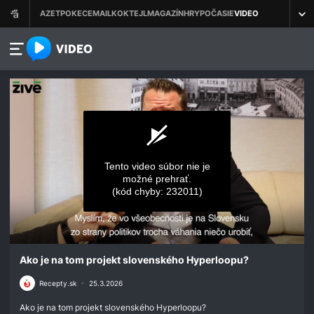
azet.video.sk
Tento video súbor nie je
možné prehrať.
(kód chyby: 232011)
0
Ako je na tom projekt slovenského Hyperloopu?
seconds
of
0
Recepty.sk
•
25.3.2026
seconds
Ako je na tom projekt slovenského Hyperloopu?