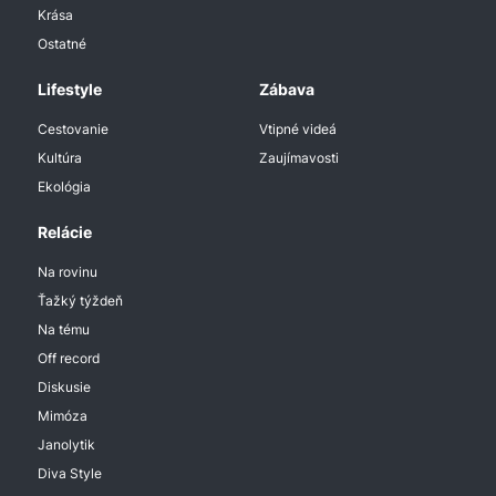
Krása
Ostatné
Lifestyle
Zábava
Cestovanie
Vtipné videá
Kultúra
Zaujímavosti
Ekológia
Relácie
Na rovinu
Ťažký týždeň
Na tému
Off record
Diskusie
Mimóza
Janolytik
Diva Style