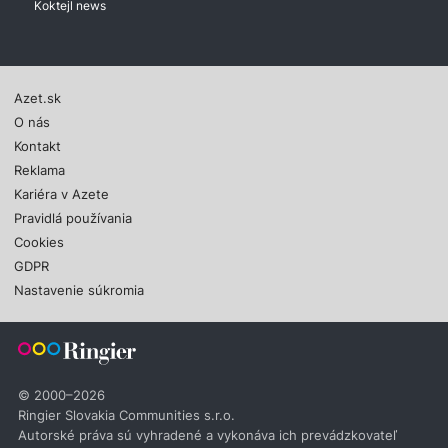
Koktejl news
Azet.sk
O nás
Kontakt
Reklama
Kariéra v Azete
Pravidlá používania
Cookies
GDPR
Nastavenie súkromia
© 2000–2026
Ringier Slovakia Communities s.r.o.
Autorské práva sú vyhradené a vykonáva ich prevádzkovateľ