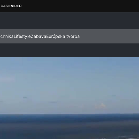
echnika
Lifestyle
Zábava
Európska tvorba