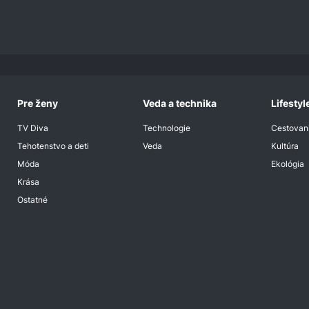
Pre ženy
Veda a technika
Lifestyl
TV Diva
Technologie
Cestovan
Tehotenstvo a deti
Veda
Kultúra
Móda
Ekológia
Krása
Ostatné