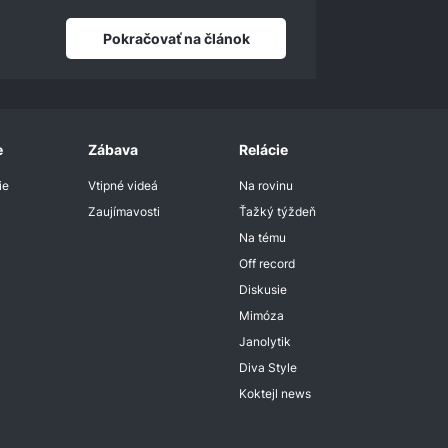
Pokračovať na článok
e
Zábava
Relácie
ie
Vtipné videá
Na rovinu
Zaujímavosti
Ťažký týždeň
Na tému
Off record
Diskusie
Mimóza
Janolytik
Diva Style
Koktejl news