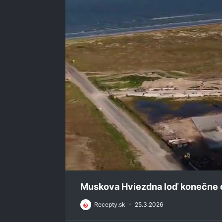
0
seconds
Muskova Hviezdna loď konečne o
of
0
Recepty.sk
•
25.3.2026
seconds
Volume
0%