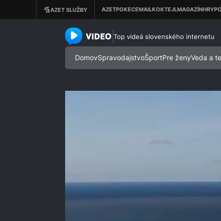
azet.video.sk
Top videá slovenského internetu
Domov
Spravodajstvo
Šport
Pre ženy
Veda a t