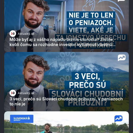
Aktuality.sk
Môže byť aj z vášho nápadu biznis storočia? Zistite,
kvôli čomu sa rozhodne investor vytiahnuť vlastnú
peňaženku
Aktuality.sk
3 veci, prečo sú Slováci chudobní príbuzní. V peniazoch
to nie je