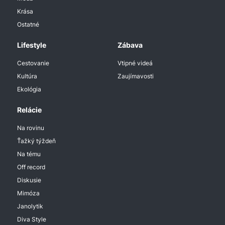
Krása
Ostatné
Lifestyle
Zábava
Cestovanie
Vtipné videá
Kultúra
Zaujímavosti
Ekológia
Relácie
Na rovinu
Ťažký týždeň
Na tému
Off record
Diskusie
Mimóza
Janolytik
Diva Style