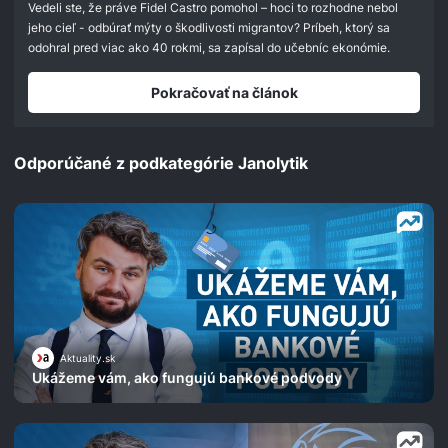
Vedeli ste, že práve Fidel Castro pomohol – hoci to rozhodne nebol
jeho cieľ - odbúrať mýty o škodlivosti migrantov? Príbeh, ktorý sa
odohral pred viac ako 40 rokmi, sa zapísal do učebníc ekonómie.
Pokračovať na článok
Odporúčané z podkategórie Janolytik
Aktuality.sk
Ukážeme vám, ako fungujú bankové podvody