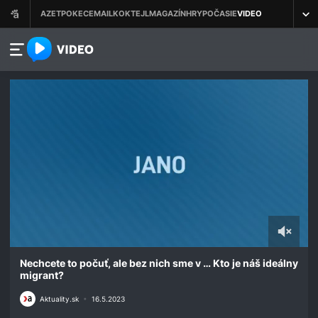
azet.video.sk
0
of
Nechcete to počuť, ale bez nich sme v … Kto je náš ideálny
14
migrant?
minutes,
16
Aktuality.sk
•
16.5.2023
seconds