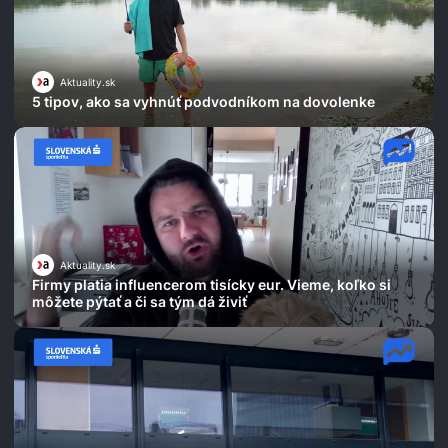
Aktuality.sk
5 tipov, ako sa vyhnúť podvodníkom na dovolenke
Aktuality.sk
Firmy platia influencerom tisícky eur. Vieme, koľko si
môžete pýtať a či sa tým dá živiť