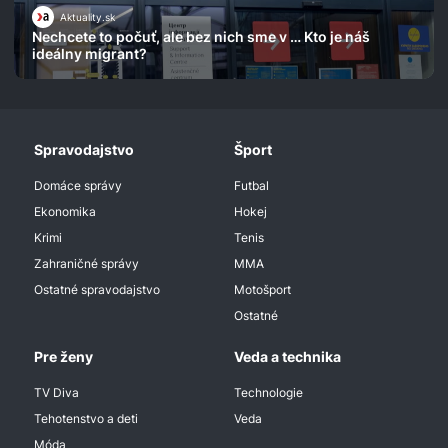
Aktuality.sk
Nechcete to počuť, ale bez nich sme v … Kto je náš
ideálny migrant?
Spravodajstvo
Šport
Domáce správy
Futbal
Ekonomika
Hokej
Krimi
Tenis
Zahraničné správy
MMA
Ostatné spravodajstvo
Motošport
Ostatné
Pre ženy
Veda a technika
TV Diva
Technologie
Tehotenstvo a deti
Veda
Móda