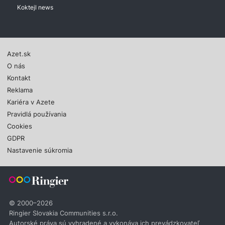
Koktejl news
Azet.sk
O nás
Kontakt
Reklama
Kariéra v Azete
Pravidlá používania
Cookies
GDPR
Nastavenie súkromia
© 2000–2026
Ringier Slovakia Communities s.r.o.
Autorské práva sú vyhradené a vykonáva ich prevádzkovateľ