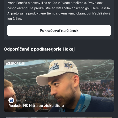
seconds
Ivana Feneša a postavili sa na ľad v úvode predĺženia. Práve cez
nášho obrancu sa predral strelec víťazného fínskeho gólu Jere Lassila.
Aj preto sa najproduktívnejšiemu slovenskému obrancovi hľadali slová
len ťažko.
Pokračovať na článok
Odporúčané z podkategórie Hokej
Šport.sk
Reakcie HK Nitra po zisku titulu