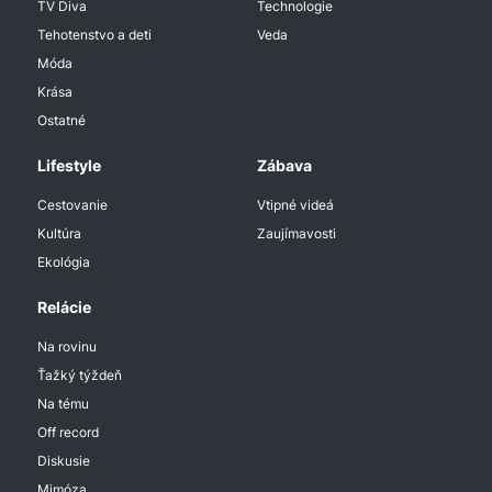
TV Diva
Technologie
Tehotenstvo a deti
Veda
Móda
Krása
Ostatné
Lifestyle
Zábava
Cestovanie
Vtipné videá
Kultúra
Zaujímavosti
Ekológia
Relácie
Na rovinu
Ťažký týždeň
Na tému
Off record
Diskusie
Mimóza