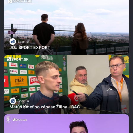
Šport.sk
JOJ ŠPORT EXPORT
Šport.sk
Matúš Kmeť po zápase Žilina - DAC