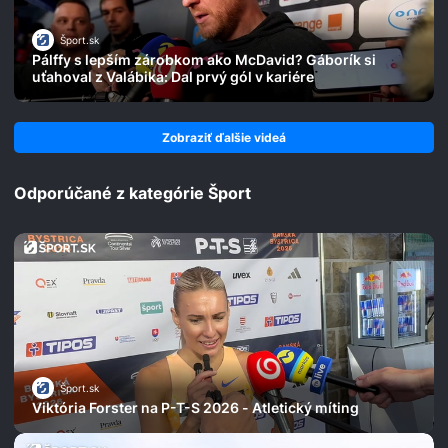
Šport.sk
Pálffy s lepším zárobkom ako McDavid? Gáborík si
uťahoval z Valábika: Dal prvý gól v kariére
Zobraziť ďalšie videá
Odporúčané z kategórie Šport
Šport.sk
Viktória Forster na P-T-S 2026 - Atletický míting