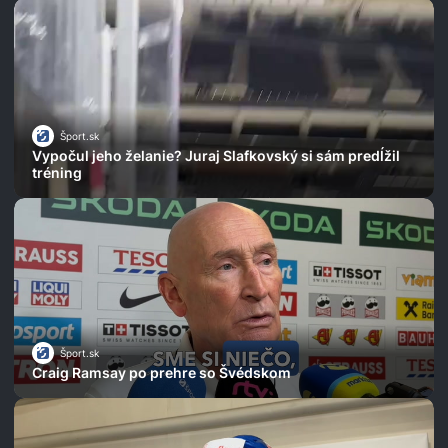
Šport.sk
Vypočul jeho želanie? Juraj Slafkovský si sám predĺžil
tréning
Šport.sk
Craig Ramsay po prehre so Švédskom