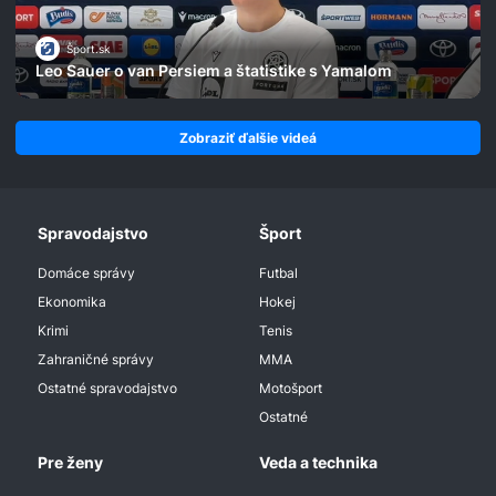
Šport.sk
Leo Sauer o van Persiem a štatistike s Yamalom
Zobraziť ďalšie videá
Spravodajstvo
Šport
Domáce správy
Futbal
Ekonomika
Hokej
Krimi
Tenis
Zahraničné správy
MMA
Ostatné spravodajstvo
Motošport
Ostatné
Pre ženy
Veda a technika