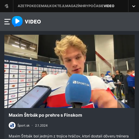
azet.video.sk
0
seconds
Maxim Štrbák po prehre s Fínskom
of
2
Šport.sk
•
2.1.2024
minutes,
19
Maxim Štrbák bol jedným z trojice hráčov, ktorí dostali dôveru trénera