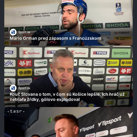
Šport.sk
Mário Grman pred zápasom s Francúzskom
Šport.sk
Kouč Slovana o tom, v čom sú Košice lepšie. Ich hráč už
netriafa žŕdky, gólovo explodoval