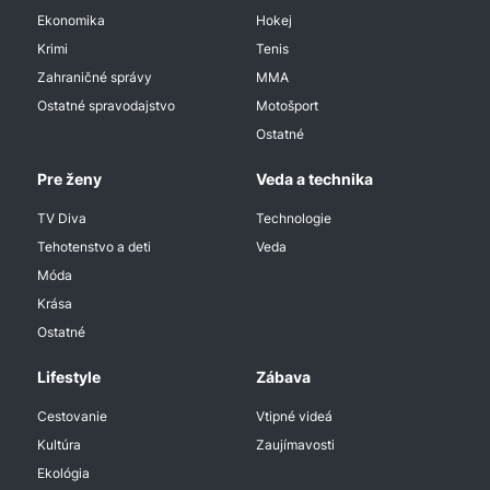
Ekonomika
Hokej
Krimi
Tenis
Zahraničné správy
MMA
Ostatné spravodajstvo
Motošport
Ostatné
Pre ženy
Veda a technika
TV Diva
Technologie
Tehotenstvo a deti
Veda
Móda
Krása
Ostatné
Lifestyle
Zábava
Cestovanie
Vtipné videá
Kultúra
Zaujímavosti
Ekológia