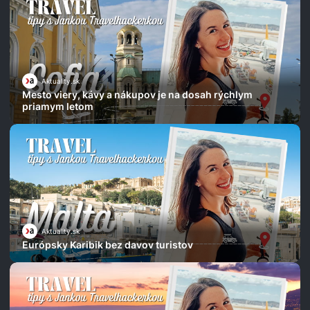
Aktuality.sk
Mesto viery, kávy a nákupov je na dosah rýchlym
priamym letom
Aktuality.sk
Európsky Karibik bez davov turistov