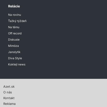
Relácie
Na rovinu
Ťažký týždeň
Na tému
Off record
Diskusie
Mimóza
Janolytik
Diva Style
Koktejl news
Azet.sk
O nás
Kontakt
Reklama