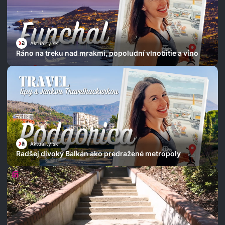
Aktuality.sk
Ráno na treku nad mrakmi, popoludní vlnobitie a víno
Aktuality.sk
Radšej divoký Balkán ako predražené metropoly