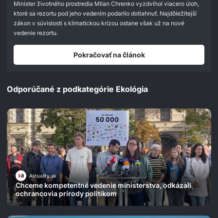
seconds
Minister životného prostredia Milan Chrenko vyzdvihol viacero úloh,
ktoré sa rezortu pod jeho vedením podarilo dotiahnuť. Najdôležitejší
zákon v súvislosti s klimatickou krízou ostane však už na nové
vedenie rezortu.
Pokračovať na článok
Odporúčané z podkategórie Ekológia
Aktuality.sk
Chceme kompetentné vedenie ministerstva, odkázali
ochrancovia prírody politikom