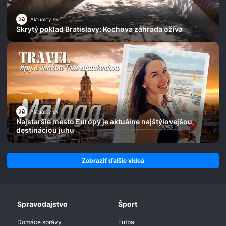
Aktuality.sk
Skrytý poklad Bratislavy: Kochova záhrada ožíva
Aktuality.sk
Najstaršie mesto Európy je aktuálne najštýlovejšou
destináciou juhu
Zobraziť ďalšie videá
Spravodajstvo
Šport
Domáce správy
Futbal