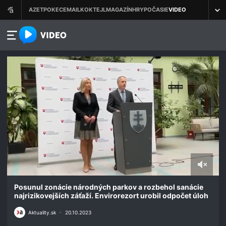
azet.video.sk
0
seconds
Posunul zonácie národných parkov a rozbehol sanácie
of
najrizikovejších záťaží. Envirorezort urobil odpočet úloh
17
minutes,
Aktuality.sk
•
20.10.2023
39