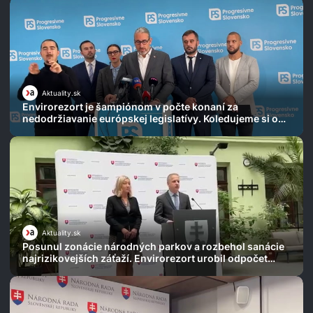
Aktuality.sk
Envirorezort je šampiónom v počte konaní za
nedodržiavanie európskej legislatívy. Koledujeme si o
ďalšie, varuje Michal Wiezik
Aktuality.sk
Posunul zonácie národných parkov a rozbehol sanácie
najrizikovejších záťaží. Envirorezort urobil odpočet
úloh