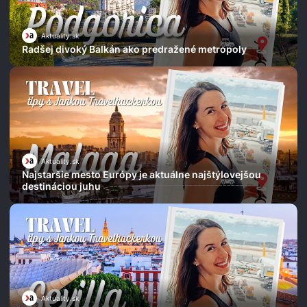
Aktuality.sk
Radšej divoký Balkán ako predražené metropoly
Aktuality.sk
Najstaršie mesto Európy je aktuálne najštýlovejšou
destináciou juhu
Aktuality.sk