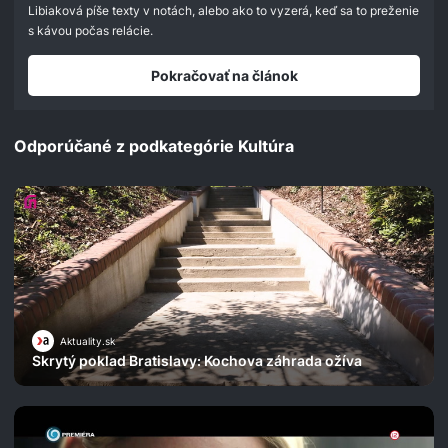
Libiaková píše texty v notách, alebo ako to vyzerá, keď sa to preženie
s kávou počas relácie.
Pokračovať na článok
Odporúčané z podkategórie Kultúra
Aktuality.sk
Skrytý poklad Bratislavy: Kochova záhrada ožíva