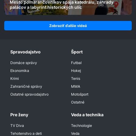
Mesto pomarančovníkov spája katedrálu, záhrady
palácov a labyrint historických ulíc
Zobraziť ďalšie videá
Spravodajstvo
Šport
Domáce správy
Futbal
Ekonomika
Hokej
Krimi
Tenis
Zahraničné správy
MMA
Ostatné spravodajstvo
Motošport
Ostatné
Pre ženy
Veda a technika
TV Diva
Technologie
Tehotenstvo a deti
Veda