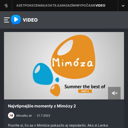
azet.video.sk
0
of
Najvtipnejšie momenty z Mimózy 2
11
minutes,
Aktuality.sk
•
21.7.2023
5
seconds
Pozrite si, čo sa v Mimóze pokazilo aj nepodarilo. Ako si Lenka