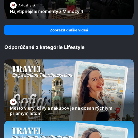
Aktuality.sk
Najvtipnejšie momenty z Mimózy 4
Zobraziť ďalšie videá
Odporúčané z kategórie Lifestyle
Aktuality.sk
Mesto viery, kávy a nákupov je na dosah rýchlym
priamym letom