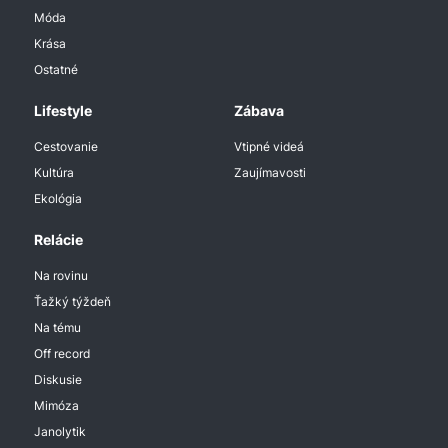
Móda
Krása
Ostatné
Lifestyle
Zábava
Cestovanie
Vtipné videá
Kultúra
Zaujímavosti
Ekológia
Relácie
Na rovinu
Ťažký týždeň
Na tému
Off record
Diskusie
Mimóza
Janolytik