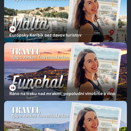
Aktuality.sk
Európsky Karibik bez davov turistov
Aktuality.sk
Ráno na treku nad mrakmi, popoludní vlnobitie a víno